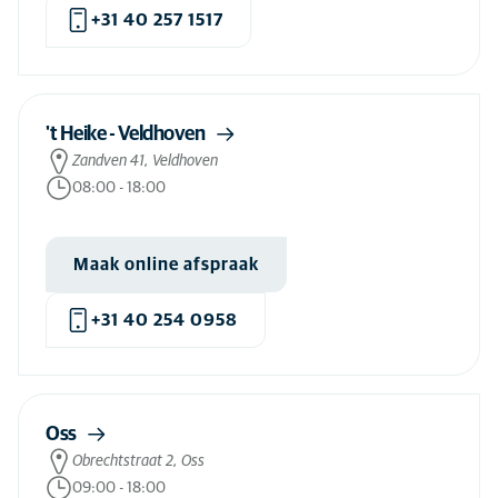
Kruisband operatie hond
(42)
+31 40 257 1517
Kunstmatige inseminatie hond
(16)
Laparoscopie hond
(59)
Laparoscopie kat
(17)
't Heike - Veldhoven
Zandven 41, Veldhoven
Laparoscopische sterilisatie hond
(66)
08:00
-
18:00
Laparoscopische sterilisatie kat
(14)
Lasertherapie hond
(34)
Maak online afspraak
Lasertherapie kat
(14)
+31 40 254 0958
Maagkanteling operatie hond
(66)
Massage hond
(1)
Massage kat
(6)
Oss
MRI-scan hond
(4)
Obrechtstraat 2, Oss
MRI-scan kat
(3)
09:00
-
18:00