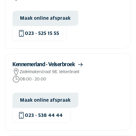
Verzorgingsproducten kat
(77)
Vogelzorg
(14)
Maak online afspraak
Voortplantingsonderzoek hond
(27)
023 - 525 15 55
Voortplantingsonderzoek kat
(25)
Weke delen chirurgie hond
(84)
Weke delen chirurgie kat
(29)
Kennemerland - Velserbroek
Wondbehandeling hond
(30)
Zadelmakerstraat 98, Velserbroek
08:00
-
20:00
Wondbehandeling kat
(29)
Wortelkanaalbehandeling hond
(22)
Maak online afspraak
Wortelkanaalbehandeling kat
(7)
023 - 538 44 44