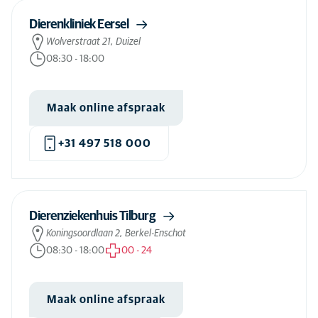
Ontvlooien hond
(79)
Dierenkliniek Eersel
Ontvlooien kat
(80)
Wolverstraat 21, Duizel
08:30
-
18:00
Ontwormen hond
(79)
Ontwormen kat
(79)
Maak online afspraak
Oogboldrukmeting hond
(45)
Oogboldrukmeting kat
(20)
+31 497 518 000
Oogonderzoek hond
(20)
Oogonderzoek kat
(80)
Oogoperatie hond
(47)
Dierenziekenhuis Tilburg
Koningsoordlaan 2, Berkel-Enschot
Oogoperatie kat
(13)
08:30
-
18:00
00
-
24
Operatie hond
(83)
Operatie kat
(31)
Maak online afspraak
Opname hond
(84)