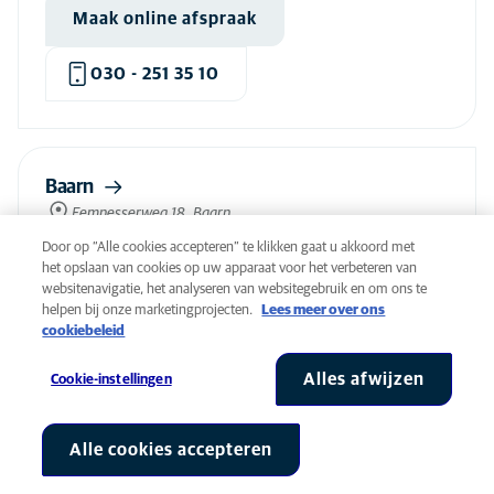
Maak online afspraak
030 - 251 35 10
Baarn
Eemnesserweg 18, Baarn
09:00
-
17:00
Door op “Alle cookies accepteren” te klikken gaat u akkoord met
het opslaan van cookies op uw apparaat voor het verbeteren van
websitenavigatie, het analyseren van websitegebruik en om ons te
helpen bij onze marketingprojecten.
Lees meer over ons
Maak online afspraak
cookiebeleid
035 - 541 56 32
Alles afwijzen
Cookie-instellingen
Zeeland
Alle cookies accepteren
Cookie-instellingen