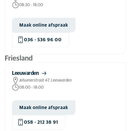
Elleboogprothese hond
(1)
08:30
-
18:00
Endoscopie hond
(39)
Endoscopie kat
(17)
Maak online afspraak
Entropion hond
(70)
036 - 536 96 00
Entropion kat
(24)
Exotische dierenzorg
(22)
Friesland
Fecale Microbiota Transplantatie
(7)
Leeuwarden
Fertiliteitsbegeleiding bij teef
(34)
Jelsumerstraat 47, Leeuwarden
FIP behandeling
(2)
08:00
-
18:00
Fluoroscopie hond
(13)
Fluoroscopie kat
(8)
Maak online afspraak
Fret verzorging
(19)
058 - 212 38 91
Gebitscontrole hond
(81)