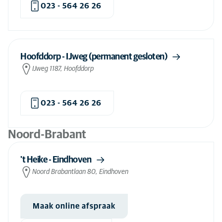
Kaakchirurgie hond
(9)
023 - 564 26 26
Kaakchirurgie kat
(8)
Kalmeringsmiddelen voor hond
(81)
Kalmeringsmiddelen voor kat
(24)
Hoofddorp - IJweg (permanent gesloten)
IJweg 1187, Hoofddorp
Kankeronderzoek hond
(34)
Kankeronderzoek kat
(34)
023 - 564 26 26
Kattenpension
(1)
Keizersnede hond
(83)
Noord-Brabant
Keizersnede kat
(83)
Kittenconsult
(65)
't Heike - Eindhoven
Noord Brabantlaan 80, Eindhoven
Klinisch onderzoek hond
(84)
Klinisch onderzoek kat
(29)
Maak online afspraak
Konijn- en knaagdierzorg
(78)