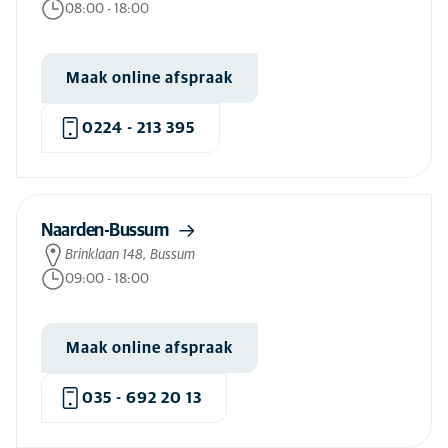
Pijnbestrijding kat
(83)
08:00
-
18:00
Prenatale diagnostiek hond
(37)
Prenatale diagnostiek kat
(37)
Maak online afspraak
Progesteronbepaling hond
(52)
0224 - 213 395
Puppyconsult
(76)
Ratten
(66)
Revalidatie hond
(31)
Naarden-Bussum
Revalidatie kat
(5)
Brinklaan 148, Bussum
09:00
-
18:00
Röntgen hond
(82)
Röntgen kat
(32)
Maak online afspraak
Schildklierbegeleiding kat
(84)
Seniorenbegeleiding hond
(78)
035 - 692 20 13
Seniorenbegeleiding kat
(2)