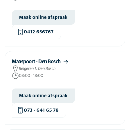
Nagels knippen hond
(79)
Nagels knippen kat
(78)
Maak online afspraak
Nagels knippen konijn
(78)
0412 656767
Narcose hond
(84)
Narcose kat
(84)
Navelbreuk operatie kat
(83)
Maaspoort - Den Bosch
Navelbreukoperatie hond
(83)
Belgeren 1, Den Bosch
Neurologisch onderzoek hond
(76)
08:00
-
18:00
Neurologisch onderzoek kat
(30)
Maak online afspraak
NT-proBNP onderzoek hond
(25)
NT-proBNP onderzoek kat
(66)
073 - 641 65 78
Ontlastingsonderzoek hond
(84)
Ontlastingsonderzoek kat
(30)