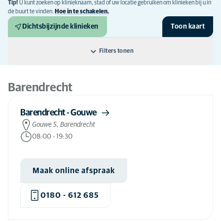
Tip!
U kunt zoeken op klinieknaam, stad of uw locatie gebruiken om klinieken bij u in
de buurt te vinden.
Hoe in te schakelen.
Dichtsbijzijnde klinieken
Toon kaart
Filters tonen
Sorteer op: Regio
Verberg kaart
Barendrecht
Naam
Alle openingstijden
Barendrecht - Gouwe
Kliniektype
's avonds
(9)
Alle behandelingen
Gouwe 5, Barendrecht
Dichtstbijzijnde
Open voor spoed
(7)
08:00
-
19:30
3D HIP operatie
(2)
Alle expertises
Regio
Weekenden
(25)
ACP behandeling hond
(9)
FIP behandeling
(2)
Alle regio's
Maak online afspraak
ACP behandeling kat
(5)
Barendrecht
(2)
ACTH-stimulatietest bij honden
(80)
0180 - 612 685
Beverwijk
(2)
Acupunctuur hond
(8)
Breda
(2)