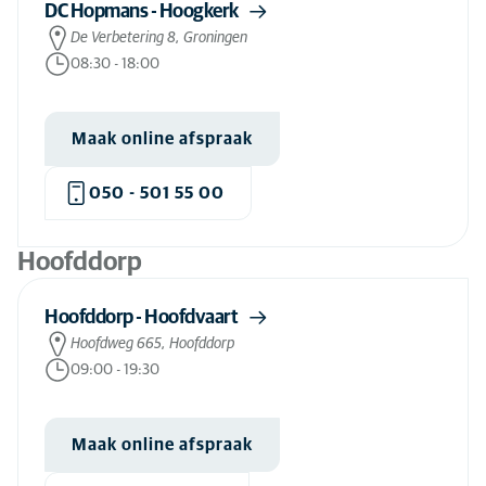
DC Hopmans - Hoogkerk
Huidproblemen hond
(83)
De Verbetering 8, Groningen
08:30
-
18:00
Huidproblemen kat
(83)
Huisbezoek dierenarts
(74)
Maak online afspraak
Huisbezoek kat
(20)
Huisdierverzekering: wel of niet doen?
(80)
050 - 501 55 00
Hydrotherapie hond
(4)
Hoofddorp
Inenten hond
(79)
Inenten kat
(79)
Hoofddorp - Hoofdvaart
Inenten konijn
(78)
Hoofdweg 665, Hoofddorp
09:00
-
19:30
Inslapen hond
(82)
Inslapen kat
(83)
Maak online afspraak
Inslapen konijn
(78)