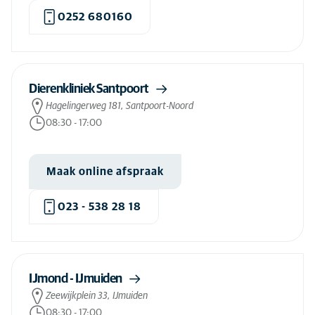
0252 680160
Dierenkliniek Santpoort
Hagelingerweg 181, Santpoort-Noord
08:30
-
17:00
Maak online afspraak
023 - 538 28 18
IJmond - IJmuiden
Zeewijkplein 33, IJmuiden
08:30
-
17:00