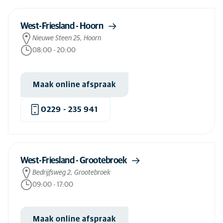
Spoed andere dieren
(22)
Spoed hond
(77)
West-Friesland - Hoorn
Nieuwe Steen 25, Hoorn
Spoed kat
(26)
08:00
-
20:00
Staaroperatie bij honden
(3)
Stabiliteitstraining hond
(15)
Maak online afspraak
Stabiliteitstraining kat
(1)
Stamceltherapie hond
(6)
0229 - 235 941
Steriliseren hond
(73)
Steriliseren kat
(73)
West-Friesland - Grootebroek
Steriliseren konijn
(69)
Bedrijfsweg 2, Grootebroek
Tanden trekken hond
(74)
09:00
-
17:00
Tanden trekken kat
(74)
Tandheelkunde hond
(72)
Maak online afspraak