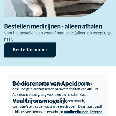
Bestellen medicijnen - alleen afhalen
Voor het bestellen van voer of medicatie (alleen op recept), ga
naar:
Bestelformulier
Dé dierenarts van Apeldoorn
Veel kennis, persoonlijke zorg en de beste technieken: de
deskundige dierenartsen en paraveterinairen van AniCura
Apeldoorn staan graag voor u en uw huisdier klaar.
Veel bij ons mogelijk
Natuurlijk kunt u bij ons terecht voor een consult,
castratie/sterilisatie, vaccinatie en chippen. Daarnaast vindt
u bij ons veel kennis en ervaring in
tandheelkunde
,
interne