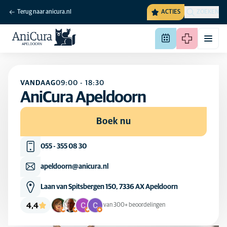
Terug naar anicura.nl
ACTIES
ZOEKEN
VANDAAG
09:00
-
18:30
AniCura Apeldoorn
Boek nu
055 - 355 08 30
apeldoorn@anicura.nl
Laan van Spitsbergen 150, 7336 AX Apeldoorn
4,4
van 300+ beoordelingen