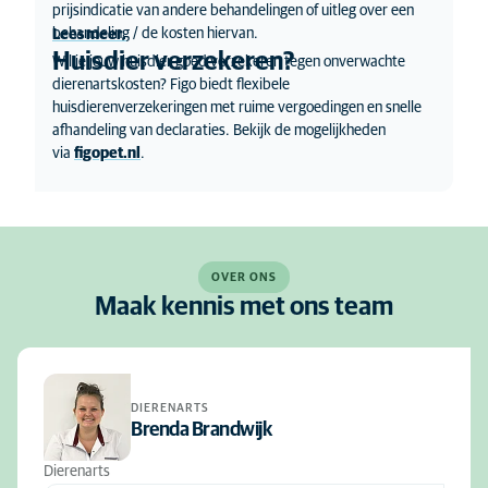
prijsindicatie van andere behandelingen of uitleg over een
behandeling / de kosten hiervan.
Lees meer.
Huisdier verzekeren?
Wil je jouw huisdier goed verzekeren tegen onverwachte
dierenartskosten? Figo biedt flexibele
huisdierenverzekeringen met ruime vergoedingen en snelle
afhandeling van declaraties. Bekijk de mogelijkheden
via
figopet.nl
.
OVER ONS
Maak kennis met ons team
DIERENARTS
Brenda Brandwijk
Dierenarts