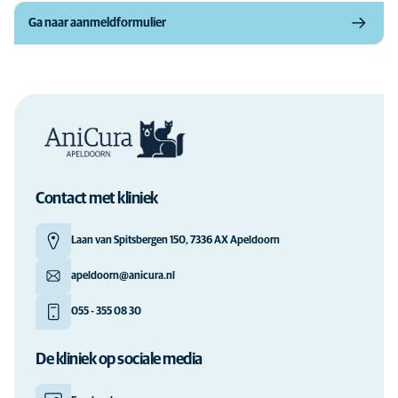
Ga naar aanmeldformulier
Contact met kliniek
Laan van Spitsbergen 150, 7336 AX Apeldoorn
apeldoorn@anicura.nl
055 - 355 08 30
De kliniek op sociale media