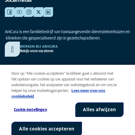
Social media
AniCura is een familiebedrijf van toonaangevende dierenziekenhuizen en
-klinieken die gespecialiseerd zijn in gezelschapsdieren.
WERKEN BIJ ANICURA
Bekijk onze vacatures
Privacy
Door op “Alle cookies accepteren” te klikken gaat u akkoord met
Algemene voorwaarden
het opslaan van cookies op uw apparaat voor het verbeteren van
websitenavigatie, het analyseren van websitegebruik en om ons te
Cookies
helpen bij onze marketingprojecten.
Lees meer over ons
Toegankelijkheid
cookiebeleid
Global Human Rights
AniCura is onderdeel van Mars, Inc © 2026
Alles afwijzen
Cookie-instellingen
Alle cookies accepteren
Cookie-instellingen