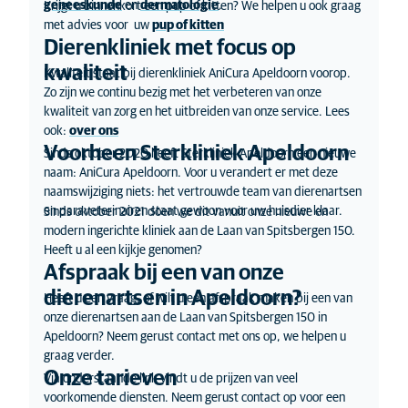
geneeskunde
en
dermatologie
.
Krijgt u binnenkort een pup of kitten? We helpen u ook graag
met advies voor uw
pup of kitten
Dierenkliniek met focus op
kwaliteit
Kwaliteit staat bij dierenkliniek AniCura Apeldoorn voorop.
Zo zijn we continu bezig met het verbeteren van onze
kwaliteit van zorg en het uitbreiden van onze service. Lees
ook:
over ons
Voorheen Sterkliniek Apeldoorn
Sinds oktober 2020 heeft Sterkliniek Apeldoorn een nieuwe
naam: AniCura Apeldoorn. Voor u verandert er met deze
naamswijziging niets: het vertrouwde team van dierenartsen
en paraveterinairen staat gewoon voor uw huisdier klaar.
Sinds oktober 2021 doen we dit vanuit onze nieuwe en
modern ingerichte kliniek aan de Laan van Spitsbergen 150.
Heeft u al een kijkje genomen?
Afspraak bij een van onze
dierenartsen in Apeldoorn?
Heeft u een vraag, of wilt u een afspraak maken bij een van
onze dierenartsen aan de Laan van Spitsbergen 150 in
Apeldoorn? Neem gerust contact met ons op, we helpen u
graag verder.
Onze tarieven
Via onderstaande link vindt u de prijzen van veel
voorkomende diensten. Neem gerust contact op voor een