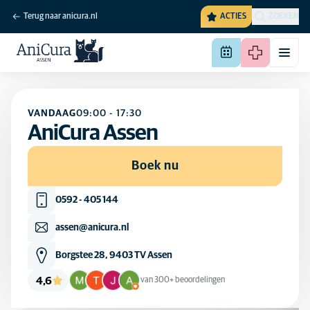
Terug naar anicura.nl
ACTIES
ZOEKEN
VANDAAG
09:00
-
17:30
AniCura Assen
Boek nu
0592 - 405 144
assen@anicura.nl
Borgstee 28, 9403 TV Assen
4,6
van 300+ beoordelingen