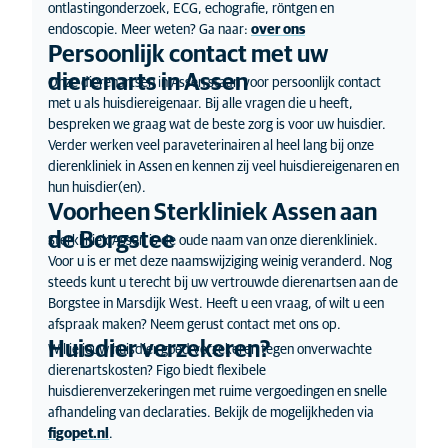
ontlastingonderzoek, ECG, echografie, röntgen en
endoscopie. Meer weten? Ga naar:
over ons
Persoonlijk contact met uw
dierenarts in Assen
Onze dierenartsen in Assen staan voor persoonlijk contact
met u als huisdiereigenaar. Bij alle vragen die u heeft,
bespreken we graag wat de beste zorg is voor uw huisdier.
Verder werken veel paraveterinairen al heel lang bij onze
dierenkliniek in Assen en kennen zij veel huisdiereigenaren en
hun huisdier(en).
Voorheen Sterkliniek Assen aan
de Borgstee
Sterkliniek Assen is de oude naam van onze dierenkliniek.
Voor u is er met deze naamswijziging weinig veranderd. Nog
steeds kunt u terecht bij uw vertrouwde dierenartsen aan de
Borgstee in Marsdijk West. Heeft u een vraag, of wilt u een
afspraak maken? Neem gerust contact met ons op.
Huisdier verzekeren?
Wil je jouw huisdier goed verzekeren tegen onverwachte
dierenartskosten? Figo biedt flexibele
huisdierenverzekeringen met ruime vergoedingen en snelle
afhandeling van declaraties. Bekijk de mogelijkheden via
figopet.nl
.