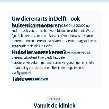
Uw dierenarts in Delft - ook
buiten kantooruren
Doordeweeks zijn we geopend van 08:00 tot 20:00 uur,
zodat u ook voor en na het werk bij ons terecht kunt. Wel zo
fijn. Belt u even voor een afspraak of voor huisvisite? Onze
dierenartsen en dierenartsassistenten zien u graag snel terug
in onze dierenkliniek in Delft!
Tot snel!
Huisdier verzekeren?
Wil je jouw huisdier goed verzekeren tegen onverwachte
dierenartskosten? Figo biedt flexibele
huisdierenverzekeringen met ruime vergoedingen en snelle
afhandeling van declaraties. Bekijk de mogelijkheden
via
figopet.nl
.
Tarieven
Bekijk hier
onze tarieven
.
GALERIJ
Vanuit de kliniek