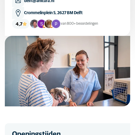
delft@anicura.nl
Crommelinplein 5, 2627 BM Delft
4,7
van 800+ beoordelingen
Openingstijden