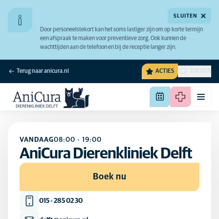
SLUITEN
Door personeelstekort kan het soms lastiger zijn om op korte termijn
een afspraak te maken voor preventieve zorg. Ook kunnen de
wachttijden aan de telefoon en bij de receptie langer zijn.
Terug naar anicura.nl
ACTIES
ZOEKEN
VANDAAG
08:00
-
19:00
AniCura Dierenkliniek Delft
Boek nu
015 - 285 02 30