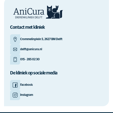
Contact met kliniek
Crommelinplein 5, 2627 BM Delft
delft@anicura.nl
015 - 285 02 30
De kliniek op sociale media
Facebook
Instagram