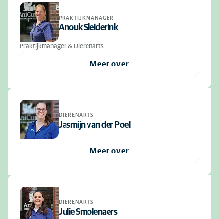
PRAKTIJKMANAGER
Anouk Sleiderink
Praktijkmanager & Dierenarts
Meer over
DIERENARTS
Jasmijn van der Poel
Meer over
DIERENARTS
Julie Smolenaers