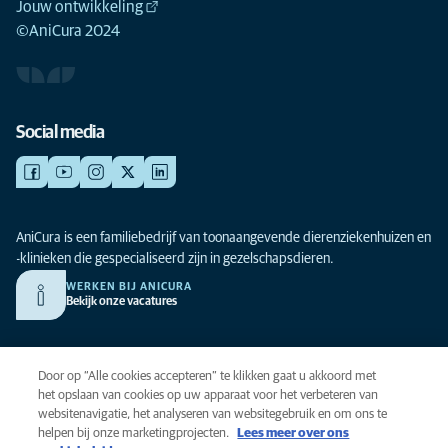
Jouw ontwikkeling
©AniCura 2024
Social media
AniCura is een familiebedrijf van toonaangevende dierenziekenhuizen en
-klinieken die gespecialiseerd zijn in gezelschapsdieren.
WERKEN BIJ ANICURA
Bekijk onze vacatures
Privacy
Door op “Alle cookies accepteren” te klikken gaat u akkoord met
Algemene voorwaarden
het opslaan van cookies op uw apparaat voor het verbeteren van
websitenavigatie, het analyseren van websitegebruik en om ons te
Cookies
helpen bij onze marketingprojecten.
Lees meer over ons
Toegankelijkheid