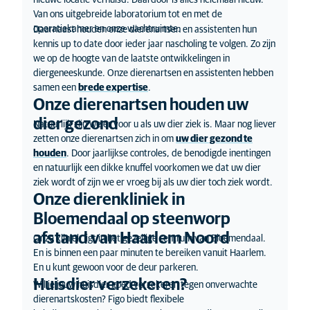
nieuwe locatie verhuisd. Daardoor is alles helemaal nieuw.
Van ons uitgebreide laboratorium tot en met de
operatiekamer en onze wachtruimte.
Daarnaast houden onze dierenartsen en assistenten hun
kennis up to date door ieder jaar nascholing te volgen. Zo zijn
we op de hoogte van de laatste ontwikkelingen in
diergeneeskunde. Onze dierenartsen en assistenten hebben
samen een
brede expertise
.
Onze dierenartsen houden uw
dier gezond
Natuurlijk zijn we er voor u als uw dier ziek is. Maar nog liever
zetten onze dierenartsen zich in om
uw dier gezond te
houden
. Door jaarlijkse controles, de benodigde inentingen
en natuurlijk een dikke knuffel voorkomen we dat uw dier
ziek wordt of zijn we er vroeg bij als uw dier toch ziek wordt.
Onze dierenkliniek in
Bloemendaal op steenworp
afstand van Haarlem Noord
Onze kliniek ligt in het gezellige centrum van Bloemendaal.
En is binnen een paar minuten te bereiken vanuit Haarlem.
En u kunt gewoon voor de deur parkeren.
Huisdier verzekeren?
Wil je jouw huisdier goed verzekeren tegen onverwachte
dierenartskosten? Figo biedt flexibele