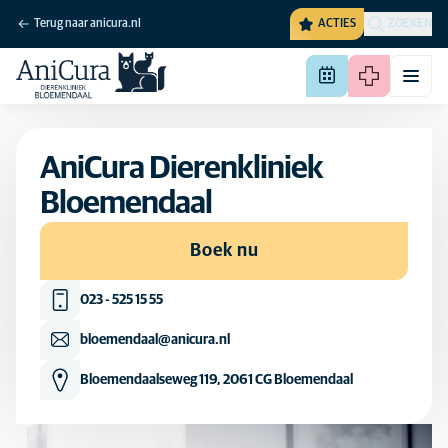
Terug naar anicura.nl
ACTIES
ZOEKEN
AniCura Dierenkliniek
Bloemendaal
Boek nu
023 - 525 15 55
bloemendaal@anicura.nl
Bloemendaalseweg 119, 2061 CG Bloemendaal