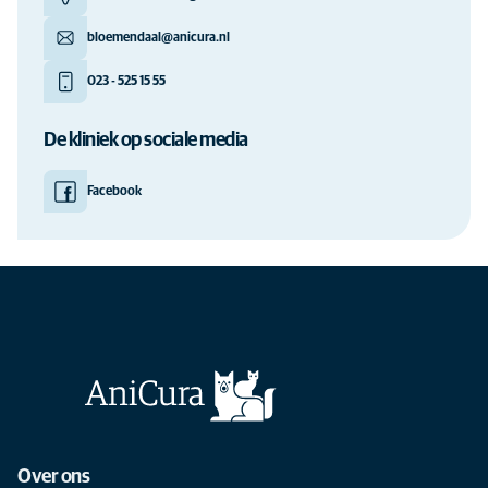
bloemendaal@anicura.nl
023 - 525 15 55
De kliniek op sociale media
Facebook
Over ons