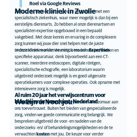
Roel via Google Reviews
Moderne kliniek in Zwolle
AniCura de Tweede Lijn is goed te vergelijken met een
specialistisch ziekenhuis, waar meer mogelijk is dan bij een
eerstelijns dierenarts. Zo hebben al onze dierenartsen en
specialisten expertise opgebouwd in een bepaald
vakgebied. Met deze kennis en ervaring in de complexere
zorg kunnen wij jouw dier snel helpen met de juiste
onderzoeken en ondersteuning. Lees ook:
Expertises
In onze kliniek werken we met de modernste technieken en
specifieke apparatuur, denk bijvoorbeeld aan een CT-
scanner, meerdere endoscopen, digitale röntgen,
specialistische echografie, een laboratorium waarin
uitgebreid onderzoek mogelijk is en goed uitgeruste
operatiekamers voor complexe operaties. Ook opname met
intensievere zorg is mogelijk.
Al ruim 20 jaar het verwijscentrum voor
We zijn er voor jou
huisdieren in Noordoost -Nederland
Wij begrijpen dat je de zorg voor jouw dier niet zomaar aan
ons toevertrouwt. Buiten het bieden van gespecialiseerde
zorg, vinden we goede communicatie erg belangrijk. We
bespreken uitgebreid de voor- en nadelen van de
onderzoeks- en/ of behandelingsmogelijkheden en de te
verwachten
kosten
met jou. De keuze voor verder