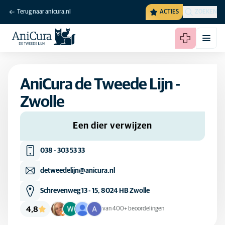
Terug naar anicura.nl
ACTIES
ZOEKEN
AniCura de Tweede Lijn -
Zwolle
Een dier verwijzen
038 - 303 53 33
detweedelijn@anicura.nl
Schrevenweg 13 - 15, 8024 HB Zwolle
4,8
van 400+ beoordelingen