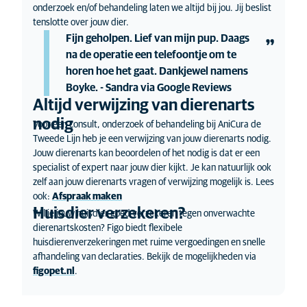
onderzoek en/of behandeling laten we altijd bij jou. Jij beslist
tenslotte over jouw dier.
Fijn geholpen. Lief van mijn pup. Daags
na de operatie een telefoontje om te
horen hoe het gaat. Dankjewel namens
Boyke. - Sandra via Google Reviews
Altijd verwijzing van dierenarts
nodig
Voor een consult, onderzoek of behandeling bij AniCura de
Tweede Lijn heb je een verwijzing van jouw dierenarts nodig.
Jouw dierenarts kan beoordelen of het nodig is dat er een
specialist of expert naar jouw dier kijkt. Je kan natuurlijk ook
zelf aan jouw dierenarts vragen of verwijzing mogelijk is. Lees
ook:
Afspraak maken
Huisdier verzekeren?
Wil je jouw huisdier goed verzekeren tegen onverwachte
dierenartskosten? Figo biedt flexibele
huisdierenverzekeringen met ruime vergoedingen en snelle
afhandeling van declaraties. Bekijk de mogelijkheden via
figopet.nl
.