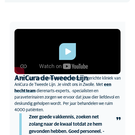
AniCura de Tweede Lijn
Je bent van harte welkom in de modern ingerichte kliniek van
AniCura de Tweede Lijn. Je vindt ons in Zwolle. Met
een
hecht team
dierenarts-experts, -specialisten en
paraveterinairen zorgen we ervoor dat jouw dier liefdevol en
deskundig geholpen wordt. Per jaar behandelen we ruim
4000 patiënten.
Zeer goede vakkennis, zoeken net
zolang naar de kwaal totdat ze hem
gevonden hebben. Goed personeel. -