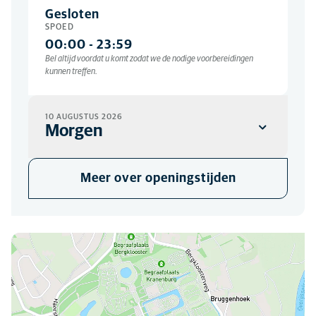
Gesloten
SPOED
00:00
-
23:59
Bel altijd voordat u komt zodat we de nodige voorbereidingen
kunnen treffen.
10 AUGUSTUS 2026
Morgen
KLINIEK
Meer over openingstijden
09:00
-
12:00
13:00
-
17:00
SPOED
00:00
-
23:59
U kunt ons hier vinden
Bel altijd voordat u komt zodat we de nodige voorbereidingen
kunnen treffen.