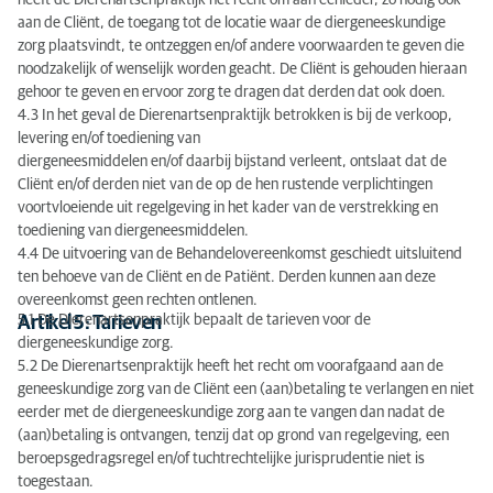
heeft de Dierenartsenpraktijk het recht om aan eenieder, zo nodig ook
aan de Cliënt, de toegang tot de locatie waar de diergeneeskundige
zorg plaatsvindt, te ontzeggen en/of andere voorwaarden te geven die
noodzakelijk of wenselijk worden geacht. De Cliënt is gehouden hieraan
gehoor te geven en ervoor zorg te dragen dat derden dat ook doen.
4.3 In het geval de Dierenartsenpraktijk betrokken is bij de verkoop,
levering en/of toediening van
diergeneesmiddelen en/of daarbij bijstand verleent, ontslaat dat de
Cliënt en/of derden niet van de op de hen rustende verplichtingen
voortvloeiende uit regelgeving in het kader van de verstrekking en
toediening van diergeneesmiddelen.
4.4 De uitvoering van de Behandelovereenkomst geschiedt uitsluitend
ten behoeve van de Cliënt en de Patiënt. Derden kunnen aan deze
overeenkomst geen rechten ontlenen.
5.1 De Dierenartsenpraktijk bepaalt de tarieven voor de
Artikel 5: Tarieven
diergeneeskundige zorg.
5.2 De Dierenartsenpraktijk heeft het recht om voorafgaand aan de
geneeskundige zorg van de Cliënt een (aan)betaling te verlangen en niet
eerder met de diergeneeskundige zorg aan te vangen dan nadat de
(aan)betaling is ontvangen, tenzij dat op grond van regelgeving, een
beroepsgedragsregel en/of tuchtrechtelijke jurisprudentie niet is
toegestaan.