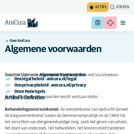
ACTIES
ZOEKEN
Over AniCura
Algemene voorwaarden
Download hier onze
Algemene Voorwaarden
.
Naast de algemene voorwaarden gelden binnen AniCura klinieken:
Ons legal beleid - anicura.nl/legal
Ons privacybeleid - anicura.nl/privacy
Onze Huisregels
In deze Algemene Voorwaarden wordt verstaan onder:
Artikel 1: Definities
Behandelingsovereenkomst
: de overeenkomst van opdracht danwel
de koopovereenkomst tussen de Dierenartsenpraktijk en de Cliënt tot
het verrichten van diergeneeskundige zorg, zoals het geven van advies,
het doen van onderzoek, het behandelen, het leveren en/of toedienen