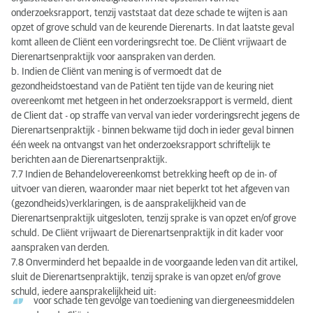
onderzoeksrapport, tenzij vaststaat dat deze schade te wijten is aan
opzet of grove schuld van de keurende Dierenarts. In dat laatste geval
komt alleen de Cliënt een vorderingsrecht toe. De Cliënt vrijwaart de
Dierenartsenpraktijk voor aanspraken van derden.
b. Indien de Cliënt van mening is of vermoedt dat de
gezondheidstoestand van de Patiënt ten tijde van de keuring niet
overeenkomt met hetgeen in het onderzoeksrapport is vermeld, dient
de Client dat - op straffe van verval van ieder vorderingsrecht jegens de
Dierenartsenpraktijk - binnen bekwame tijd doch in ieder geval binnen
één week na ontvangst van het onderzoeksrapport schriftelijk te
berichten aan de Dierenartsenpraktijk.
7.7 Indien de Behandelovereenkomst betrekking heeft op de in- of
uitvoer van dieren, waaronder maar niet beperkt tot het afgeven van
(gezondheids)verklaringen, is de aansprakelijkheid van de
Dierenartsenpraktijk uitgesloten, tenzij sprake is van opzet en/of grove
schuld. De Cliënt vrijwaart de Dierenartsenpraktijk in dit kader voor
aanspraken van derden.
7.8 Onverminderd het bepaalde in de voorgaande leden van dit artikel,
sluit de Dierenartsenpraktijk, tenzij sprake is van opzet en/of grove
schuld, iedere aansprakelijkheid uit:
voor schade ten gevolge van toediening van diergeneesmiddelen