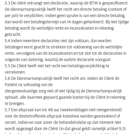
5.3 De cliënt ontvangt een declaratie, waarop de BTW is gespecificeerd.
De dierenartsenpraktijk heeft het recht om directe betaling (contant of
per pin) te verplichten. Indien geen sprake is van een directe betaling,
dan wordt een betalingstermijn van 14 dagen gehanteerd. Bij niet tijdige
betaling wordt de wettelijke rente en incassokosten in rekening
gebracht.
5.4 Indien meerdere declaraties niet zijn voldaan, dan worden
betalingen eerst geacht te strekken tot voldoening van de wettelijke
rente, vervolgens van de incassokosten en tot slot tot de declaraties in
volgorde van datering, waarbij de oudste declaratie voorgaat.
5.5 De Cliënt heeft niet het recht een betalingsverplichting te
verrekenen.
5.6 De Dierenartsenpraktijk heeft het recht om, indien de Cliënt de
Patiënt na voltooiing van de
diergeneeskundige zorg niet of niet tijdig bij de Dierenartsenpraktijk
ophaalt, alle daarmee gepaard gaande kosten bij de Cliënt in rekening
te brengen.
5.7 Een afspraak kan tot 48 uur (weekenddagen niet meegerekend)
voor de desbetreffende afspraak kosteloos worden geannuleerd of
verzet, indien en voor zover de behandelrelatie op dat moment niet
wordt opgezegd door de Cliënt (in dat geval geldt namelijk artikel 9.2).