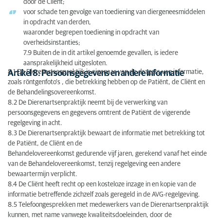
door de Cliënt;
voor schade ten gevolge van toediening van diergeneesmiddelen
in opdracht van derden,
waaronder begrepen toediening in opdracht van
overheidsinstanties;
7.9 Buiten de in dit artikel genoemde gevallen, is iedere
aansprakelijkheid uitgesloten.
8.1 De Dierenartsenpraktijk is eigenaar van de dragers van informatie,
Artikel 8: Persoonsgegevens en andere informatie
zoals röntgenfoto's , die betrekking hebben op de Patiënt, de Cliënt en
de Behandelingsovereenkomst.
8.2 De Dierenartsenpraktijk neemt bij de verwerking van
persoonsgegevens en gegevens omtrent de Patiënt de vigerende
regelgeving in acht.
8.3 De Dierenartsenpraktijk bewaart de informatie met betrekking tot
de Patiënt, de Cliënt en de
Behandelovereenkomst gedurende vijf jaren, gerekend vanaf het einde
van de Behandelovereenkomst, tenzij regelgeving een andere
bewaartermijn verplicht.
8.4 De Cliënt heeft recht op een kosteloze inzage in en kopie van de
informatie betreffende zichzelf zoals geregeld in de AVG-regelgeving.
8.5 Telefoongesprekken met medewerkers van de Dierenartsenpraktijk
kunnen, met name vanwege kwaliteitsdoeleinden, door de