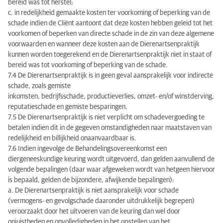
bereid was tot herstel;
c. in redelijkheid gemaakte kosten ter voorkoming of beperking van de
schade indien de Cliënt aantoont dat deze kosten hebben geleid tot het
voorkomen of beperken van directe schade in de zin van deze algemene
voorwaarden en wanneer deze kosten aan de Dierenartsenpraktijk
kunnen worden toegerekend en de Dierenartsenpraktijk niet in staat of
bereid was tot voorkoming of beperking van de schade.
7.4 De Dierenartsenpraktijk is in geen geval aansprakelijk voor indirecte
schade, zoals gemiste
inkomsten, bedrijfsschade, productieverlies, omzet- en/of winstderving,
reputatieschade en gemiste besparingen.
7.5 De Dierenartsenpraktijk is niet verplicht om schadevergoeding te
betalen indien dit in de gegeven omstandigheden naar maatstaven van
redelijkheid en billijkheid onaanvaardbaar is.
7.6 Indien ingevolge de Behandelingsovereenkomst een
diergeneeskundige keuring wordt uitgevoerd, dan gelden aanvullend de
volgende bepalingen (daar waar afgeweken wordt van hetgeen hiervoor
is bepaald, gelden de bijzondere, afwijkende bepalingen):
a. De Dierenartsenpraktijk is niet aansprakelijk voor schade
(vermogens- en gevolgschade daaronder uitdrukkelijk begrepen)
veroorzaakt door het uitvoeren van de keuring dan wel door
onjuistheden en onvolledigheden in het opstellen van het