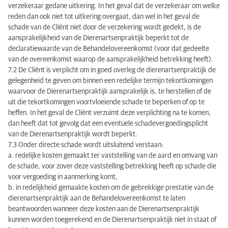
verzekeraar gedane uitkering. In het geval dat de verzekeraar om welke
reden dan ook niet tot uitkering overgaat, dan wel in het geval de
schade van de Cliënt niet door de verzekering wordt gedekt, is de
aansprakelijkheid van de Dierenartsenpraktijk beperkt tot de
declaratiewaarde van de Behandelovereenkomst (voor dat gedeelte
van de overeenkomst waarop de aansprakelijkheid betrekking heeft).
7.2 De Cliënt is verplicht om in goed overleg de dierenartsenpraktijk de
gelegenheid te geven om binnen een redelijke termijn tekortkomingen
waarvoor de Dierenartsenpraktijk aansprakelijk is, te herstellen of de
uit die tekortkomingen voortvloeiende schade te beperken of op te
heffen. In het geval de Cliënt verzuimt deze verplichting na te komen,
dan heeft dat tot gevolg dat een eventuele schadevergoedingsplicht
van de Dierenartsenpraktijk wordt beperkt.
7.3 Onder directe schade wordt uitsluitend verstaan:
a. redelijke kosten gemaakt ter vaststelling van de aard en omvang van
de schade, voor zover deze vaststelling betrekking heeft op schade die
voor vergoeding in aanmerking komt,
b. in redelijkheid gemaakte kosten om de gebrekkige prestatie van de
dierenartsenpraktijk aan de Behandelovereenkomst te laten
beantwoorden wanneer deze kosten aan de Dierenartsenpraktijk
kunnen worden toegerekend en de Dierenartsenpraktijk niet in staat of