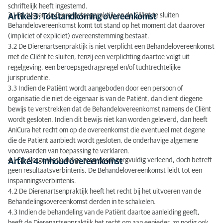
schriftelijk heeft ingestemd.
3.1 De tussen de Dierenartsenpraktijk en de Cliënt te sluiten
Artikel 3: Totstandkoming overeenkomst
Behandelovereenkomst komt tot stand op het moment dat daarover
(impliciet of expliciet) overeenstemming bestaat.
3.2 De Dierenartsenpraktijk is niet verplicht een Behandelovereenkomst
met de Cliënt te sluiten, tenzij een verplichting daartoe volgt uit
regelgeving, een beroepsgedragsregel en/of tuchtrechtelijke
jurisprudentie.
3.3 Indien de Patiënt wordt aangeboden door een persoon of
organisatie die niet de eigenaar is van de Patiënt, dan dient diegene
bewijs te verstrekken dat de Behandelovereenkomst namens de Cliënt
wordt gesloten. Indien dit bewijs niet kan worden geleverd, dan heeft
AniCura het recht om op de overeenkomst die eventueel met degene
die de Patiënt aanbiedt wordt gesloten, de onderhavige algemene
voorwaarden van toepassing te verklaren.
4.1 De diergeneeskundige zorg wordt zorgvuldig verleend, doch betreft
Artikel 4: Inhoud overeenkomst
geen resultaatsverbintenis. De Behandelovereenkomst leidt tot een
inspanningsverbintenis.
4.2 De Dierenartsenpraktijk heeft het recht bij het uitvoeren van de
Behandelingsovereenkomst derden in te schakelen.
4.3 Indien de behandeling van de Patiënt daartoe aanleiding geeft,