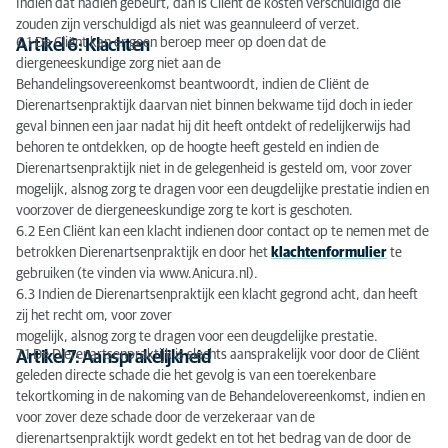
Indien dat nadien gebeurt, dan is Cliënt de kosten verschuldigd die
zouden zijn verschuldigd als niet was geannuleerd of verzet.
6.1 De Cliënt kan er geen beroep meer op doen dat de
Artikel 6: Klachten
diergeneeskundige zorg niet aan de
Behandelingsovereenkomst beantwoordt, indien de Cliënt de
Dierenartsenpraktijk daarvan niet binnen bekwame tijd doch in ieder
geval binnen een jaar nadat hij dit heeft ontdekt of redelijkerwijs had
behoren te ontdekken, op de hoogte heeft gesteld en indien de
Dierenartsenpraktijk niet in de gelegenheid is gesteld om, voor zover
mogelijk, alsnog zorg te dragen voor een deugdelijke prestatie indien en
voorzover de diergeneeskundige zorg te kort is geschoten.
6.2 Een Cliënt kan een klacht indienen door contact op te nemen met de
betrokken Dierenartsenpraktijk en door het
klachtenformulier
te
gebruiken (te vinden via www.Anicura.nl).
6.3 Indien de Dierenartsenpraktijk een klacht gegrond acht, dan heeft
zij het recht om, voor zover
mogelijk, alsnog zorg te dragen voor een deugdelijke prestatie.
7.1 De Dierenartsenpraktijk is slechts aansprakelijk voor door de Cliënt
Artikel 7: Aansprakelijkheid
geleden directe schade die het gevolg is van een toerekenbare
tekortkoming in de nakoming van de Behandelovereenkomst, indien en
voor zover deze schade door de verzekeraar van de
dierenartsenpraktijk wordt gedekt en tot het bedrag van de door de