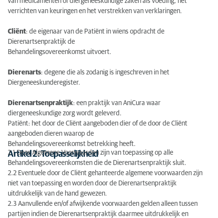
van medicamenten of diergeneeskundige zaken als voeding, het
verrichten van keuringen en het verstrekken van verklaringen.
Cliënt
: de eigenaar van de Patiënt in wiens opdracht de
Dierenartsenpraktijk de
Behandelingsovereenkomst uitvoert.
Dierenarts
: degene die als zodanig is ingeschreven in het
Diergeneeskunderegister.
Dierenartsenpraktijk
: een praktijk van AniCura waar
diergeneeskundige zorg wordt geleverd.
Patiënt: het door de Cliënt aangeboden dier of de door de Cliënt
aangeboden dieren waarop de
Behandelingsovereenkomst betrekking heeft.
2.1 Deze Algemene Voorwaarden zijn van toepassing op alle
Artikel 2: Toepasselijkheid
Behandelingsovereenkomsten die de Dierenartsenpraktijk sluit.
2.2 Eventuele door de Cliënt gehanteerde algemene voorwaarden zijn
niet van toepassing en worden door de Dierenartsenpraktijk
uitdrukkelijk van de hand gewezen.
2.3 Aanvullende en/of afwijkende voorwaarden gelden alleen tussen
partijen indien de Dierenartsenpraktijk daarmee uitdrukkelijk en