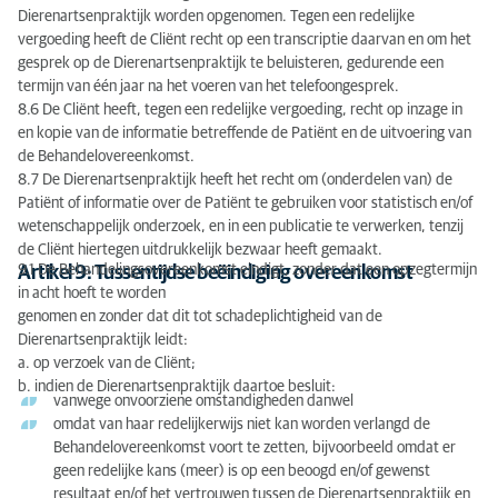
Dierenartsenpraktijk worden opgenomen. Tegen een redelijke
vergoeding heeft de Cliënt recht op een transcriptie daarvan en om het
gesprek op de Dierenartsenpraktijk te beluisteren, gedurende een
termijn van één jaar na het voeren van het telefoongesprek.
8.6 De Cliënt heeft, tegen een redelijke vergoeding, recht op inzage in
en kopie van de informatie betreffende de Patiënt en de uitvoering van
de Behandelovereenkomst.
8.7 De Dierenartsenpraktijk heeft het recht om (onderdelen van) de
Patiënt of informatie over de Patiënt te gebruiken voor statistisch en/of
wetenschappelijk onderzoek, en in een publicatie te verwerken, tenzij
de Cliënt hiertegen uitdrukkelijk bezwaar heeft gemaakt.
9.1 De Behandelingsovereenkomst eindigt, zonder dat een opzegtermijn
Artikel 9: Tussentijdse beëindiging overeenkomst
in acht hoeft te worden
genomen en zonder dat dit tot schadeplichtigheid van de
Dierenartsenpraktijk leidt:
a. op verzoek van de Cliënt;
b. indien de Dierenartsenpraktijk daartoe besluit:
vanwege onvoorziene omstandigheden danwel
omdat van haar redelijkerwijs niet kan worden verlangd de
Behandelovereenkomst voort te zetten, bijvoorbeeld omdat er
geen redelijke kans (meer) is op een beoogd en/of gewenst
resultaat en/of het vertrouwen tussen de Dierenartsenpraktijk en