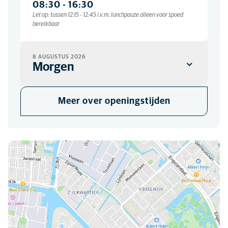
08:30
-
16:30
Let op: tussen 12:15 - 12:45 i.v.m. lunchpauze alleen voor spoed
bereikbaar
8 AUGUSTUS 2026
Morgen
KLINIEK
Meer over openingstijden
09:00
-
12:00
U kunt ons hier vinden