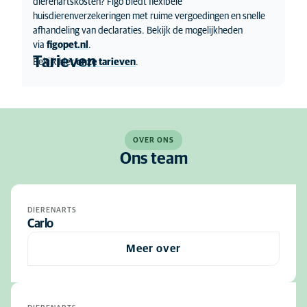
dierenartskosten? Figo biedt flexibele
huisdierenverzekeringen met ruime vergoedingen en snelle
afhandeling van declaraties. Bekijk de mogelijkheden
via
figopet.nl
.
Tarieven
Bekijk hier
onze tarieven
.
OVER ONS
Ons team
DIERENARTS
Carlo
Meer over