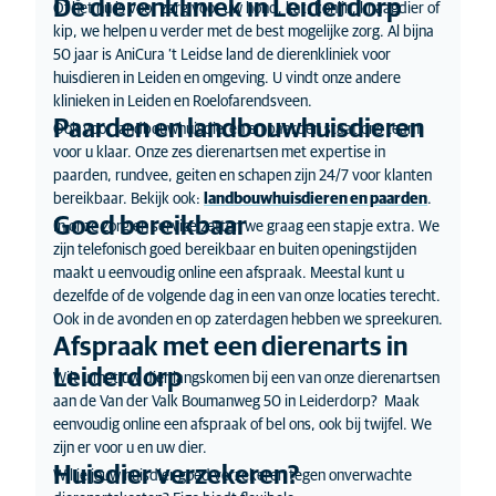
Dé dierenkliniek in Leiderdorp
Of het nu is voor zorg voor uw hond, kat, konijn, knaagdier of
kip, we helpen u verder met de best mogelijke zorg. Al bijna
50 jaar is AniCura ’t Leidse land de dierenkliniek voor
huisdieren in Leiden en omgeving. U vindt onze andere
klinieken in Leiden en Roelofarendsveen.
Paarden en landbouwhuisdieren
Ook voor landbouwhuisdieren en paarden staat ons team
voor u klaar. Onze zes dierenartsen met expertise in
paarden, rundvee, geiten en schapen zijn 24/7 voor klanten
bereikbaar. Bekijk ook:
landbouwhuisdieren en paarden
.
Goed bereikbaar
In onze zorg en service zetten we graag een stapje extra. We
zijn telefonisch goed bereikbaar en buiten openingstijden
maakt u eenvoudig online een afspraak. Meestal kunt u
dezelfde of de volgende dag in een van onze locaties terecht.
Ook in de avonden en op zaterdagen hebben we spreekuren.
Afspraak met een dierenarts in
Leiderdorp
Wilt u met uw dier langskomen bij een van onze dierenartsen
aan de Van der Valk Boumanweg 50 in Leiderdorp? Maak
eenvoudig online een afspraak of bel ons, ook bij twijfel. We
zijn er voor u en uw dier.
Huisdier verzekeren?
Wil je jouw huisdier goed verzekeren tegen onverwachte