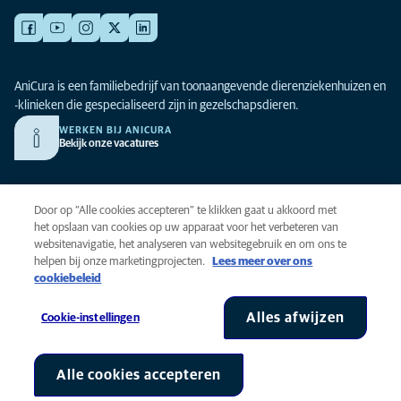
AniCura is een familiebedrijf van toonaangevende dierenziekenhuizen en
-klinieken die gespecialiseerd zijn in gezelschapsdieren.
WERKEN BIJ ANICURA
Bekijk onze vacatures
Privacy
Door op “Alle cookies accepteren” te klikken gaat u akkoord met
Algemene voorwaarden
het opslaan van cookies op uw apparaat voor het verbeteren van
websitenavigatie, het analyseren van websitegebruik en om ons te
Cookies
helpen bij onze marketingprojecten.
Lees meer over ons
Toegankelijkheid
cookiebeleid
Global Human Rights
AniCura is onderdeel van Mars, Inc © 2026
Alles afwijzen
Cookie-instellingen
Alle cookies accepteren
Cookie-instellingen