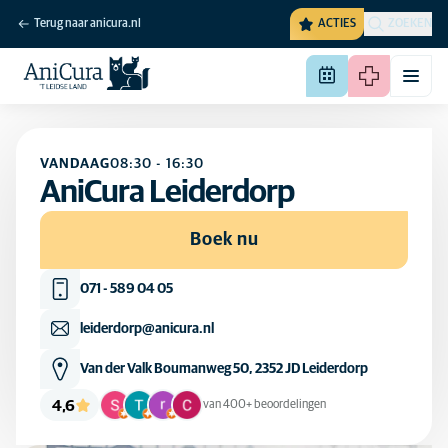
Terug naar anicura.nl
ACTIES
ZOEKEN
VANDAAG
08:30
-
16:30
AniCura Leiderdorp
Boek nu
071 - 589 04 05
leiderdorp@anicura.nl
Van der Valk Boumanweg 50, 2352 JD Leiderdorp
4,6
van 400+ beoordelingen