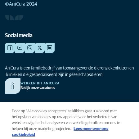
©AniCura 2024
Social media
AniCura is een familiebedrijf van toonaangevende dierenziekenhuizen en
-klinieken die gespecialiseerd zijn in gezelschapsdieren.
WERKEN BIJ ANICURA
Bekijk onze vacatures
Privacy
Door op “Alle cookies accepteren” te klikken gaat u akkoord met
Algemene voorwaarden
het opslaan van cookies op uw apparaat voor het verbeteren van
websitenavigatie, het analyseren van websitegebruik en om ons te
Cookies
helpen bij onze marketingprojecten.
Lees meer over ons
Toegankelijkheid
cookiebeleid