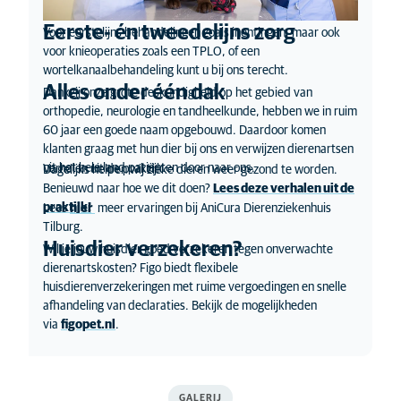
Eerste- én tweedelijns zorg
Voor eerstelijns behandelingen zoals inentingen, maar ook
voor knieoperaties zoals een TPLO, of een
wortelkanaalbehandeling kunt u bij ons terecht.
Alles onder één dak
Dankzij onze grote deskundigheid op het gebied van
orthopedie, neurologie en tandheelkunde, hebben we in ruim
60 jaar een goede naam opgebouwd. Daardoor komen
klanten graag met hun dier bij ons en verwijzen dierenartsen
uit het hele land patiënten door naar ons.
Verhalen uit de praktijk
Dagelijks helpen wij zieke dieren weer gezond te worden.
Benieuwd naar hoe we dit doen?
Lees deze verhalen uit de
praktijk!
Lees
hier
meer ervaringen bij AniCura Dierenziekenhuis
Tilburg.
Huisdier verzekeren?
Wil je jouw huisdier goed verzekeren tegen onverwachte
dierenartskosten? Figo biedt flexibele
huisdierenverzekeringen met ruime vergoedingen en snelle
afhandeling van declaraties. Bekijk de mogelijkheden
via
figopet.nl
.
GALERIJ