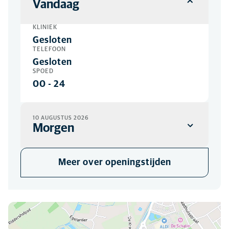
Vandaag
KLINIEK
Gesloten
TELEFOON
Gesloten
SPOED
00
-
24
10 AUGUSTUS 2026
Morgen
KLINIEK
Meer over openingstijden
08:30
-
19:00
TELEFOON
08:30
-
18:00
SPOED
U kunt ons hier vinden
00
-
24