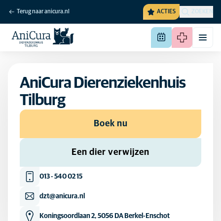
Terug naar anicura.nl
ACTIES
ZOEKEN
AniCura Dierenziekenhuis
Tilburg
Boek nu
Een dier verwijzen
013 - 540 02 15
dzt@anicura.nl
Koningsoordlaan 2, 5056 DA Berkel-Enschot