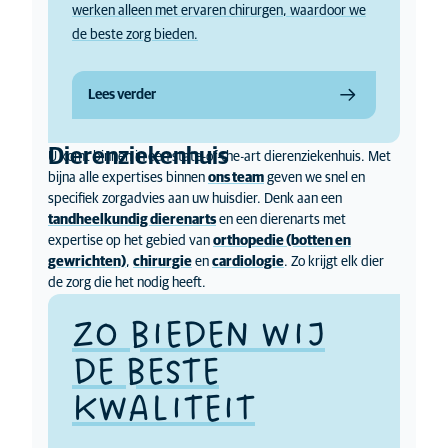
werken alleen met ervaren chirurgen, waardoor we
de beste zorg bieden.
Lees verder
Dierenziekenhuis
U komt binnen in een state-of-the-art dierenziekenhuis. Met
bijna alle expertises binnen
ons team
geven we snel en
specifiek zorgadvies aan uw huisdier. Denk aan een
tandheelkundig dierenarts
en een dierenarts met
expertise op het gebied van
orthopedie (botten en
gewrichten)
,
chirurgie
en
cardiologie
. Zo krijgt elk dier
de zorg die het nodig heeft.
ZO BIEDEN WIJ
DE BESTE
KWALITEIT