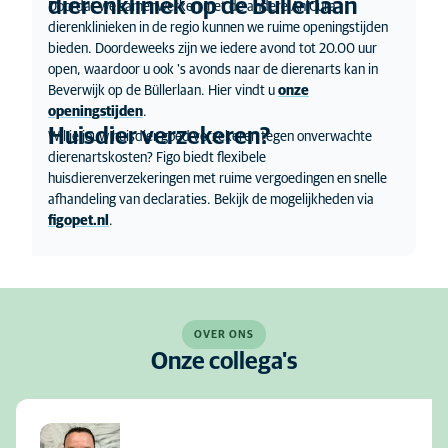
dierenkliniek op de Büllerlaan
Doordat we samenwerken met de andere AniCura
dierenklinieken in de regio kunnen we ruime openingstijden
bieden. Doordeweeks zijn we iedere avond tot 20.00 uur
open, waardoor u ook 's avonds naar de dierenarts kan in
Beverwijk op de Büllerlaan. Hier vindt u
onze
openingstijden
.
Huisdier verzekeren?
Wil je jouw huisdier goed verzekeren tegen onverwachte
dierenartskosten? Figo biedt flexibele
huisdierenverzekeringen met ruime vergoedingen en snelle
afhandeling van declaraties. Bekijk de mogelijkheden via
figopet.nl
.
OVER ONS
Onze collega's