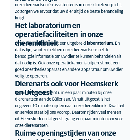
onze dierenartsen én assistenten is in onze kliniek verplicht.
Zo zorgen we ervoor dat uw dier altijd de beste behandeling
krijgt.
Het laboratorium en
operatiefaciliteiten in onze
dierenkliniek
Onze dierenkliniek heeft een uitgebreid
laboratorium
. En
dat is fijn, want zo hebben onze dierenartsen snel de
benodigde informatie om uw dier te kunnen behandelen als
dat nodig is. Ook onze operatiekamer is uitgerust met een
goed anesthesieapparaat en andere apparatuur om uw dier
veilig te opereren.
Dierenarts ook voor Heemskerk
en Uitgeest
Vanuit Heemskerk bent u in een paar minuten bij onze
dierenartsen aan de Büllerlaan. Vanuit Uitgeest is het
ongeveer 10 minuten rijden naar onze dierenkliniek. Kwaliteit
en service staat bij ons voorop. Daarom rijden veel mensen
uit Heemskerk en Uitgeest graag een paar minuten om voor
onze dierenartsen.
Ruime openingstijden van onze