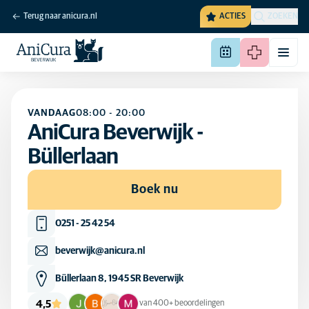
Terug naar anicura.nl
ACTIES
ZOEKEN
VANDAAG
08:00
-
20:00
AniCura Beverwijk -
Büllerlaan
Boek nu
0251 - 25 42 54
beverwijk@anicura.nl
Büllerlaan 8, 1945 SR Beverwijk
4,5
van 400+ beoordelingen