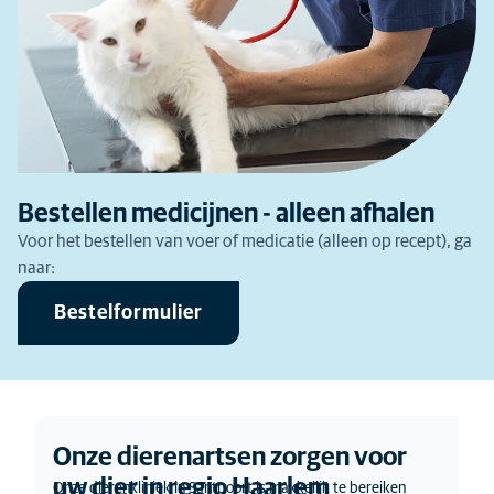
Bestellen medicijnen - alleen afhalen
Voor het bestellen van voer of medicatie (alleen op recept), ga
naar:
Bestelformulier
Onze dierenartsen zorgen voor
uw dier in regio Haarlem
Onze dierenkliniek in Santpoort is makkelijk te bereiken