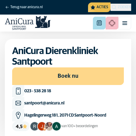
Terug naar anicura.nl
ACTIES
ZOEKEN
AniCura Dierenkliniek
Santpoort
Boek nu
023 - 538 28 18
santpoort@anicura.nl
Hagelingerweg 181, 2071 CD Santpoort-Noord
4,5
van 100+ beoordelingen