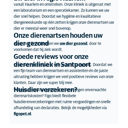
vanuit Haarlem en omstreken. Onze kliniek is uitgerust met
een laboratorium en een operatiekamer. Zo kunnen we uw
dier snel helpen. Doordat we hygiëne en kwalitatieve
diergeneeskunde op één zetten krijgen onze dierenartsen uw
dier er meestal weer snel bovenop.
Onze dierenartsen houden uw
dier gezond
Maar nog liever houden we
uw dier gezond
, door te
voorkomen dat hij ziek wordt.
Goede reviews voor onze
dierenkliniek in Santpoort
Onze dierenkliniek zit al vele jaren in Santpoort. Doordat we
een fijn team van dierenartsen en assistenten én de juiste
uitrusting hebben krijgen we veel positieve reviews van onze
klanten. Daar zijn we super blij mee.
Huisdier verzekeren?
Wil je jouw huisdier goed verzekeren tegen onverwachte
dierenartskosten? Figo biedt flexibele
huisdierenverzekeringen met ruime vergoedingen en snelle
afhandeling van declaraties. Bekijk de mogelijkheden via
figopet.nl
.