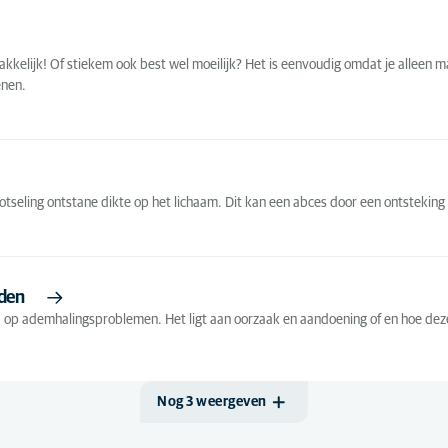
)
Ademhaling
(9)
Andere dieren
(45)
)
Algemene
Hond
(179)
(1)
kkelijk! Of stiekem ook best wel moeilijk? Het is eenvoudig omdat je alleen ma
diergeneeskunde
Kat
(102)
enen.
Anesthesie
(1)
Kitten
(28)
Antibiotica
(3)
Konijn
(1)
Besmettelijke ziekten
(17)
Puppy
(47)
eling ontstane dikte op het lichaam. Dit kan een abces door een ontsteking z
Cardiologie
(10)
Seniorhond
(10)
Chirurgie
(44)
Seniorkat
(12)
Dermatologie
(49)
nden
Diagnostische
nd op ademhalingsproblemen. Het ligt aan oorzaak en aandoening of en hoe d
(33)
beeldvorming
Endocrinologie
(8)
Farmacologie
(11)
Nog 3 weergeven
Fysiotherapie
(3)