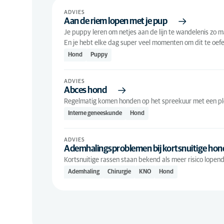
Op relevantie
Advies
(418
ADVIES
Aan de riem lopen met je pup
Alfabetisch
Symptoom
(1
Je puppy leren om netjes aan de lijn te wandelenis zo ma
En je hebt elke dag super veel momenten om dit te oef
Hond
Puppy
ADVIES
Abces hond
Regelmatig komen honden op het spreekuur met een plots
Interne geneeskunde
Hond
ADVIES
Ademhalingsproblemen bij kortsnuitige ho
Kortsnuitige rassen staan bekend als meer risico lope
Ademhaling
Chirurgie
KNO
Hond