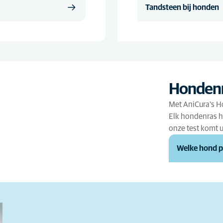
Tandsteen bij honden
Senior
(23)
Spoedzorg
(6)
Tandheelkunde
(31)
Urologie
(14)
Voeding
(65)
Hondenr
Voortplanting
(24)
Met AniCura's H
Elk hondenras h
Wondbehandeling
(1)
onze test komt u
Welke hond pa