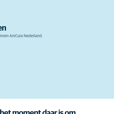
en
binnen AniCura Nederland.
 het moment daar is om