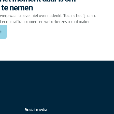
d te nemen
werp waar u liever niet over nadenkt. Toch is het fijn als u
at er op u af kan komen, en welke keuzes u kunt maken.
Social media