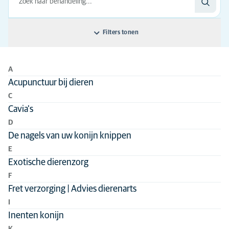
Filters tonen
Sorteer op: Naam van de behandeling
A
Naam van de behandeling
Disciplines
Acupunctuur bij dieren
C
Vakgebied
Chirurgie
Alle diersoorten
Cavia's
Dermatologie
D
Andere dieren
De nagels van uw konijn knippen
Diagnostische beeldvorming
E
Interne geneeskunde
Exotische dierenzorg
Maag-darm-lever
F
Fret verzorging | Advies dierenarts
Pijnmanagement
I
Preventieve geneeskunde
Inenten konijn
Spoedzorg