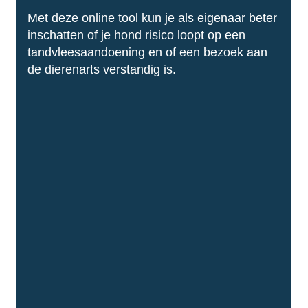
Met deze online tool kun je als eigenaar beter
inschatten of je hond risico loopt op een
Snel naar
tandvleesaandoening en of een bezoek aan
Alle klinieken
de dierenarts verstandig is.
Behandelingen
Kennisbank huisdieren
Werken bij
Vacatures
Over werken bij ons
Jouw ontwikkeling
©AniCura 2024
Social media