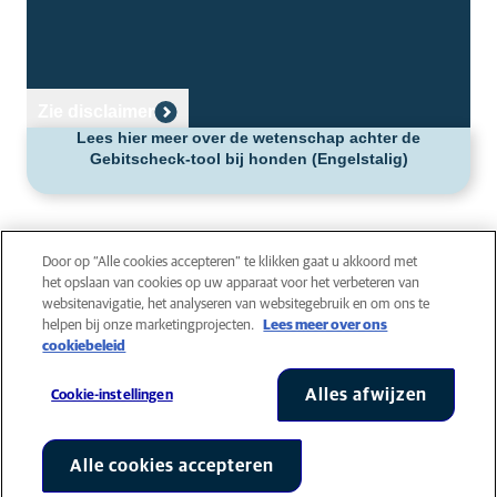
AniCura is een familiebedrijf van toonaangevende dierenziekenhuizen en
Zie disclaimer
-klinieken die gespecialiseerd zijn in gezelschapsdieren.
Lees hier meer over de wetenschap achter de
Gebitscheck-tool bij honden (Engelstalig)
WERKEN BIJ ANICURA
Bekijk onze vacatures
Privacy
Door op “Alle cookies accepteren” te klikken gaat u akkoord met
START
Algemene voorwaarden
het opslaan van cookies op uw apparaat voor het verbeteren van
websitenavigatie, het analyseren van websitegebruik en om ons te
Cookies
helpen bij onze marketingprojecten.
Lees meer over ons
Toegankelijkheid
cookiebeleid
Global Human Rights
AniCura is onderdeel van Mars, Inc © 2026
Alles afwijzen
Cookie-instellingen
Alle cookies accepteren
Cookie-instellingen