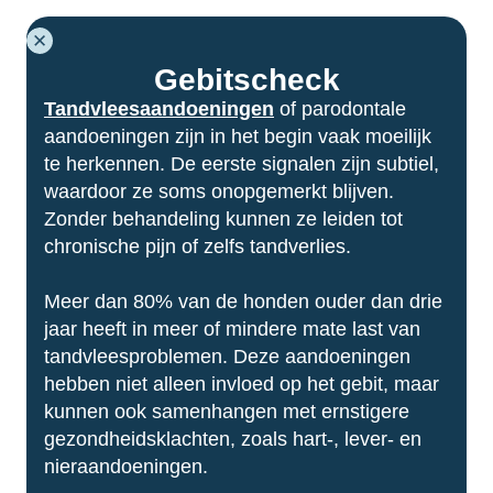
NEDERLANDS
ACTIES
ZOEK
(NEDERLAND)
Gebitscheck
Tandvleesaandoeningen
of parodontale
aandoeningen zijn in het begin vaak moeilijk
te herkennen. De eerste signalen zijn subtiel,
waardoor ze soms onopgemerkt blijven.
Zonder behandeling kunnen ze leiden tot
chronische pijn of zelfs tandverlies.
Meer dan 80% van de honden ouder dan drie
Over ons
jaar heeft in meer of mindere mate last van
Over AniCura
tandvleesproblemen. Deze aandoeningen
Kwaliteit
hebben niet alleen invloed op het gebit, maar
Algemene voorwaarden
kunnen ook samenhangen met ernstigere
Klacht of feedback
gezondheidsklachten, zoals hart-, lever- en
Onze juridische structuur
nieraandoeningen.