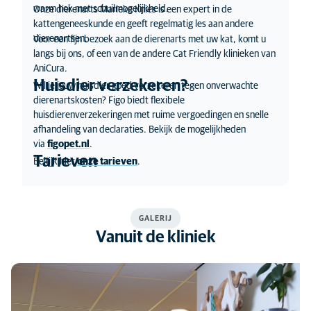
warm hok met schuilmogelijkheid.
Onze dierenarts Marieke Knies is een expert in de
kattengeneeskunde en geeft regelmatig les aan andere
dierenartsen.
Voor een fijn bezoek aan de dierenarts met uw kat, komt u
langs bij ons, of een van de andere Cat Friendly klinieken van
AniCura.
Huisdier verzekeren?
Wil je jouw huisdier goed verzekeren tegen onverwachte
dierenartskosten? Figo biedt flexibele
huisdierenverzekeringen met ruime vergoedingen en snelle
afhandeling van declaraties. Bekijk de mogelijkheden
via
figopet.nl
.
Tarieven
Bekijk hier
onze tarieven
.
GALERIJ
Vanuit de kliniek