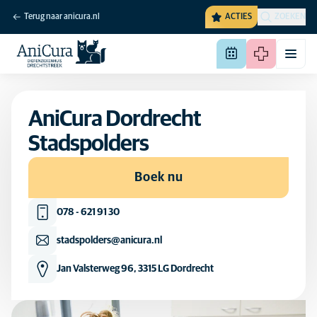
Terug naar anicura.nl
ACTIES
ZOEKEN
AniCura Dordrecht
Stadspolders
Boek nu
078 - 621 91 30
stadspolders@anicura.nl
Jan Valsterweg 96, 3315 LG Dordrecht