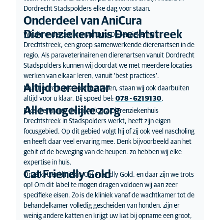
Dordrecht Stadspolders elke dag voor staan.
Onderdeel van AniCura
Dierenziekenhuis Drechtstreek
Wij zijn onderdeel van AniCura Dierenziekenhuis
Drechtstreek, een groep samenwerkende dierenartsen in de
regio. Als paraveterinairen en dierenartsen vanuit Dordrecht
Stadspolders kunnen wij doordat we met meerdere locaties
werken van elkaar leren, vanuit ‘best practices’.
Altijd bereikbaar
Naast onze ruime openingstijden, staan wij ook daarbuiten
altijd voor u klaar. Bij spoed bel:
078 - 621 91 30
.
Alle mogelijke zorg
Elke dierenarts die bij AniCura Dierenziekenhuis
Drechtstreek in Stadspolders werkt, heeft zijn eigen
focusgebied. Op dit gebied volgt hij of zij ook veel nascholing
en heeft daar veel ervaring mee. Denk bijvoorbeeld aan het
gebit of de beweging van de heupen. zo hebben wij elke
expertise in huis.
Cat Friendly Gold
Onze kattenkliniek is Cat Friendly Gold, en daar zijn we trots
op! Om dit label te mogen dragen voldoen wij aan zeer
specifieke eisen. Zo is de kliniek vanaf de wachtkamer tot de
behandelkamer volledig gescheiden van honden, zijn er
weinig andere katten en krijgt uw kat bij opname een groot,