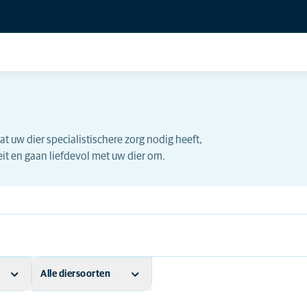
t uw dier specialistischere zorg nodig heeft,
teit en gaan liefdevol met uw dier om.
Alle diersoorten
Andere dieren