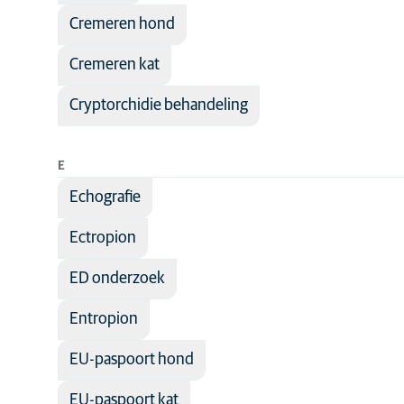
Urologie
Cremeren hond
Voeding
Cremeren kat
Voortplantin
Cryptorchidie behandeling
E
Echografie
Ectropion
ED onderzoek
Entropion
EU-paspoort hond
EU-paspoort kat