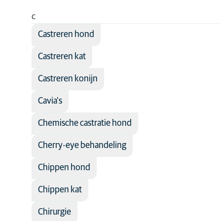
Infectiepreve
C
Interne
geneeskund
Castreren hond
Laboratorium
Castreren kat
Maag-darm-l
Castreren konijn
Neurologie
Oogheelkun
Cavia's
Orthopedie
Chemische castratie hond
Pijnmanage
Cherry-eye behandeling
Preventieve
geneeskund
Chippen hond
Senior
Chippen kat
Spoedzorg
Tandheelku
Chirurgie