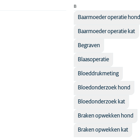
B
Hond
Baarmoeder operatie hon
Kat
Baarmoeder operatie kat
e
Seniorhond
Seniorkat
Begraven
Blaasoperatie
ie
Bloeddrukmeting
e
Bloedonderzoek hond
e
g
Bloedonderzoek kat
gie
Braken opwekken hond
e
Braken opwekken kat