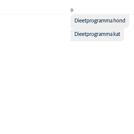
ntie
D
e
Dieetprogramma hond
diagnostiek
Dieetprogramma kat
ever
de
ment
e
nde