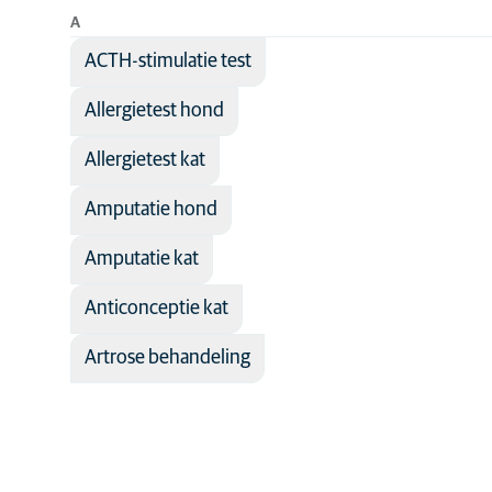
A
Vakgebied
Anesthesie
ACTH-stimulatie test
Antibiotica
Allergietest hond
Besmettelijk
ziekten
Allergietest kat
Cardiologie
Amputatie hond
Chirurgie
Communicat
Amputatie kat
Dermatologi
Anticonceptie kat
Diagnostisch
beeldvormin
Artrose behandeling
Endocrinolo
Farmacologi
Gedrag