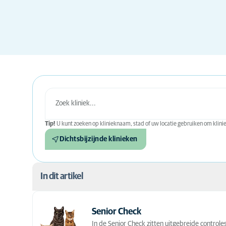
Tip!
U kunt zoeken op klinieknaam, stad of uw locatie gebruiken om kliniek
Dichtsbijzijnde klinieken
In dit artikel
Wanneer heeft uw kat hulp bij vachtverzorging no
Senior Check
In de Senior Check zitten uitgebreide controle
Hoe behandelt een trimmer of dierenarts uw kat?