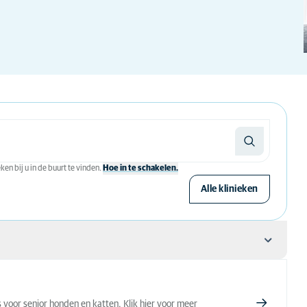
en bij u in de buurt te vinden.
Hoe in te schakelen.
Alle klinieken
dig?
s voor senior honden en katten. Klik hier voor meer