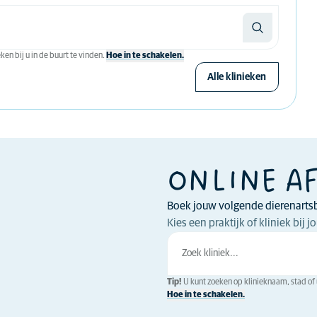
en bij u in de buurt te vinden.
Hoe in te schakelen.
Alle klinieken
ONLINE A
Boek jouw volgende dierenarts
Kies een praktijk of kliniek bij
Tip!
U kunt zoeken op klinieknaam, stad of u
Hoe in te schakelen.