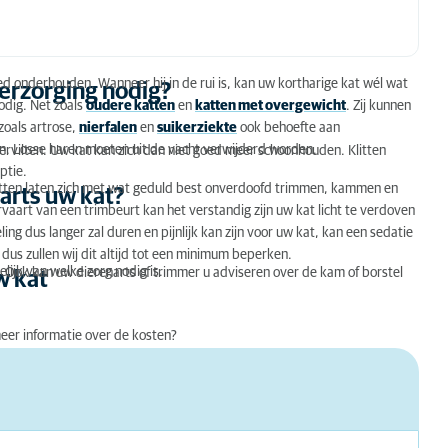
oed onderhouden. Wanneer hij in de rui is, kan uw kortharige kat wél wat
verzorging nodig?
odig. Net zoals
oudere katten
en
katten met overgewicht
. Zij kunnen
oals artrose,
nierfalen
en
suikerziekte
ook behoefte aan
en. Losse haren moeten uit de vacht verwijderd worden.
vervilten. Uw kat kan zich dan niet goed meer schoonhouden. Klitten
ptie.
katten laten zich met wat geduld best onverdoofd trimmen, kammen en
arts uw kat?
ervaart van een trimbeurt kan het verstandig zijn uw kat licht te verdoven
ling dus langer zal duren en pijnlijk kan zijn voor uw kat, kan een sedatie
dus zullen wij dit altijd tot een minimum beperken.
elijk van welke zorg nodig is.
 Ook kan uw dierenarts of trimmer u adviseren over de kam of borstel
w kat
eer informatie over de kosten?