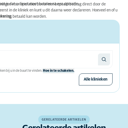
ot is dat u direct moet betalen na een operatie.
ningen voor operaties boven een bepaald bedrag direct door de
erst in de kliniek en kunt u dit daarna weer declareren. Hoeveel en of u
kering.
 rekening betaald kan worden.
en bij u in de buurt te vinden.
Hoe in te schakelen.
Alle klinieken
GERELATEERDE ARTIKELEN