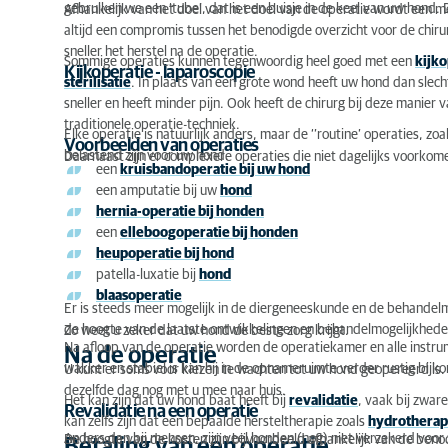
gebruiken we een ‘tube’, dat is een buisje in de keel van uw hond. 
Afhankelijk van het doel van het doel van de operatie wordt een 
altijd een compromis tussen het benodigde overzicht voor de chiru
sneller het herstel na de operatie.
Sommige operaties kunnen tegenwoordig heel goed met een
kijko
Kijkoperatie - laparoscopie
sterilisatie
. In plaats van een grote wond heeft uw hond dan slech
sneller en heeft minder pijn. Ook heeft de chirurg bij deze manier
traditionele operatie-techniek.
Elke operatie is natuurlijk anders, maar de ‘’routine’ operaties, zo
Voorbeelden van operaties
belastend zijn voor uw hond.
Daarnaast zijn er complexere operaties die niet dagelijks voorkome
een
kruisbandoperatie bij uw hond
een amputatie bij uw
hond
hernia-operatie bij honden
een
elleboogoperatie bij honden
heupoperatie bij hond
patella-luxatie bij
hond
blaasoperatie
Er is steeds meer mogelijk in de diergeneeskunde en de behandelme
de hoogte van de laatste ontwikkelingen en behandelmogelijkhede
Zo weet u zeker dat uw hond de beste zorg krijgt.
Na afloop van de operatie worden de operatiekamer en alle instr
Na de operatie
wakker en stabiel is kan hij in de opnameruimte verder rustig bij
U kunt er soms voor kiezen te wachten tot uw hond geopereerd is.
dezelfde dag nog met u mee naar huis.
Het kan zijn dat uw hond baat heeft bij
revalidatie
, vaak bij zwar
Revalidatie na een operatie
kan zelfs zijn dat een bepaalde hersteltherapie zoals
hydrotherap
Anders dan bij mensen, zijn veel honden (nog) niet verzekerd voor
De hoogte van de kosten zijn bijvoorbeeld afhankelijk van de beno
Betaling van een operatie