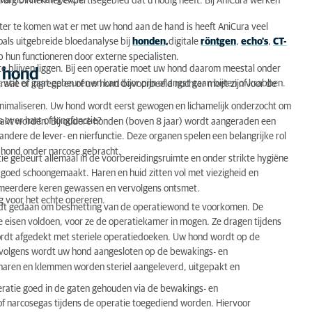
 van leven kan geven.
rurg binnen het expertisegebied dat u nodig heeft. Bij AniCura werken
ter te komen wat er met uw hond aan de hand is heeft AniCura veel
als uitgebreide bloedanalyse bij
honden,
digitale
röntgen
,
echo's
,
CT-
p hun functioneren door externe specialisten.
l te blijven liggen. Bij een operatie moet uw hond daarom meestal onder
w hond
et wat er gaat gebeuren en kan door pijn of angst gaan bijten of krabben.
atie of ingreep en of uw hond bijvoorbeeld nuchter moet zijn voor de
minimaliseren. Uw hond wordt eerst gewogen en lichamelijk onderzocht om
s over hart of longfunctie?
aakt worden. Bij oudere honden (boven 8 jaar) wordt aangeraden een
ndere de lever- en nierfunctie. Deze organen spelen een belangrijke rol
uw hond onder narcose gebracht.
 gebeurt allemaal in de voorbereidingsruimte en onder strikte hygiëne
goed schoongemaakt. Haren en huid zitten vol met viezigheid en
 meerdere keren gewassen en vervolgens ontsmet.
 voor het echte opereren.
wordt gedaan om besmetting van de operatiewond te voorkomen. De
e eisen voldoen, voor ze de operatiekamer in mogen. Ze dragen tijdens
ordt afgedekt met steriele operatiedoeken. Uw hond wordt op de
ervolgens wordt uw hond aangesloten op de bewakings- en
scharen en klemmen worden steriel aangeleverd, uitgepakt en
eratie goed in de gaten gehouden via de bewakings- en
of narcosegas tijdens de operatie toegediend worden. Hiervoor