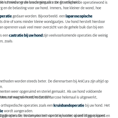
Dit is zowel voor de beademing als voor de veiligheid.
meer of minder grote snede gemaakt. De grootte van de operatiewond is
rg en de belasting voor uw hond. Immers, hoe kleiner de wond, hoe
peratie
gedaan worden. Bijvoorbeeld: een
laparoscopische
ts drie of soms minder kleine wondgaatjes. Uw hond herstelt hierdoor
 van opereren vaak veel meer overzicht van de gehele buik dan bij een
als een
castratie bij uw hond
zijn veelvoorkomende operaties die weinig
n, zoals:
thoden worden steeds beter. De dierenartsen bij AniCura zijn altijd op
n.
umenten weer opgeruimd en steriel gemaakt. Als uw hond voldoende
komen, verwarmd en onder toezicht.
 Meestal mag uw hond, nadat de narcose helemaal is uitgewerkt,
e orthopedische operaties zoals een
kruisbandoperatie
bij uw hond. Het
ie
wordt aangeraden.
 zorgkosten. De kosten voor een operatie kunnen al snel hoog oplopen.
digde operatie, de complexiteit van de operatie, spoed of geen spoed en