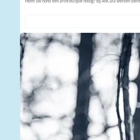
Heeft uw hond een arthroscopie nodig? Bij AniCura werken dieren