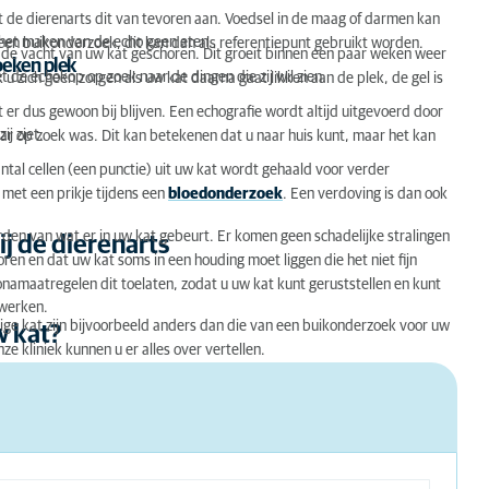
ft de dierenarts dit van tevoren aan. Voedsel in de maag of darmen kan
ts
 het maken van de echo geen eten.
 een buikonderzoek, dit kan dan als referentiepunt gebruikt worden.
 de vacht van uw kat geschoren. Dit groeit binnen een paar weken weer
oeken plek
 de echokop op zoek naar de dingen die zij wil zien.
 zich geen zorgen als uw kat daarna gaat likken aan de plek, de gel is
 er dus gewoon bij blijven. Een echografie wordt altijd uitgevoerd door
ij ziet.
naar op zoek was. Dit kan betekenen dat u naar huis kunt, maar het kan
antal cellen (een punctie) uit uw kat wordt gehaald voor verder
 met een prikje tijdens een
bloedonderzoek
. Een verdoving is dan ook
den van wat er in uw kat gebeurt. Er komen geen schadelijke stralingen
j de dierenarts
en en dat uw kat soms in een houding moet liggen die het niet fijn
onamaatregelen dit toelaten, zodat u uw kat kunt geruststellen en kunt
 werken.
tige kat zijn bijvoorbeeld anders dan die van een buikonderzoek voor uw
w kat?
 kliniek kunnen u er alles over vertellen.