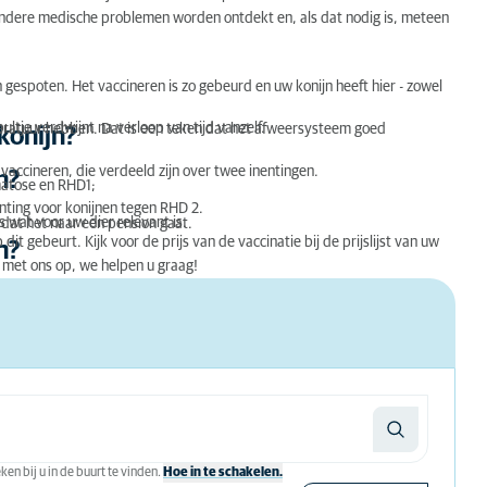
andere medische problemen worden ontdekt en, als dat nodig is, meteen
gespoten. Het vaccineren is zo gebeurd en uw konijn heeft hier - zowel
ultje verdwijnt na verloop van tijd vanzelf.
eratuur hebben. Dat is een teken dat het afweersysteem goed
konijn?
 vaccineren, die verdeeld zijn over twee inentingen.
n?
matose en RHD1;
enting voor konijnen tegen RHD 2.
s wat voor uw dier relevant is.
f dat het naar een pension gaat.
it gebeurt. Kijk voor de prijs van de vaccinatie bij de prijslijst van uw
n?
 met ons op, we helpen u graag!
en bij u in de buurt te vinden.
Hoe in te schakelen.