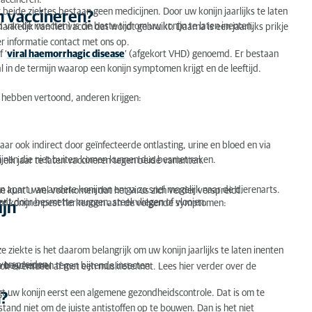
vaccineren.
beide ziektes bestaan geen medicijnen. Door uw konijn jaarlijks te laten
 vaccineren?
 van de insecten) is de beste tijd om uw konijn te laten inenten.
hankelijk van het vaccin dat wordt gebruikt. Daarna is een jaarlijks prikje
 informatie contact met ons op.
 ‘
viral haemorrhagic disease
’ (afgekort VHD) genoemd. Er bestaan
l in de termijn waarop een konijn symptomen krijgt en de leeftijd.
hebben vertoond, anderen krijgen:
ar ook indirect door geïnfecteerde ontlasting, urine en bloed en via
ijnen die niet buiten komen kunnen dus besmet raken.
 elk jaar te laten vaccineren tegen beide varianten.
apart van andere konijnen en ga zo snel mogelijk naar de dierenarts.
e kunt u wel voorkomen dat het virus zich verder verspreidt.
ordt door besmette muggen, steekvliegen of vlooien.
kunt konijnenpest herkennen aan de volgende symptomen:
jn
iekte is het daarom belangrijk om uw konijn jaarlijks te laten inenten
verspreiden.
te beschermen tegen bijtende insecten.
ok eventueel af met een muskietennet. Lees hier verder over de
ijgt uw konijn eerst een algemene gezondheidscontrole. Dat is om te
n?
tand niet om de juiste antistoffen op te bouwen. Dan is het niet