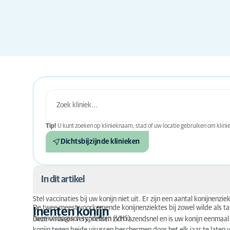
Tip!
U kunt zoeken op klinieknaam, stad of uw locatie gebruiken om kliniek
Dichtsbijzijnde klinieken
In dit artikel
Stel vaccinaties bij uw konijn niet uit. Er zijn een aantal konijnen
De twee meest voorkomende konijnenziektes bij zowel wilde als ta
Inenten konijn
Inenten konijn
haemorrhagisch syndroom (VHS).
Deze virussen verspreiden zich razendsnel en is uw konijn eenmaal 
Waarom en wanneer moet u uw konijn vaccineren