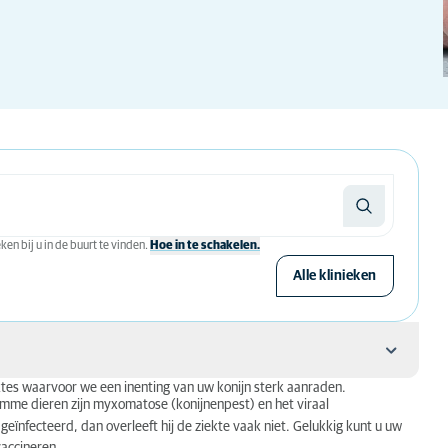
en bij u in de buurt te vinden.
Hoe in te schakelen.
Alle klinieken
ziektes waarvoor we een inenting van uw konijn sterk aanraden.
mme dieren zijn myxomatose (konijnenpest) en het viraal
geïnfecteerd, dan overleeft hij de ziekte vaak niet. Gelukkig kunt u uw
?