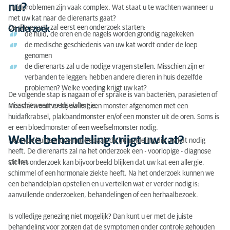
nu?
Huidproblemen zijn vaak complex. Wat staat u te wachten wanneer u
met uw kat naar de dierenarts gaat?
De dierenarts zal eerst een onderzoek starten:
Onderzoek
de huid, de oren en de nagels worden grondig nagekeken
de medische geschiedenis van uw kat wordt onder de loep
genomen
de dierenarts zal u de nodige vragen stellen. Misschien zijn er
verbanden te leggen: hebben andere dieren in huis dezelfde
problemen? Welke voeding krijgt uw kat?
De volgende stap is nagaan of er sprake is van bacteriën, parasieten of
misschien een voedselallergie.
Meestal wordt er bij uw kat een monster afgenomen met een
huidafkrabsel, plakbandmonster en/of een monster uit de oren. Soms is
er een bloedmonster of een weefselmonster nodig.
Welke behandeling krijgt uw kat?
Het type huidaandoening bepaalt de behandeling die uw kat nodig
heeft. De dierenarts zal na het onderzoek een - voorlopige - diagnose
stellen.
Uit het onderzoek kan bijvoorbeeld blijken dat uw kat een allergie,
schimmel of een hormonale ziekte heeft. Na het onderzoek kunnen we
een behandelplan opstellen en u vertellen wat er verder nodig is:
aanvullende onderzoeken, behandelingen of een herhaalbezoek.
Is volledige genezing niet mogelijk? Dan kunt u er met de juiste
behandeling voor zorgen dat de symptomen onder controle gehouden