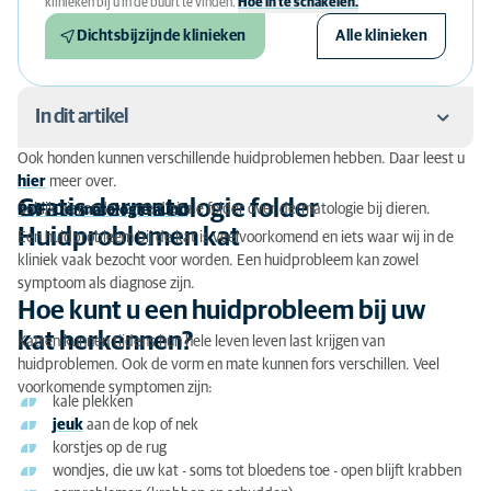
klinieken bij u in de buurt te vinden.
Hoe in te schakelen.
Dichtsbijzijnde klinieken
Alle klinieken
In dit artikel
Ook honden kunnen verschillende huidproblemen hebben. Daar leest u
Gratis dermatologie folder
hier
meer over.
Gratis dermatologie folder
Bekijk hieronder onze digitale folder over dermatologie bij dieren.
PDF: Dermatologie hund
Huidproblemen kat
Huidproblemen kat
Een huidprobleem bij de kat is veelvoorkomend en iets waar wij in de
kliniek vaak bezocht voor worden. Een huidprobleem kan zowel
Hoe kunt u een huidprobleem bij uw kat herkennen?
symptoom als diagnose zijn.
Hoe kunt u een huidprobleem bij uw
Mogelijke oorzaken huidproblemen kat
kat herkennen?
Katten kunnen tijdens hun hele leven leven last krijgen van
Uw kat heeft een huidprobleem: wat nu?
huidproblemen. Ook de vorm en mate kunnen fors verschillen. Veel
voorkomende symptomen zijn:
Welke behandeling krijgt uw kat?
kale plekken
jeuk
aan de kop of nek
Oorproblemen en een mogelijke operatie
korstjes op de rug
wondjes, die uw kat - soms tot bloedens toe - open blijft krabben
Kosten behandeling huidproblemen kat