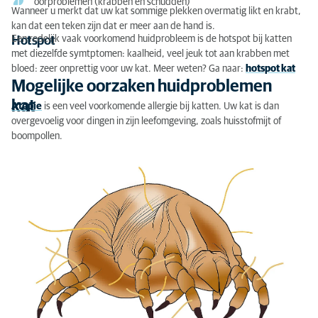
oorproblemen (krabben en schudden)
Wanneer u merkt dat uw kat sommige plekken overmatig likt en krabt,
kan dat een teken zijn dat er meer aan de hand is.
Een redelijk vaak voorkomend huidprobleem is de hotspot bij katten
Hotspot
met diezelfde symtptomen: kaalheid, veel jeuk tot aan krabben met
bloed: zeer onprettig voor uw kat. Meer weten? Ga naar:
hotspot kat
Mogelijke oorzaken huidproblemen
kat
Atopie
is een veel voorkomende allergie bij katten. Uw kat is dan
overgevoelig voor dingen in zijn leefomgeving, zoals huisstofmijt of
boompollen.