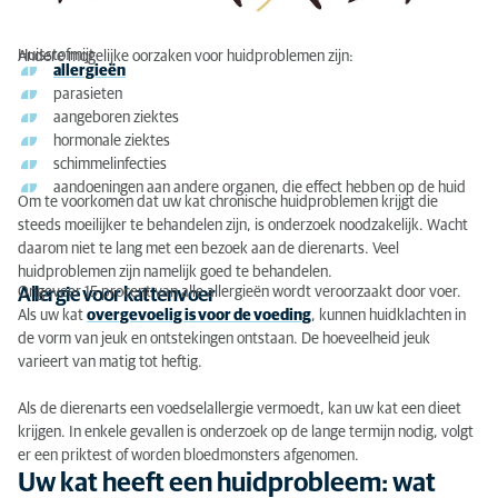
Huisstofmijt
Andere mogelijke oorzaken voor huidproblemen zijn:
allergieën
parasieten
aangeboren ziektes
hormonale ziektes
schimmelinfecties
aandoeningen aan andere organen, die effect hebben op de huid
Om te voorkomen dat uw kat chronische huidproblemen krijgt die
steeds moeilijker te behandelen zijn, is onderzoek noodzakelijk. Wacht
daarom niet te lang met een bezoek aan de dierenarts. Veel
huidproblemen zijn namelijk goed te behandelen.
Ongeveer 15 procent van alle allergieën wordt veroorzaakt door voer.
Allergie voor kattenvoer
Als uw kat
overgevoelig is voor de voeding
, kunnen huidklachten in
de vorm van jeuk en ontstekingen ontstaan. De hoeveelheid jeuk
varieert van matig tot heftig.
Als de dierenarts een voedselallergie vermoedt, kan uw kat een dieet
krijgen. In enkele gevallen is onderzoek op de lange termijn nodig, volgt
er een priktest of worden bloedmonsters afgenomen.
Uw kat heeft een huidprobleem: wat