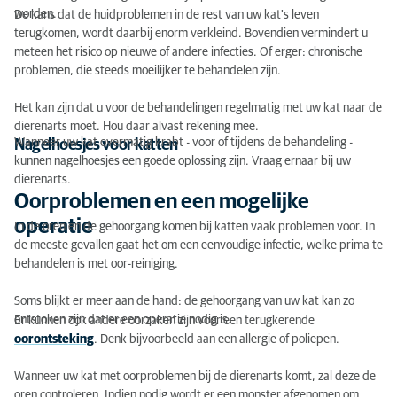
worden.
De kans dat de huidproblemen in de rest van uw kat's leven
terugkomen, wordt daarbij enorm verkleind. Bovendien vermindert u
meteen het risico op nieuwe of andere infecties. Of erger: chronische
problemen, die steeds moeilijker te behandelen zijn.
Het kan zijn dat u voor de behandelingen regelmatig met uw kat naar de
dierenarts moet. Hou daar alvast rekening mee.
Wanneer uw kat overmatig krabt - voor of tijdens de behandeling -
Nagelhoesjes voor katten
kunnen nagelhoesjes een goede oplossing zijn. Vraag ernaar bij uw
dierenarts.
Oorproblemen en een mogelijke
operatie
In de oren en de gehoorgang komen bij katten vaak problemen voor. In
de meeste gevallen gaat het om een eenvoudige infectie, welke prima te
behandelen is met oor-reiniging.
Soms blijkt er meer aan de hand: de gehoorgang van uw kat kan zo
ontstoken zijn dat er een operatie nodig is.
Er kunnen ook andere oorzaken zijn voor een terugkerende
oorontsteking
. Denk bijvoorbeeld aan een allergie of poliepen.
Wanneer uw kat met oorproblemen bij de dierenarts komt, zal deze de
oren controleren. Indien nodig wordt er een monster afgenomen om