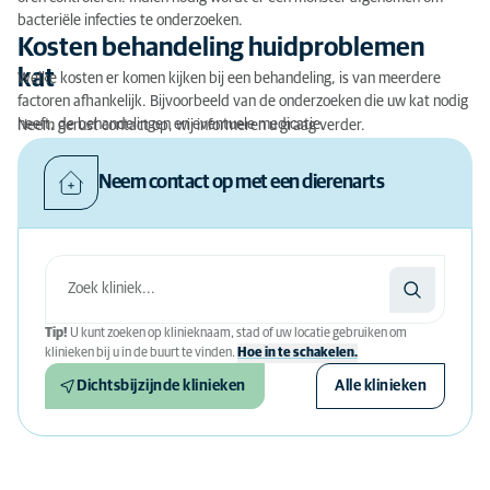
bacteriële infecties te onderzoeken.
Kosten behandeling huidproblemen
kat
Welke kosten er komen kijken bij een behandeling, is van meerdere
factoren afhankelijk. Bijvoorbeeld van de onderzoeken die uw kat nodig
heeft, de behandelingen en eventuele medicatie.
Neem gerust contact op, wij informeren u graag verder.
Neem contact op met een dierenarts
Tip!
U kunt zoeken op klinieknaam, stad of uw locatie gebruiken om
klinieken bij u in de buurt te vinden.
Hoe in te schakelen.
Dichtsbijzijnde klinieken
Alle klinieken