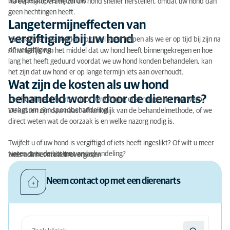
buikoperatie verwijderd is.
Na een kijkoperatie zal uw hond sneller herstellen, omdat uw hond dan
geen hechtingen heeft.
Langetermijneffecten van
vergiftiging bij uw hond
Vaak kunnen we honden nog heel goed helpen als we er op tijd bij zijn na
de vergiftiging.
Afhankelijk van het middel dat uw hond heeft binnengekregen en hoe
lang het heeft geduurd voordat we uw hond konden behandelen, kan
het zijn dat uw hond er op lange termijn iets aan overhoudt.
Wat zijn de kosten als uw hond
behandeld wordt door de dierenarts?
Een hond met klachten door vergiftiging of een ingeslikt voorwerp
vraagt om een spoedbehandeling.
De kosten zijn daarnaast afhankelijk van de behandelmethode, of we
direct weten wat de oorzaak is en welke nazorg nodig is.
Twijfelt u of uw hond is vergiftigd of iets heeft ingeslikt? Of wilt u meer
weten over de kosten van behandeling?
Neem dan contact met ons op.
Lees ook het artikel: overgeven
Neem contact op met een dierenarts