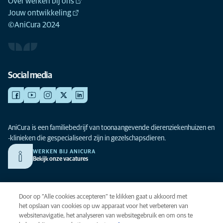
Over werken bij ons
Jouw ontwikkeling
©AniCura 2024
Social media
AniCura is een familiebedrijf van toonaangevende dierenziekenhuizen en
-klinieken die gespecialiseerd zijn in gezelschapsdieren.
WERKEN BIJ ANICURA
Bekijk onze vacatures
Privacy
Door op “Alle cookies accepteren” te klikken gaat u akkoord met
Algemene voorwaarden
het opslaan van cookies op uw apparaat voor het verbeteren van
websitenavigatie, het analyseren van websitegebruik en om ons te
Cookies