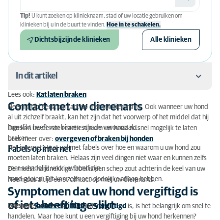
Tip!
U kunt zoeken op klinieknaam, stad of uw locatie gebruiken om
klinieken bij u in de buurt te vinden.
Hoe in te schakelen.
Dichtsbijzijnde klinieken
Alle klinieken
In dit artikel
Lees ook:
Kat laten braken
Contact met uw dierenarts
Contact met uw dierenarts
Neem altijd eerst contact op met uw dierenarts. Ook wanneer uw hond
al uit zichzelf braakt, kan het zijn dat het voorwerp of het middel dat hij
Symptomen dat uw hond vergiftigd is of iets heeft
ingeslikt heeft van binnen schade veroorzaakt.
Dan kan uw eerste reactie zijn om uw hond zo snel mogelijk te laten
ingeslikt
braken.
Lees meer over:
overgeven of braken bij honden
Het internet staat vol met fabels over hoe en waarom u uw hond zou
Fabels op internet
Vreemd voorwerp ingeslikt
moeten laten braken. Helaas zijn veel dingen niet waar en kunnen zelfs
zeer schadelijk voor uw hond zijn.
De meest hardnekkige fabel is een schep zout achterin de keel van uw
Wat als uw hond vergiftigd is?
hond gooien. Dit kan zelfs een dodelijke afloop hebben.
Neem dus altijd eerst contact op met uw dierenarts.
Symptomen dat uw hond vergiftigd is
Wat als uw hond een voorwerp ingeslikt heeft?
of iets heeft ingeslikt
Lees ook:
hond vergiftigd
Wanneer u denkt dat uw hond
vergiftigd
is, is het belangrijk om snel te
Vastgelopen voorwerp laten weghalen bij uw hond
handelen. Maar hoe kunt u een vergiftiging bij uw hond herkennen?