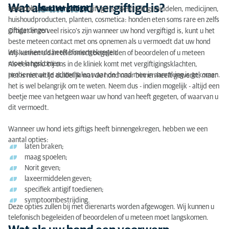
Wat als uw hond vergiftigd is?
Lees ook:
hond vergiftigd
Vermoed u dat uw hond vergiftigd is? Bestrijdingsmiddelen, medicijnen,
huishoudproducten, planten, cosmetica: honden eten soms rare en zelfs
giftige dingen.
Omdat er zo veel risico’s zijn wanneer uw hond vergiftigd is, kunt u het
beste meteen contact met ons opnemen als u vermoedt dat uw hond
iets verkeerds heeft binnengekregen.
Wij kunnen u dan telefonisch begeleiden of beoordelen of u meteen
moet langskomen.
Als een hond bij ons in de kliniek komt met vergiftigingsklachten,
proberen we te achterhalen waar de hond mee in aanraking is gekomen.
Het is niet altijd duidelijk wat de hond naar binnen heeft gewerkt, maar
het is wel belangrijk om te weten. Neem dus - indien mogelijk - altijd een
beetje mee van hetgeen waar uw hond van heeft gegeten, of waarvan u
dit vermoedt.
Wanneer uw hond iets giftigs heeft binnengekregen, hebben we een
aantal opties:
laten braken;
maag spoelen;
Norit geven;
laxeermiddelen geven;
specifiek antigif toedienen;
symptoombestrijding.
Deze opties zullen bij met dierenarts worden afgewogen. Wij kunnen u
telefonisch begeleiden of beoordelen of u meteen moet langskomen.