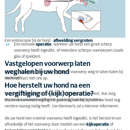
Een endoscopie bij de hond -
afbeelding vergroten
Een normale
operatie
, wanneer uw hond een groot scherp
voorwerp heeft ingeslikt, of meerdere scherpe voorwerpen (zoals
glas of spelden).
Vastgelopen voorwerp laten
weghalen bij uw hond
Heeft u hulp nodig om een vastgelopen voorwerp weg te laten halen bij
uw hond?
Neem contact met ons op.
Hoe herstelt uw hond na een
vergiftiging of (kijk)operatie?
Voor u en uw hond is het een stressvolle situatie geweest, dus zorg
ervoor dat uw hond voldoende rust krijgt om bij te komen.
Wanneer uw hond vergiftigd is geweest, kan het zijn dat uw hond nog
verdere nazorg nodig heeft. Uw dierenarts zal u hierover informeren.
Als uw hond een vreemd voorwerp heeft ingeslikt, is het herstel ervan
afhankelijk of het voorwerp door middel van een
kijkoperatie
of