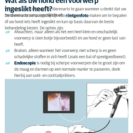
Wat als uw hond een voorwerp
ingeslikt heeft?
Wij raden u aan om naar de dierenarts te gaan wanneer u denkt dat uw
hond een voorwerp ingeslikt heeft.
De dierenarts zal waarschijnlijk een
röntgenfoto
maken om te bepalen
óf uw hond iets heeft ingeslikt en kan op basis daarvan de beste
behandeling kiezen. De opties zijn:
Afwachten, maar alleen als het een heel klein en onschadelijk
voorwerp is (een botje bijvoorbeeld) en uw hond er geen last van
heeft.
Braken, alleen wanneer het voorwerp niet scherp is en geen
schadelijke stoffen in zich heeft (zoals een bal of speelgoedbeest).
Endoscopie
is nodig bij scherpe voorwerpen die te groot zijn om
de maag en darmen op een normale manier te passeren, denk
hierbij aan saté- en cocktailprikkers.