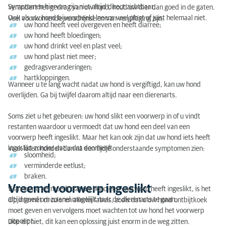
Symptomen hiervan zijn niet altijd direct zichtbaar.
Verandert het gedrag van uw hond, houd uw dier dan goed in de gaten.
Hoe herstelt uw hond na een vergiftiging of
Ook als uw hond bijvoorbeeld ineens veel plast of juist helemaal niet.
Veel voorkomende verschijnselen van vergiftiging zijn:
uw hond heeft veel overgeven en heeft diarree;
(kijk)operatie?
uw hond heeft bloedingen;
Langetermijneffecten van vergiftiging bij uw hond
uw hond drinkt veel en plast veel;
uw hond plast niet meer;
Wat zijn de kosten als uw hond behandeld wordt
gedragsveranderingen;
door de dierenarts?
hartkloppingen.
Wanneer u te lang wacht nadat uw hond is vergiftigd, kan uw hond
overlijden. Ga bij twijfel daarom altijd naar een dierenarts.
Soms ziet u het gebeuren: uw hond slikt een voorwerp in of u vindt
restanten waardoor u vermoedt dat uw hond een deel van een
voorwerp heeft ingeslikt. Maar het kan ook zijn dat uw hond iets heeft
ingeslikt zonder dat u dat doorheeft.
Vaak laten honden dan na een tijdje onderstaande symptomen zien:
sloomheid;
verminderde eetlust;
braken.
Vreemd voorwerp ingeslikt
Wanneer u vermoedt dat uw hond een voorwerp heeft ingeslikt, is het
altijd goed om zo snel mogelijk naar de dierenarts te gaan.
Op internet circuleren allerlei fabels, zoals dat u uw hond ontbijtkoek
moet geven en vervolgens moet wachten tot uw hond het voorwerp
uitpoept.
Doe dit niet, dit kan een oplossing juist enorm in de weg zitten.