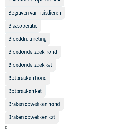
Baarmoederoperatie kat
Farmacologie
Begraven van huisdieren
Fysiotherapie
Gedrag
Blaasoperatie
Infectiepreventie
Bloeddrukmeting
Interne geneeskunde
Bloedonderzoek hond
Laboratoriumdiagnostiek
Bloedonderzoek kat
Maag-darm-lever
Neurologie
Botbreuken hond
Oogheelkunde
Botbreuken kat
Orthopedie
Braken opwekken hond
Pijnmanagement
Preventieve geneeskunde
Braken opwekken kat
Senior
C