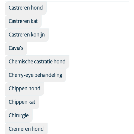
Spoedzorg
Castreren hond
Tandheelkunde
Castreren kat
Urologie
Castreren konijn
Voeding
Cavia's
Voortplanting
Chemische castratie hond
Cherry-eye behandeling
Chippen hond
Chippen kat
Chirurgie
Cremeren hond