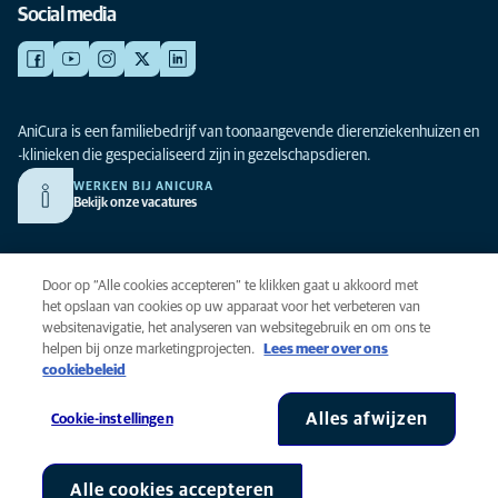
Social media
AniCura is een familiebedrijf van toonaangevende dierenziekenhuizen en
-klinieken die gespecialiseerd zijn in gezelschapsdieren.
WERKEN BIJ ANICURA
Bekijk onze vacatures
Privacy
Door op “Alle cookies accepteren” te klikken gaat u akkoord met
Algemene voorwaarden
het opslaan van cookies op uw apparaat voor het verbeteren van
websitenavigatie, het analyseren van websitegebruik en om ons te
Cookies
helpen bij onze marketingprojecten.
Lees meer over ons
Toegankelijkheid
cookiebeleid
Global Human Rights
AniCura is onderdeel van Mars, Inc © 2026
Alles afwijzen
Cookie-instellingen
Alle cookies accepteren
Cookie-instellingen