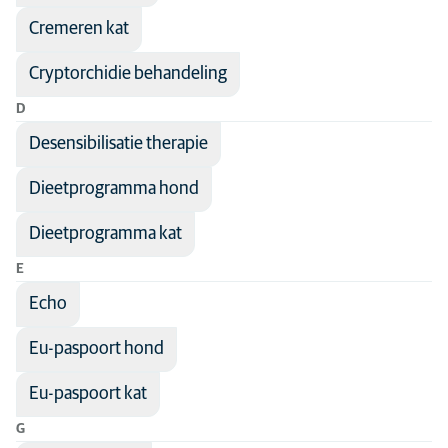
Cremeren kat
Cryptorchidie behandeling
D
Desensibilisatie therapie
Dieetprogramma hond
Dieetprogramma kat
E
Echo
Eu-paspoort hond
Eu-paspoort kat
G