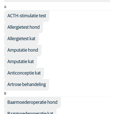
A
Sorteer op: Naam van de behandeling
ACTH-stimulatie test
Naam van de behandeling
Disciplines
Allergietest hond
Vakgebied
Ademhaling
Alle diersoorten
Anesthesie
Allergietest kat
Andere dieren
Antibiotica
Hond
Amputatie hond
Besmettelijke ziekten
Kat
Amputatie kat
Cardiologie
Seniorhond
Anticonceptie kat
Chirurgie
Seniorkat
Communicatie
Artrose behandeling
Dermatologie
B
Diagnostische beeldvorming
Baarmoederoperatie hond
Endocrinologie