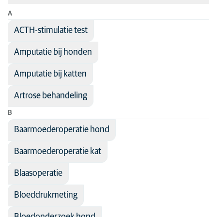
A
Sorteer op: Naam van de behandeling
ACTH-stimulatie test
Naam van de behandeling
Disciplines
Amputatie bij honden
Vakgebied
Ademhaling
Alle diersoorten
Anesthesie
Amputatie bij katten
Andere dieren
Antibiotica
Hond
Artrose behandeling
Besmettelijke ziekten
Kat
B
Cardiologie
Seniorhond
Baarmoederoperatie hond
Chirurgie
Seniorkat
Baarmoederoperatie kat
Communicatie
Blaasoperatie
Dermatologie
Diagnostische beeldvorming
Bloeddrukmeting
Endocrinologie