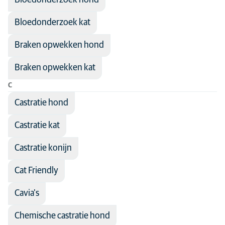
Bloedonderzoek hond
Farmacologie
Bloedonderzoek kat
Fysiotherapie
Gedrag
Braken opwekken hond
Infectiepreventie
Braken opwekken kat
Interne geneeskunde
C
Kattengeneeskunde
Castratie hond
Laboratoriumdiagnostiek
Castratie kat
Maag-darm-lever
Castratie konijn
Neurologie
Oogheelkunde
Cat Friendly
Orthopedie
Cavia's
Pijnmanagement
Chemische castratie hond
Preventieve geneeskunde