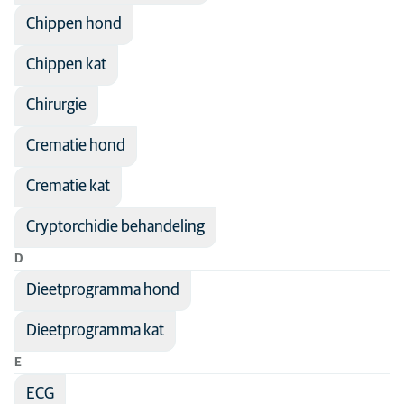
Senior
Chippen hond
Spoedzorg
Chippen kat
Tandheelkunde
Chirurgie
Urologie
Crematie hond
Voeding
Voortplanting
Crematie kat
Cryptorchidie behandeling
D
Dieetprogramma hond
Dieetprogramma kat
E
ECG