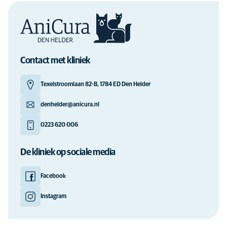
Contact met kliniek
Texelstroomlaan 82-B, 1784 ED Den Helder
denhelder@anicura.nl
0223 620 006
De kliniek op sociale media
Facebook
Instagram