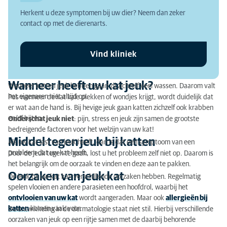
Herkent u deze symptomen bij uw dier? Neem dan zeker
Oorzaken van jeuk kat
contact op met de dierenarts.
Controle op huidparasieten
Vind kliniek
Contactallergie kat
Vlooienallergie kat
Wanneer heeft uw kat jeuk?
Wanneer katten jeuk hebben gaan zij zichzelf veel wassen. Daarom valt
het eigenaren niet altijd op.
Pas wanneer de kat kale plekken of wondjes krijgt, wordt duidelijk dat
Voedselallergie bij katten
er wat aan de hand is. Bij hevige jeuk gaan katten zichzelf ook krabben
en/of bijten.
Onderschat jeuk niet
: pijn, stress en jeuk zijn samen de grootste
Diagnose voedselallergie
bedreigende factoren voor het welzijn van uw kat!
Middel tegen jeuk bij katten
Atopie kat
Als uw kat last van jeuk heeft, dan is dat een symptoom van een
probleem dat uw kat heeft.
Door de jeuk tegen te gaan, lost u het probleem zelf niet op. Daarom is
Diagnose atopie kat
het belangrijk om de oorzaak te vinden en deze aan te pakken.
Oorzaken van jeuk kat
De jeuk bij uw kat kan verschillende oorzaken hebben. Regelmatig
Behandeling atopie
spelen vlooien en andere parasieten een hoofdrol, waarbij het
ontvlooien van uw kat
wordt aangeraden. Maar ook
allergieën bij
Jeuk bij katten verhelpen en verlichten
katten
komen vaak voor.
De ontwikkeling in de dermatologie staat niet stil. Hierbij verschillende
oorzaken van jeuk op een rijtje samen met de daarbij behorende