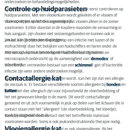
onderzoeken en behandelingsmogelijkheden.
Controle op huidparasieten
Tijdens een consult zal de dierenarts het dier vaak eerst controleren op
huidparasieten. Met een vlooienkam wordt gekeken of er vlooien of
vlooienpoepjes op het dier aanwezig zijn.
Vaak wordt ten onrechte aangenomen dat vlooien alleen in de zomer
voorkomen. Echter doordat in de koudere maanden de verwarming in
huis aangaat, zijn vlooien niet seizoensgebonden en kunnen ook in
januari zo'n 15 eitjes per dag leggen.
Uw kat kan gecontroleerd worden op een infectie met luizen of de
stofvachtmijt door het bekijken van huidschilfers en haren onder de
microscoop. Soms is het nodig een huidafkrabsel te maken.
Met een scherp instrument wordt huidmateriaal afgenomen en
microscopisch onderzocht op de aanwezigheid van '
demodex
' of
schurftmijt.
Wanneer het vermoeden bestaat van een
schimmel
- gist of bacteriële
infectie zijn weer andere onderzoeken mogelijk.
Contactallergie kat
Wanneer er geen parasiet gevonden wordt, kan het zijn dat een allergie
de oorzaak is. Er bestaan verschillende soorten allergieën bij
honden
en
katten
.
Zo kan het dier allergisch zijn voor bijvoorbeeld de vloerbedekking of
het net gewassen kleedje in de mand. Dit wordt contactallergie
genoemd en uit zich voornamelijk in jeuk op delen van het lichaam die in
contact staan met het "allergeen" (de vloerbedekking, het kleedje),
zoals bijvoorbeeld de buik.
Na deze diagnose moet contact met het betreffende materiaal
voorkomen worden. Soms is ook jeukonderdrukkende therapie nodig.
Vlooienallergie kat
Behalve een vlooieninfectie bestaat er ook vlooienallergie. Bij het