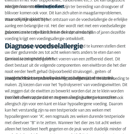
eiwitten in het voer (kippeneiwit, rundereiwit etc.). Dit kan uitgezocht
worden door een
eliminatiedieet
.
Allergiën voor stoffen die gebruikt zijn ter bereiding van droogvoer of
blikvoer komen ook voor. Dit kan zich uiten in maagdarmproblemen,
maar ook in jeukklachten.
Waarschijnlijk speelt bij het ontstaan van de voedselallergie de erfelijke
aanleg een belangrijke rol. Het dier wordt niet met een voedselallergie
geboren, maar ontwikkelt het in de loop van de tijd.
Daarom kan het zijn dat ook een dier dat al maanden of jaren dezelfde
voeding krijgt een voedingsallergie ontwikkelt.
Diagnose voedselallergie
Om de diagnose voedselallergie met zekerheid te kunnen stellen dient
uw dier gedurende zes tot acht weken niets anders te eten dan een
speciaal samengesteld dieet.
De meeste zekerheid geeft het voeren van een zelfbereid dieet. Dit
dieet bestaat uit de volgende componenten: een eiwitbron die het dier
nooit eerder heeft gehad (bijvoorbeeld struisvogel-, geiten- of
paardenvlees) en een koolhydraatbron (witte rijst of macaroni).
Vraag uw kliniek om advies over hoe zo'n dieet samen te stellen.
Voederfabrikanten proberen ook hypoallergene kant en klare voeding te
maken. Zij kiezen dan voor het 'hydrolyseren' van voedingseiwitten. Dit
wil zeggen dat de eiwitten zo bewerkt worden dat ze te klein worden
voor het afweerapparaat en zo geen allergie kunnen veroorzaken.
Een klein deel van de dieren met een voedingsallergie kan echter ook
allergisch zijn voor een kant en klaar hypoallergene voeding. Daarom
kan het verstandig zijn na een testperiode van zes weken met
hypoallergeen voer "A", een nogmaals zes weken durende testperiode
met dieetvoer "B" in te zetten. Wanneer het dier zes tot acht weken
alleen het testdieet heeft gegeten en de jeuk wordt duidelijk minder of