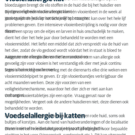
bloedzuigen brengt de vlo stoffen in de huid die bij het huisdier een
overgevoeligheidsreactie veroorzaken.
Bij dieren met een vlooienallergie kan één vlooienbeet in de week al
genoeg zijn om het dier continu jeuk te bezorgen.
Vaak treedt de jeuk op het achterlijf op, maar het kan over het hele lijf
problemen geven. Een intensieve vlooienbestrijding is nodig voor deze
dieren.
Naast een spray om de eitjes en larven in huis onschadelijk te maken,
dient het dier het hele jaar door behandeld te worden met een
vlooienmiddel. Het liefst een middel dat zich verspreidt via de huid van
het dier, zodat de vlo gedood wordt vóórdat het in staat is bloed te
zuigen en een allergische reactie te veroorzaken.
Aangezien de meeste dieren met een andere vorm van allergie ook
gevoelig zijn voor vlooien is het verstandig elk dier met jeuk continu
tegen vlooien te beschermen.
Soms is het nodig om in overleg met de dierenarts elke drie weken een
vlooienmiddelpipet te geven. Er zijn vlooienbandjes verkrijgbaar die
acht maanden werken. Deze zijn voorzien van een
veiligheidsmechanisme, waardoor het dier zich er niet aan kan
verhangen.
Ook anti-vlooientabletjes zijn een optie. Vraag gerust naar de
mogelijkheden. Vergeet ook de andere huisdieren niet; deze dienen ook
behandeld te worden.
Voedselallergie bij katten
Katten met een allergie hebben jeuk en vaak een rode huid, soms ook
bultjes of korstjes. Aan de hand van huidveranderingen of de localisatie
ervan is niet af te leiden wat voor een soort allergie het is.
Dieren met een voedselallergie zijn bijna altijd allergisch voor bepaalde