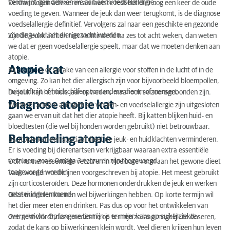
verdwijnt dan denken we aan een voedselallergie.
Dermatologen adviseren als laatste test het dier nog een keer de oude
voeding te geven. Wanneer de jeuk dan weer terugkomt, is de diagnose
voedselallergie definitief. Vervolgens zal naar een geschikte en gezonde
voeding voor het dier gezocht worden.
Zijn de jeukklachten niet verminderd na zes tot acht weken, dan weten
we dat er geen voedselallergie speelt, maar dat we moeten denken aan
atopie.
Atopie kat
Bij
atopie
is er sprake van een allergie voor stoffen in de lucht of in de
omgeving. Zo kan het dier allergisch zijn voor bijvoorbeeld bloempollen,
huisstofmijt of huidschilfers van andere dieren of mensen.
De jeuk kan het hele jaar optreden, maar ook seizoensgebonden zijn.
Diagnose atopie kat
Wanneer andere allergiën als vlooien- en voedselallergie zijn uitgesloten
gaan we ervan uit dat het dier atopie heeft. Bij katten blijken huid- en
bloedtesten (die wel bij honden worden gebruikt) niet betrouwbaar.
Behandeling atopie
Bij atopie kan een speciaal dieet de jeuk- en huidklachten verminderen.
Er is voeding bij dierenartsen verkrijgbaar waaraan extra essentiële
vetzuren, zoals Omega 3 vetzuren zijn toegevoegd.
Ook kunnen essentiële vetzuren in vloeibare vorm aan het gewone dieet
toegevoegd worden.
Vaak worden medicijnen voorgeschreven bij atopie. Het meest gebruikt
zijn corticosteroïden. Deze hormonen onderdrukken de jeuk en werken
ontstekingsremmend.
Deze middelen kunnen wel bijwerkingen hebben. Op korte termijn wil
het dier meer eten en drinken. Pas dus op voor het ontwikkelen van
overgewicht. Op langere termijn is er meer kans op suikerziekte.
Getracht wordt deze medicatie op termijn zo laag mogelijk te doseren,
zodat de kans op bijwerkingen klein wordt. Veel dieren krijgen hun leven