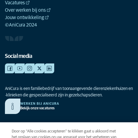
Vacatures
Over werken bij ons
Jouw ontwikkeling
©AniCura 2024
Social media
AniCura is een familiebedrijf van toonaangevende dierenziekenhuizen en
-klinieken die gespecialiseerd zijn in gezelschapsdieren.
WERKEN BIJ ANICURA
Bekijk onze vacatures
Privacy
Door op “Alle cookies accepteren” te klikken gaat u akkoord met
Algemene voorwaarden
het opslaan van cookies op uw apparaat voor het verbeteren van