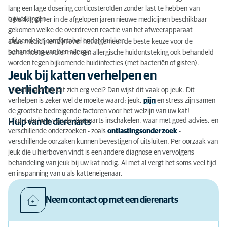
lang een lage dosering corticosteroïden zonder last te hebben van
bijwerkingen.
Gelukkig zijn er in de afgelopen jaren nieuwe medicijnen beschikbaar
gekomen welke de overdreven reactie van het afweerapparaat
afdoende en comfortabel onderdrukken.
Deze medicijnen zijn over het algemeen de beste keuze voor de
behandeling van een allergie.
Soms moet een dier met een allergische huidontsteking ook behandeld
worden tegen bijkomende huidinfecties (met bacteriën of gisten).
Jeuk bij katten verhelpen en
verlichten
Likt of krabt uw kat zich erg veel? Dan wijst dit vaak op jeuk. Dit
verhelpen is zeker wel de moeite waard: jeuk,
pijn
en stress zijn samen
de grootste bedreigende factoren voor het welzijn van uw kat!
U kunt de hulp van de dierenarts inschakelen, waar met goed advies, en
Hulp van de dierenarts
verschillende onderzoeken - zoals
ontlastingsonderzoek
-
verschillende oorzaken kunnen bevestigen of uitsluiten. Per oorzaak van
jeuk die u hierboven vindt is een andere diagnose en vervolgens
behandeling van jeuk bij uw kat nodig. Al met al vergt het soms veel tijd
en inspanning van u als katteneigenaar.
Neem contact op met een dierenarts