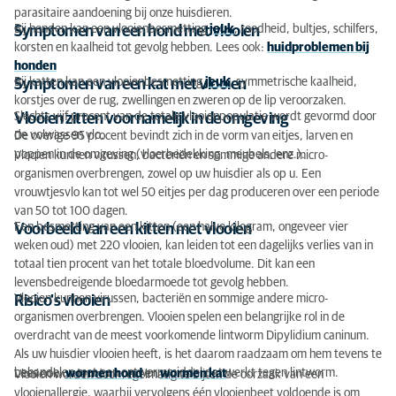
parasitaire aandoening bij onze huisdieren.
Bij honden kan een vlooienbesmetting
jeuk
, roodheid, bultjes, schilfers,
Symptomen van een hond met vlooien
korsten en kaalheid tot gevolg hebben. Lees ook:
huidproblemen bij
honden
Bij katten kan een vlooienbesmetting
jeuk
, symmetrische kaalheid,
Symptomen van een kat met vlooien
korstjes over de rug, zwellingen en zweren op de lip veroorzaken.
Slechts vijf procent van de totale vlooienpopulatie wordt gevormd door
Vlooien zitten voornamelijk in de omgeving
de volwassen vlo.
De overige 95 procent bevindt zich in de vorm van eitjes, larven en
poppen in de omgeving (vloerbedekking, meubels, enz.).
Vlooien kunnen virussen, bacteriën en sommige andere micro-
organismen overbrengen, zowel op uw huisdier als op u. Een
vrouwtjesvlo kan tot wel 50 eitjes per dag produceren over een periode
van 50 tot 100 dagen.
Een besmetting van een kitten (een halve kilogram, ongeveer vier
Voorbeeld van een kitten met vlooien
weken oud) met 220 vlooien, kan leiden tot een dagelijks verlies van in
totaal tien procent van het totale bloedvolume. Dit kan een
levensbedreigende bloedarmoede tot gevolg hebben.
Vlooien kunnen virussen, bacteriën en sommige andere micro-
Risico's vlooien
organismen overbrengen. Vlooien spelen een belangrijke rol in de
overdracht van de meest voorkomende lintworm Dipylidium caninum.
Als uw huisdier vlooien heeft, is het daarom raadzaam om hem tevens te
behandelen met een ontwormmiddel dat werkt tegen lintworm.
Lees ook:
wormen hond
en
wormen kat
Vlooien worden door regelmatig te bijten de oorzaak van een
vlooienallergie, waarbij vervolgens één vlooienbeet voldoende is om