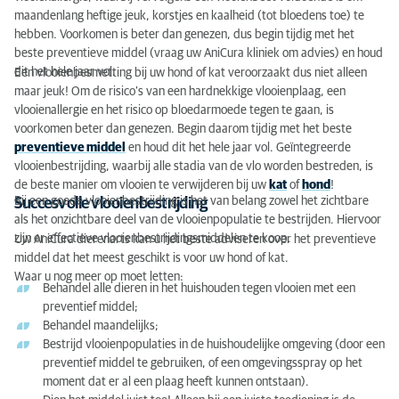
maandenlang heftige jeuk, korstjes en kaalheid (tot bloedens toe) te
hebben. Voorkomen is beter dan genezen, dus begin tijdig met het
beste preventieve middel (vraag uw AniCura kliniek om advies) en houd
dit het hele jaar vol.
Een vlooienbesmetting bij uw hond of kat veroorzaakt dus niet alleen
maar jeuk! Om de risico’s van een hardnekkige vlooienplaag, een
vlooienallergie en het risico op bloedarmoede tegen te gaan, is
voorkomen beter dan genezen. Begin daarom tijdig met het beste
preventieve middel
en houd dit het hele jaar vol. Geïntegreerde
vlooienbestrijding, waarbij alle stadia van de vlo worden bestreden, is
de beste manier om vlooien te verwijderen bij uw
kat
of
hond
!
Bij een goede vlooienbestrijding is het van belang zowel het zichtbare
Succesvolle vlooienbestrijding
als het onzichtbare deel van de vlooienpopulatie te bestrijden. Hiervoor
zijn er effectieve vlooienbestrijdingsmiddelen te koop.
Uw AniCura dierenarts kan u het beste adviseren over het preventieve
middel dat het meest geschikt is voor uw hond of kat.
Waar u nog meer op moet letten:
Behandel alle dieren in het huishouden tegen vlooien met een
preventief middel;
Behandel maandelijks;
Bestrijd vlooienpopulaties in de huishoudelijke omgeving (door een
preventief middel te gebruiken, of een omgevingsspray op het
moment dat er al een plaag heeft kunnen ontstaan).