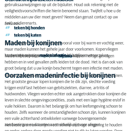
gebruiksaanwijzingen op uit de bijsluiter. Houd ook rekening met de
veiligheidsvoorschriften die hierin benoemd staan. Twijfelt u hoe u de
middelen aan uw dier moet geven? Neem dan gerust contact op uw
AniCura dierenarts.
Lees ook:
teken bij honden
teken bij katen
Maden bij konijnen
Besmettingen met maden komen vooral voor bij warm en vochtig weer,
maar maden kunnen het gehele jaar door voorkomen. Kopervliegen
kunnen een ernstige
madeninfectie
bij konijnen veroorzaken.
Maden bij konijnen: mogelijk levensgevaarlijk
Madeninfecties en ziektes zoals
Myiasis
kunnen heftige gevolgen
hebben en in veel gevallen zelfs leiden tot de dood. Het is dan ook van
groot belang dat u uw konijn beschermt tegen een infectie met maden.
Oorzaken madeninfectie bij konijnen
Vliegen veroorzaken de bedreiging van een madeninfectie bij konijnen.
Het grootste gevaar lopen konijnen die te dik zijn, slechte voeding
krijgen en/of last hebben van gebitsziekten, diarree, artritis of
huidwonden. Vliegen worden echter ook aangetrokken door konijnen die
leven in slechte omgevingscondities, zoals met een lage hygiëne en/of in
vuile hokken. Daarom is het belangrijk om hun leefomgeving schoon te
houden. Zelfs wanneer de omstandigheden schoon zijn, kunnen konijnen
een vuile achterhand ontwikkelen vanwege bovengenoemde
aandoeningen en daarmee aantrekkelijk zijn voor vliegen.
Het beste is om uw konijn in een schone en droge omgeving te houden