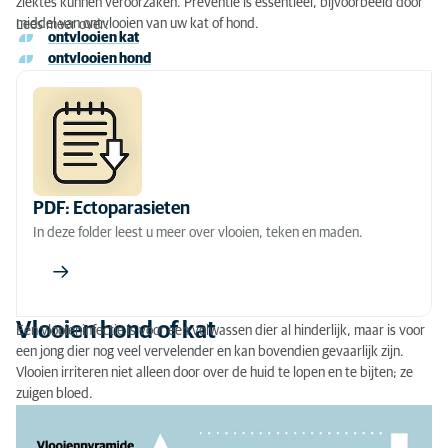
ziektes kunnen veroorzaken. Preventie is essentieel, bijvoorbeeld door
middel van ontvlooien van uw kat of hond.
Lees meer over:
Vlooien hond of kat
ontvlooien kat
ontvlooien hond
Teken hond of kat
Maden bij konijnen
Oorzaken madeninfectie bij konijnen
PDF: Ectoparasieten
In deze folder leest u meer over vlooien, teken en maden.
Vlooien hond of kat
Een vlooieninfectie is voor een volwassen dier al hinderlijk, maar is voor
een jong dier nog veel vervelender en kan bovendien gevaarlijk zijn.
Vlooien irriteren niet alleen door over de huid te lopen en te bijten; ze
zuigen bloed.