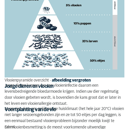
Vlooienpyramide overzicht -
afbeelding vergroten
Jonge dieren kunnen van een vlooieninfectie daarom een
Jonge dieren en vlooien
levensbedreigende bloedarmoede krijgen. Indien uw dier regelmatig
door vlooien gebeten wordt, is bovendien de kans groot dat er later in
het leven een vlooienallergie ontstaat.
Aangezien door ons gelijkmatige huisklimaat (het hele jaar 20°C) vlooien
Voortplanting van de vlo
niet langer seizoensgebonden zijn en ze tot 50 eitjes per dag leggen, is
een eenmaal bestaand vlooienprobleem bijzonder moeilijk kwijt te
raken.
Een vlooienbesmetting is de meest voorkomende uitwendige