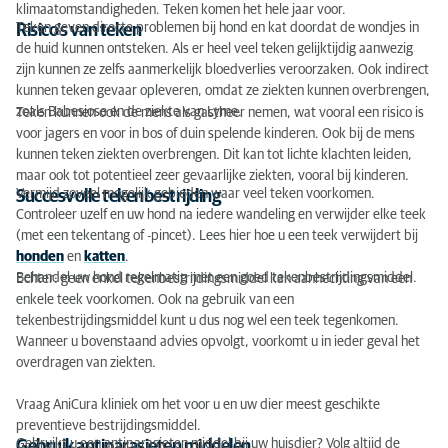
klimaatomstandigheden. Teken komen het hele jaar voor.
Teken geven directe problemen bij hond en kat doordat de wondjes in
Risico’s van teken
de huid kunnen ontsteken. Als er heel veel teken gelijktijdig aanwezig
zijn kunnen ze zelfs aanmerkelijk bloedverlies veroorzaken. Ook indirect
kunnen teken gevaar opleveren, omdat ze ziekten kunnen overbrengen,
zoals Babesiose en de ziekte van Lyme.
Teken kunnen ook de mens als gastheer nemen, wat vooral een risico is
voor jagers en voor in bos of duin spelende kinderen. Ook bij de mens
kunnen teken ziekten overbrengen. Dit kan tot lichte klachten leiden,
maar ook tot potentieel zeer gevaarlijke ziekten, vooral bij kinderen.
Vermijd zoveel mogelijk gebieden waar veel teken voorkomen.
Succesvolle tekenbestrijding
Controleer uzelf en uw hond na iedere wandeling en verwijder elke teek
(met een tekentang of -pincet). Lees hier hoe u een teek verwijdert bij
honden
en
katten
.
Behandel uw hond regelmatig met een goed tekenbestrijdingsmiddel.
Echter: geen enkel tekenbestrijdingsmiddel kan aanhechting van een
enkele teek voorkomen. Ook na gebruik van een
tekenbestrijdingsmiddel kunt u dus nog wel een teek tegenkomen.
Wanneer u bovenstaand advies opvolgt, voorkomt u in ieder geval het
overdragen van ziekten.
Vraag AniCura kliniek om het voor u en uw dier meest geschikte
preventieve bestrijdingsmiddel.
Gebruikt u een antiparasieten middel bij uw huisdier? Volg altijd de
Gebruik antiparasieten middelen