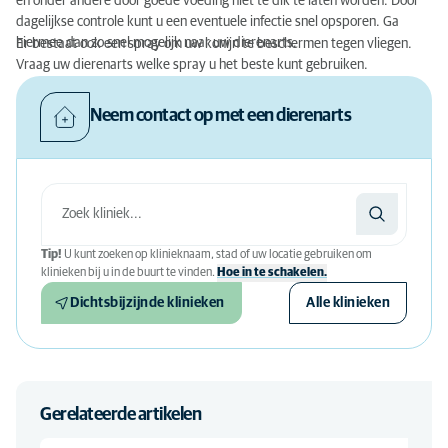
en onder andere door goede voeding niet te dik te laten worden. Door
dagelijkse controle kunt u een eventuele infectie snel opsporen. Ga
hiermee dan zo snel mogelijk naar uw dierenarts.
Er bestaat ook een spray om uw konijn te beschermen tegen vliegen.
Vraag uw dierenarts welke spray u het beste kunt gebruiken.
Neem contact op met een dierenarts
Tip!
U kunt zoeken op klinieknaam, stad of uw locatie gebruiken om
klinieken bij u in de buurt te vinden.
Hoe in te schakelen.
Dichtsbijzijnde klinieken
Alle klinieken
Gerelateerde artikelen