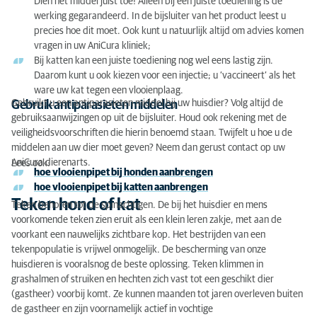
Dien het middel juist toe! Alleen bij een juiste toediening is de
werking gegarandeerd. In de bijsluiter van het product leest u
precies hoe dit moet. Ook kunt u natuurlijk altijd om advies komen
vragen in uw AniCura kliniek;
Bij katten kan een juiste toediening nog wel eens lastig zijn.
Daarom kunt u ook kiezen voor een injectie; u ‘vaccineert’ als het
ware uw kat tegen een vlooienplaag.
Gebruikt u een antiparasieten middel bij uw huisdier? Volg altijd de
Gebruik antiparasieten middelen
gebruiksaanwijzingen op uit de bijsluiter. Houd ook rekening met de
veiligheidsvoorschriften die hierin benoemd staan. Twijfelt u hoe u de
middelen aan uw dier moet geven? Neem dan gerust contact op uw
AniCura dierenarts.
Lees ook:
hoe vlooienpipet bij honden aanbrengen
hoe vlooienpipet bij katten aanbrengen
Teken hond of kat
Teken behoren tot de spinachtigen. De bij het huisdier en mens
voorkomende teken zien eruit als een klein leren zakje, met aan de
voorkant een nauwelijks zichtbare kop. Het bestrijden van een
tekenpopulatie is vrijwel onmogelijk. De bescherming van onze
huisdieren is vooralsnog de beste oplossing. Teken klimmen in
grashalmen of struiken en hechten zich vast tot een geschikt dier
(gastheer) voorbij komt. Ze kunnen maanden tot jaren overleven buiten
de gastheer en zijn voornamelijk actief in vochtige