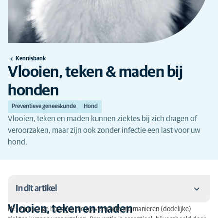
Kennisbank
Vlooien, teken & maden bij
honden
Preventieve geneeskunde
Hond
Vlooien, teken en maden kunnen ziektes bij zich dragen of
veroorzaken, maar zijn ook zonder infectie een last voor uw
hond.
In dit artikel
Vlooien, teken en maden
Het zijn lastige beestjes die op verschillende manieren (dodelijke)
Vlooien, teken en maden