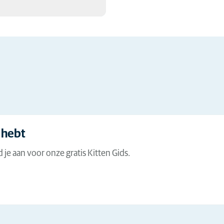
Lees meer
 beste adviezen en feiten
leiden met uw harige nieuwe
 hebt
 je aan voor onze gratis Kitten Gids.