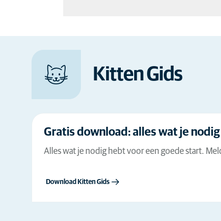
jouw leefstijl- en omgeving.
Lees meer
In deze gids hebben we met onze dierenartsen onze
verzameld over hoe u een veilig en fijn leven kunt 
familielid.
Kitten Gids
Lees meer
Gratis download: alles wat je nodig
Alles wat je nodig hebt voor een goede start. Meld
Download Kitten Gids