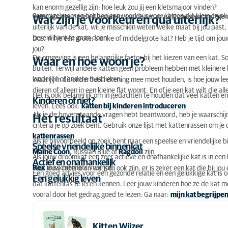
kan enorm gezellig zijn; hoe leuk zou jij een kletsmajoor vinden?
Sommige mensen hebben een voorkeur voor katten die klein en pluiz
Weer andere mensen genieten van de verzorgingssessies, anderen v
Wat zijn je voorkeuren qua uiterlijk?
uiterlijk van de kat, wil je misschien weten welke maat bij jou past
bereid bent te gaan doen.
Dus, wil je een grote, slanke of middelgrote kat? Heb je tijd om j
jou?
De omgeving is een belangrijke factor bij het kiezen van een kat.
Waar en hoe woon je?
buiten. Terwijl andere katten geen probleem hebben met kleinere hu
kinderen of andere huisdieren.
Waar jij in dit onderdeel rekening mee moet houden, is hoe jouw le
dieren of alleen in een kleine flat woont. En of je een kat wilt die a
Het is ook belangrijk om in gedachten te houden dat veel katten 
Kinderen of niet?
leven. Lees ook:
katten bij kinderen introduceren
Als je de bovenstaande vragen hebt beantwoord, heb je waarschijnl
Het resultaat
criteria je op zoek bent. Gebruik onze lijst met kattenrassen om j
kattenrassen
Als je bijvoorbeeld op zoek bent naar een speelse en vriendelijke
Speelse vriendelijke binnenkat
Maine Coon
, Russian Blue of
Ragdoll
zijn.
Als jouw droomkat een zeer actieve en onafhankelijke kat is in een
Actief en onafhankelijk
Rex
misschien iets voor jou.
Wat jouw criteria en wensen ook zijn, er is zeker een kat die bij jou 
Een goed advies voor een gezonde relatie en een gelukkige kat is
Een gelukkig leven
dat kattenras te leren kennen. Leer jouw kinderen hoe ze de kat m
vooral door het gedrag goed te lezen. Ga naar:
mijn kat begrijpe
Kitten Wijzer