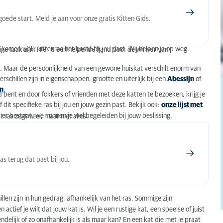
oede start. Meld je aan voor onze gratis Kitten Gids.
komen welk kittenras het beste bij jou past. Wij helpen je op weg.
ige taak zijn. Hier is een helpende hand door de wirwar van
. Maar de persoonlijkheid van een gewone huiskat verschilt enorm van
verschillen zijn in eigenschappen, grootte en uiterlijk bij een
Abessijn
of
n
.
d bent en door fokkers of vrienden met deze katten te bezoeken, krijg je
 dit specifieke ras bij jou en jouw gezin past. Bekijk ook:
onze lijst met
er bestaat, we kunnen je wel begeleiden bij jouw beslissing.
 ras zegt veel, maar niet alles.
s terug dat past bij jou.
llen zijn in hun gedrag, afhankelijk van het ras. Sommige zijn
actief je wilt dat jouw kat is. Wil je een rustige kat, een speelse of juist
ndelijk of zo onafhankelijk is als maar kan? En een kat die met je praat