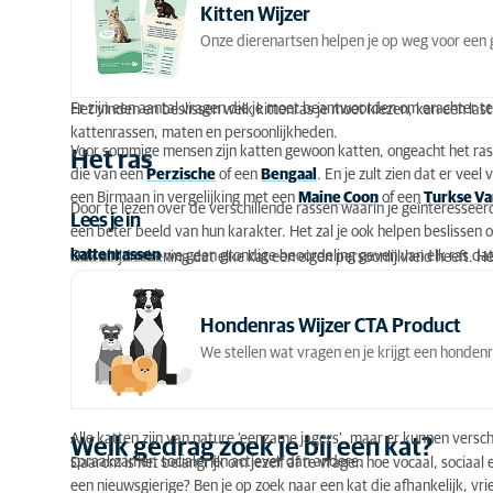
Kitten Wijzer
Wat zijn je voorkeuren qua uiterlijk?
Onze dierenartsen helpen je op weg voor een g
Waar en hoe woon je?
Er zijn een aantal vragen die je moet beantwoorden om erachter te 
Het vinden en beslissen welk kittenras je moet kiezen, kan een last
Het resultaat
kattenrassen, maten en persoonlijkheden.
Voor sommige mensen zijn katten gewoon katten, ongeacht het ras
Het ras
die van een
Perzische
of een
Bengaal
. En je zult zien dat er veel 
een Birmaan in vergelijking met een
Maine Coon
of een
Turkse Va
Door te lezen over de verschillende rassen waarin je geïnteresseer
Lees je in
een beter beeld van hun karakter. Het zal je ook helpen beslissen of
kattenrassen
Ook al kunnen we geen grondige beoordeling geven van elk ras dat 
Hou altijd rekening dat elke kat een eigen persoonlijkheid heeft. Het
Hondenras Wijzer CTA Product
We stellen wat vragen en je krijgt een hondenra
Alle katten zijn van nature ‘eenzame jagers’, maar er kunnen verschi
Welk gedrag zoek je bij een kat?
spraakzamer, socialer en actiever dan andere.
Daarom is het belangrijk om jezelf af te vragen hoe vocaal, sociaal en 
een nieuwsgierige? Ben je op zoek naar een kat die afhankelijk, vrie