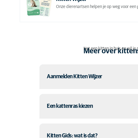
Onze dierenartsen helpen je op weg voor een g
Net een kitten in huis en wil j
Meer over kitten
Aanmelden Kitten Wijzer
Krijg na inschrijving onze Kitten Gids cadeau! Speci
Een kattenras kiezen
samengesteld door onze dierenartsen.
Lees meer
Welk kattenras past bij jou? Een gewone huiskat of
Kitten Gids: wat is dat?
helpen je de juiste vragen te stellen bij het kiezen v