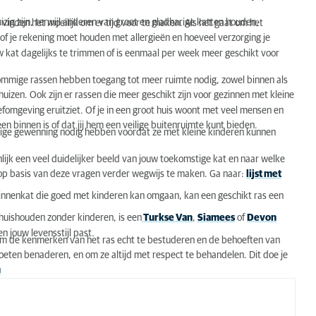
ig zijn, terwijl anderen van groot en gladharige katten houden.
inden het moeilijk om er tijd voor te maken. Als het gaat om het
, of je rekening moet houden met allergieën en hoeveel verzorging je
ouw kat dagelijks te trimmen of is eenmaal per week meer geschikt voor
 Sommige rassen hebben toegang tot meer ruimte nodig, zowel binnen als
izen. Ook zijn er rassen die meer geschikt zijn voor gezinnen met kleine
efomgeving eruitziet. Of je in een groot huis woont met veel mensen en
lleen binnen is of dat jij hem een veilige buitenruimte kunt bieden.
enige gewenning nodig hebben voordat ze met kleine kinderen kunnen
ijk een veel duidelijker beeld van jouw toekomstige kat en naar welke
e op basis van deze vragen verder wegwijs te maken. Ga naar:
lijst met
 binnenkat die goed met kinderen kan omgaan, kan een geschikt ras een
 huishouden zonder kinderen, is een
Turkse Van
,
Siamees
of
Devon
en jouw levensstijl past.
 om de kenmerken van het ras echt te bestuderen en de behoeften van
oeten benaderen, en om ze altijd met respect te behandelen. Dit doe je
n