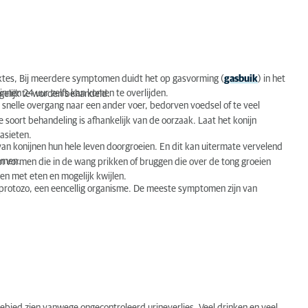
ktes, Bij meerdere symptomen duidt het op gasvorming (
gasbuik
) in het
innen 24 uur zelfs kan komen te overlijden.
gelijk te worden behandeld.
snelle overgang naar een ander voer, bedorven voedsel of te veel
e soort behandeling is afhankelijk van de oorzaak. Laat het konijn
asieten.
an konijnen hun hele leven doorgroeien. En dit kan uitermate vervelend
lemen.
n vormen die in de wang prikken of bruggen die over de tong groeien
pen met eten en mogelijk kwijlen.
n protozo, een eencellig organisme. De meeste symptomen zijn van