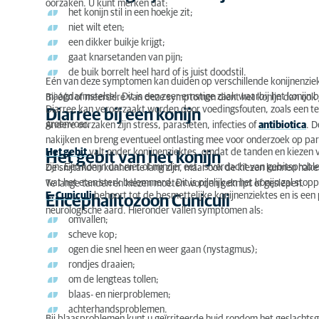
oorzaken. U kunt merken dat:
het konijn stil in een hoekje zit;
niet wilt eten;
een dikker buikje krijgt;
gaat knarsetanden van pijn;
de buik borrelt heel hard of is juist doodstil.
Eén van deze symptomen kan duiden op verschillende konijnenzie
maagdarmstelsel. Dit is een zeer ernstige zaak waarbij het konijn b
Bij één of meerdere van deze symptomen dient het konijn dan ook 
Diarree kan veroorzaakt worden door voedingsfouten, zoals een te 
Diarree bij een konijn
groenvoer.
Andere oorzaken zijn stress, parasieten, infecties of
antibiotica
. D
nakijken en breng eventueel ontlasting mee voor onderzoek op par
Het gebit
valt onder konijnenziektes, omdat de tanden en kiezen v
Het gebit van het konijn
zijn. Een konijn dat niet of minder eet, is verdacht van gebitsprob
De snijtanden kunnen te lang zijn, maar ook de kiezen kunnen hake
wat het eten sterk belemmerd. Dit is pijnlijk en het konijn zal stop
Te lange tanden en kiezen moeten worden geknipt of geslepen.
E. Cuniculi
behoort tot de besmettelijke konijnenziektes en is ee
Encephalitozoon Cuniculi
neurologische aard. Hieronder vallen symptomen als:
omvallen;
scheve kop;
ogen die snel heen en weer gaan (nystagmus);
rondjes draaien;
om de lengteas tollen;
blaas- en nierproblemen;
achterhandsproblemen.