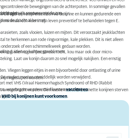
ebied zien vanwege ongecontroleerd urineverlies. Veel drinken en veel
gecontroleerde bewegingen van de achterpoten. In sommige gevallen
lacht plots als sneeuw voor de zon.
problemen.
an drager zijn zonder er ziek van te zijn.
an. De sporen verspreiden zich via de urine en kunnen gedurende een
dens de dracht al besmet.
jn minimaal één keer in zijn leven preventief te behandelen tegen E.
asieten, zoals vlooien, luizen en mijten. Dit veroorzaakt jeukklachten
l te herkennen aan rode ringvormige, kale plekken. Dit is niet alleen
ch onderzoek of een schimmelkweek gedaan worden.
mhaling duiden op luchtwegproblemen.
king, sterke geurtjes, stress, tocht, kou maar ook door micro-
t.
teking. Laat uw konijn daarom zo snel mogelijk nakijken. Een ernstig
 Vliegen leggen eitjes in een bijvoorbeeld door ontlasting of urine
op! De maden moeten onmiddellijk worden verwijderd.
konijn ingeslapen worden.
kort met VHS (Viraal Haemorrhagisch Syndroom) of RHD (Rabbit
virus, waartegen we preventief kunnen
vaccineren
.
irect overgebracht worden. De meeste met VHD-besmette konijnen sterven
u
VHD bij konijnen kunt voorkomen
.
s op.