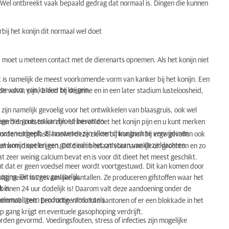
. Wel ontbreekt vaak bepaald gedrag dat normaal is. Dingen die kunnen
rbij het konijn dit normaal wel doet
n, moet u meteen contact met de dierenarts opnemen. Als het konijn niet
t is namelijk de meest voorkomende vorm van kanker bij het konijn. Een
eze vorm van kanker te krijgen.
 vulva, pijn, bloed bij de urine en in een later stadium lusteloosheid,
zijn namelijk gevoelig voor het ontwikkelen van blaasgruis, ook wel
ege het gruis en kan bloed bevatten.
eerd en ontstoken zijn. Urineren doet het konijn pijn en u kunt merken
aasstenen heeft. Blaasstenen zijn alleen chirurgisch te verwijderen.
en uitgeplast, hoewel deze ziekte bij konijnen bij erge gevallen ook
 konijn spelen een grote rol in het ontstaan van deze klachten.
marm dieet krijgen. Dit dieet bestaat voornamelijk uit groenten en zo
t zeer weinig calcium bevat en is voor dit dieet het meest geschikt.
kent dat er geen voedsel meer wordt voortgestuwd. Dit kan komen door
ging. Dit is zeer gevaarlijk.
itgroeien tot gevaarlijke aantallen. Ze produceren gifstoffen waar het
 is.
 binnen 24 uur dodelijk is! Daarom valt deze aandoening onder de
helemaal geen productie van keutels.
immobiliteit. Een röntgenfoto kan aantonen of er een blokkade in het
p gang krijgt en eventuele gasophoping verdrijft.
en gevormd. Voedingsfouten, stress of infecties zijn mogelijke