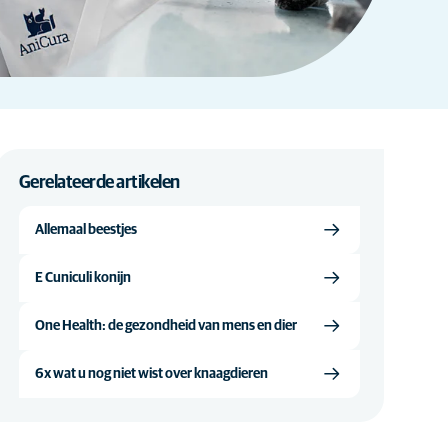
Gerelateerde artikelen
Allemaal beestjes
E Cuniculi konijn
One Health: de gezondheid van mens en dier
6x wat u nog niet wist over knaagdieren