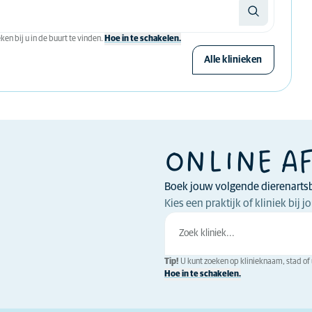
en bij u in de buurt te vinden.
Hoe in te schakelen.
Alle klinieken
ONLINE A
Boek jouw volgende dierenarts
Kies een praktijk of kliniek bij
Tip!
U kunt zoeken op klinieknaam, stad of u
Hoe in te schakelen.