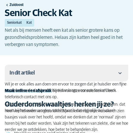
Zuidoost
Senior Check Kat
Seniorkat
Kat
Net als bij mensen heeft een kat als senior grotere kans op
gezondheidsproblemen. Helaas zijn katten heel goed in het
verbergen van symptomen.
In dit artikel
Wil je er ook alles aan doen om ervoor te zorgen dat je huisdier een fijne
Ouderdomskwaaltjes: herken jij ze?
en pijnloze oude dag heeft? Kom dan langs voor een Senior Check.
Maak online een afspraak
bij één van onze consulenten of neem
telefonisch contact met ons op.
Waarom is een Senior Check belangrijk?
Ouderdomskwaaltjes: herken jij ze?
Grijze haren, wat minder actief, moeilijker opstaan en minder eten: dat
hoort bij het ouder worden, toch? Maar is dat eigenlijk wel waar?
Heel veel tekenen van gezondheidsproblemen bij onze huisdieren zien
Wat kun je verwachten tijdens de uitgebreide Senior
baasjes vaak over het hoofd, omdat we denken dat ze ‘normaal’ zijn en
Check?
horen bij het ouder worden. Vaak zijn het tekenen van ziekte, die we hoe
eerder we ze ontdekken, hoe beter te behandelen zijn.