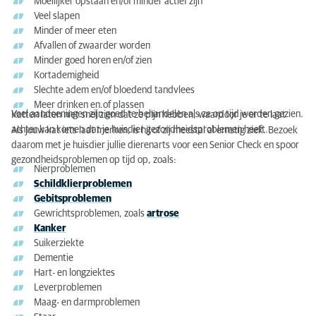
Moeilijker opstaan en/of minder actief zijn
Veel slapen
Minder of meer eten
Afvallen of zwaarder worden
Minder goed horen en/of zien
Kortademigheid
Slechte adem en/of bloedend tandvlees
Meer drinken en.of plassen
Veel aandoeningen zijn goed te behandelen als ze op tijd worden gezien.
Katten laten niet snel zien dat ze pijn hebben, waardoor je er te laat
achter kan komen dat je huisdier gezondheidsproblemen heeft.
Als jouw kat iets laat merken, is hij of zij meestal al ernstig ziek. Bezoek
daarom met je huisdier jullie dierenarts voor een Senior Check en spoor
gezondheidsproblemen op tijd op, zoals:
Nierproblemen
Schildklierproblemen
Gebitsproblemen
Gewrichtsproblemen, zoals
artrose
Kanker
Suikerziekte
Dementie
Hart- en longziektes
Leverproblemen
Maag- en darmproblemen