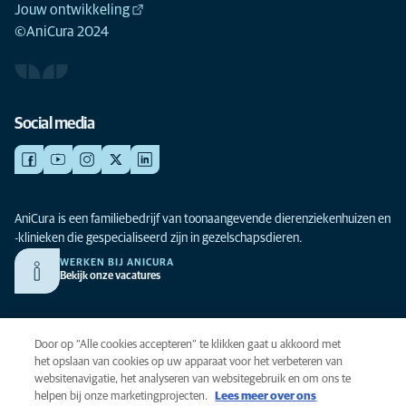
Jouw ontwikkeling
©AniCura 2024
Social media
AniCura is een familiebedrijf van toonaangevende dierenziekenhuizen en
-klinieken die gespecialiseerd zijn in gezelschapsdieren.
WERKEN BIJ ANICURA
Bekijk onze vacatures
Privacy
Door op “Alle cookies accepteren” te klikken gaat u akkoord met
Algemene voorwaarden
het opslaan van cookies op uw apparaat voor het verbeteren van
websitenavigatie, het analyseren van websitegebruik en om ons te
Cookies
helpen bij onze marketingprojecten.
Lees meer over ons
Toegankelijkheid