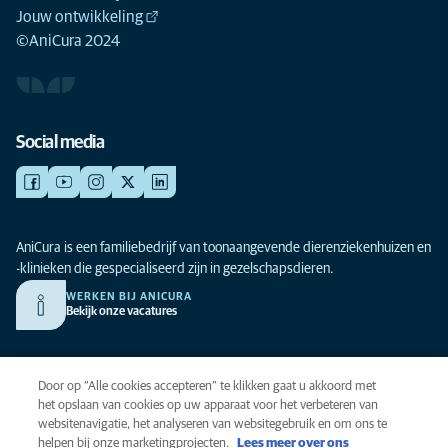
Jouw ontwikkeling
©AniCura 2024
Social media
AniCura is een familiebedrijf van toonaangevende dierenziekenhuizen en
-klinieken die gespecialiseerd zijn in gezelschapsdieren.
WERKEN BIJ ANICURA
Bekijk onze vacatures
Privacy
Door op “Alle cookies accepteren” te klikken gaat u akkoord met
Algemene voorwaarden
het opslaan van cookies op uw apparaat voor het verbeteren van
websitenavigatie, het analyseren van websitegebruik en om ons te
Cookies
helpen bij onze marketingprojecten.
Lees meer over ons