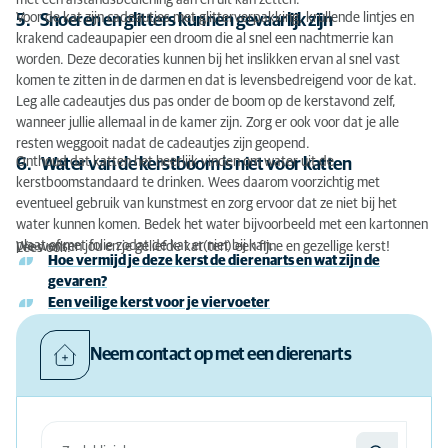
met een afstandsbediening aan en uit kan zetten.
Voor de kat zijn cadeautjes met glitterverpakking, krullende lintjes en
5. Snoeren en glitters kunnen gevaarlijk zijn
krakend cadeaupapier een droom die al snel een nachtmerrie kan
worden. Deze decoraties kunnen bij het inslikken ervan al snel vast
komen te zitten in de darmen en dat is levensbedreigend voor de kat.
Leg alle cadeautjes dus pas onder de boom op de kerstavond zelf,
wanneer jullie allemaal in de kamer zijn. Zorg er ook voor dat je alle
resten weggooit nadat de cadeautjes zijn geopend.
Onthoud dat katten het heerlijk vinden om water uit de
6. Water van de kerstboom is niet voor katten
kerstboomstandaard te drinken. Wees daarom voorzichtig met
eventueel gebruik van kunstmest en zorg ervoor dat ze niet bij het
water kunnen komen. Bedek het water bijvoorbeeld met een kartonnen
plaat of met folie zodat de kat er niet bij kan.
We wensen jou en je geliefde kat(ten) een fijne en gezellige kerst!
Lees ook:
Hoe vermijd je deze kerst de dierenarts en wat zijn de
gevaren?
Een veilige kerst voor je viervoeter
Neem contact op met een dierenarts