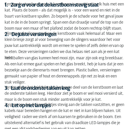
Een goede standaard voor je kerstboom is essentieel in elk huis met een
1. Zorg ervoor dat de kerstboom stevig staat
kat. Plaats de boom – als dat mogelijk is – voor een wand en niet in de
buurt van kostbare spullen. Zo beperk je de schade voor het geval jouw
kat in de in de boom springt. Span een dun draadje vanaf de top van de
boom naar een muur of het plafond zodat de boom rechtop blijft staan.
Glinsterende slingers maken de kerstboom vaak helemaal af. Maar een
2. De juiste versieringen
klein briesje zorgt al voor beweging van de slingers waardoor het voor
jouw kat aantrekkelijk wordt om ermee te spelen of zelfs delen ervan op
te eten. Deze versieringen raden we dus helaas niet aan als je een kat
hebt.
Kerstballen van glas kunnen heel mooi zijn, maar zijn ook erg breekbaar.
Als een kat ermee gaat spelen en het glas breekt, heb je kans dat je een
bezoekje aan de dierenarts moet brengen. Plastic ballen, versieringen
gemaakt van papier of hout en dennenappels zijn net zo leuk en een
stuk veiliger.
Versier alleen het middelste en bovenste deel van de kerstboom en laat
3. Laat de onderste takken leeg
de onderste takken leeg. Hierdoor ziet je boom er wel mooi versierd uit,
maar is de boom een stuk minder aantrekkelijk voor je kat.
Zorg ervoor dat de kerstlichtjes stevig aan de takken vastzitten, er geen
4. Let op met lampjes
kabels naar beneden hangen en de kat er niet in kan blijven haken. Uit
veiligheid raden we sterk af om kaarsen te gebruiken in de boom. Een
uitstekend alternatief is het gebruik van draadloze LED-lampjes die je