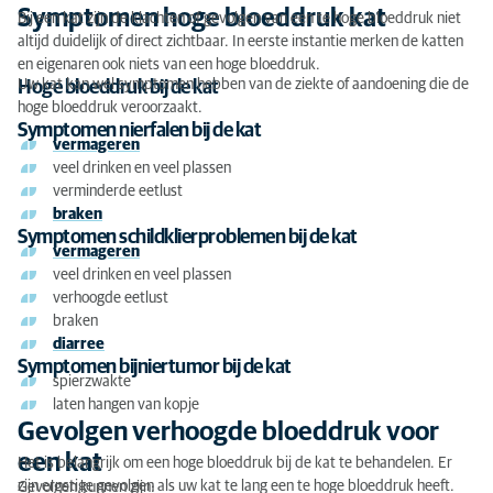
Twijfels of vragen?
Symptomen hoge bloeddruk kat
Bij een kat zijn de klachten of gevolgen van een te hoge bloeddruk niet
altijd duidelijk of direct zichtbaar. In eerste instantie merken de katten
en eigenaren ook niets van een hoge bloeddruk.
Uw kat kan wel symptomen hebben van de ziekte of aandoening die de
Hoge bloeddruk bij de kat
hoge bloeddruk veroorzaakt.
Symptomen nierfalen bij de kat
vermageren
veel drinken en veel plassen
verminderde eetlust
braken
Symptomen schildklierproblemen bij de kat
vermageren
veel drinken en veel plassen
verhoogde eetlust
braken
diarree
Symptomen bijniertumor bij de kat
spierzwakte
laten hangen van kopje
Gevolgen verhoogde bloeddruk voor
een kat
Het is belangrijk om een hoge bloeddruk bij de kat te behandelen. Er
zijn ernstige gevolgen als uw kat te lang een te hoge bloeddruk heeft.
Gevolgen kunnen zijn: