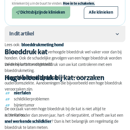
klinieken bij u in de buurt te vinden.
Hoe in te schakelen.
Dichtsbijzijnde klinieken
Alle klinieken
In dit artikel
Lees ook:
bloeddrukmeting hond
Bloeddruk kat
Bloeddruk kat
Bij katten komt een sterk verhoogde bloeddruk wel vaker voor dan bij
honden. Ook de schadelijke gevolgen van een hoge bloeddruk worden
Hoge bloeddruk bij kat: oorzaken
vaker bij katten vastgesteld.
De dierenarts kan de bloeddruk van uw kat controleren met een
bloeddrukmeting.
Symptomen hoge bloeddruk kat
Hoge bloeddruk bij kat: oorzaken
De oorzaak van een hoge bloeddruk bij een kat is vaak een
Hoge bloeddruk bij de kat
ouderdomsziekte. Aandoeningen die bijvoorbeeld een hoge bloeddruk
Gevolgen verhoogde bloeddruk voor een kat
veroorzaken zijn:
nierfalen
Bloeddruk meten kat
schildklierproblemen
bijniertumor
Hoge bloeddruk bij uw kat: behandeling
De oorzaak van een hoge bloeddruk bij de kat is niet altijd te
achterhalen.
Is uw kat ouder dan zeven jaar, hart- of nierpatiënt, of heeft uw kat een
Kosten van een bloeddrukmeting bij de kat
snel werkende schildklier
? Dan is het belangrijk om regelmatig de
bloeddruk te laten meten.