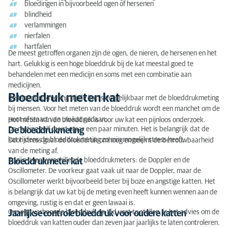
bloedingen in bijvoorbeeld ogen of hersenen
blindheid
verlammingen
nierfalen
hartfalen
De meest getroffen organen zijn de ogen, de nieren, de hersenen en het
hart.
Gelukkig is een hoge bloeddruk bij de kat meestal goed te
behandelen met een medicijn en soms met een combinatie aan
medicijnen.
Bloeddruk meten kat
De bloeddrukmeting bij de kat is vergelijkbaar met de bloeddrukmeting
bij mensen. Voor het meten van de bloeddruk wordt een manchet om de
poot of staart van uw kat gedaan.
Het meten van de bloeddruk is voor uw kat een pijnloos onderzoek.
De meting zelf duurt maar een paar minuten. Het is belangrijk dat de
De bloeddrukmeting
kat tijdens de bloeddrukmeting zo min mogelijk stress heeft.
Door stress gaat de bloeddruk omhoog en neemt de betrouwbaarheid
van de meting af.
Er zijn twee verschillende bloeddrukmeters: de Doppler en de
Bloeddrukmeter kat
Oscillometer. De voorkeur gaat vaak uit naar de Doppler, maar de
Oscillometer werkt bijvoorbeeld beter bij boze en angstige katten. Het
is belangrijk dat uw kat bij de meting even heeft kunnen wennen aan de
omgeving, rustig is en dat er geen lawaai is.
Om een verhoogde bloeddruk op tijd vast te stellen, is het advies om de
Jaarlijkse controle bloeddruk voor oudere katten
bloeddruk van katten ouder dan zeven jaar jaarlijks te laten controleren.