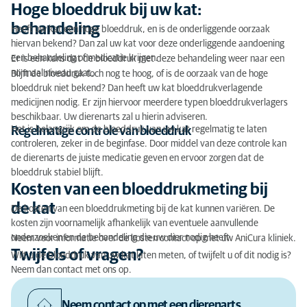
Hoge bloeddruk bij uw kat:
behandeling
Heeft uw kat een hoge bloeddruk, en is de onderliggende oorzaak
hiervan bekend? Dan zal uw kat voor deze onderliggende aandoening
een behandeling of medicatie krijgen.
Er is een kans dat de bloeddruk met deze behandeling weer naar een
normaal niveau gaat.
Blijft de bloeddruk toch nog te hoog, of is de oorzaak van de hoge
bloeddruk niet bekend? Dan heeft uw kat bloeddrukverlagende
medicijnen nodig. Er zijn hiervoor meerdere typen bloeddrukverlagers
beschikbaar. Uw dierenarts zal u hierin adviseren.
Het is belangrijk om de bloeddruk van uw kat regelmatig te laten
Regelmatige controle van bloeddruk
controleren, zeker in de beginfase. Door middel van deze controle kan
de dierenarts de juiste medicatie geven en ervoor zorgen dat de
bloeddruk stabiel blijft.
Kosten van een bloeddrukmeting bij
de kat
De kosten van een bloeddrukmeting bij de kat kunnen variëren. De
kosten zijn voornamelijk afhankelijk van eventuele aanvullende
onderzoeken en de behandeling die uw dier nodig heeft.
Neem voor informatie over de kosten contact op met uw AniCura kliniek.
Twijfels of vragen?
Wilt u de bloeddruk van uw kat laten meten, of twijfelt u of dit nodig is?
Neem dan contact met ons op.
Neem contact op met een dierenarts