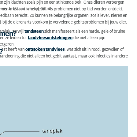
n zijn klachten zoals pijn en een stinkende bek. Onze dieren
verbergen
jdens de Maand van het Gebit.
emen ontstaan in het gebit. Als problemen niet op tijd worden ontdekt,
edbaan terecht. Zo kunnen ze belangrijke organen, zoals lever, nieren en
!
 bij de dierenarts voorkom je vervelende gebitsproblemen bij jouw dier.
rvlak, terwijl
tandsteen
zich manifesteert als een harde, gele of bruine
emen?
en ze leiden tot
tandvleesontstekingen
die niet alleen pijn
ergeren.
 last heeft van
ontstoken tandvlees
, wat zich uit in rood, gezwollen of
?
 aandoening die niet alleen het gebit aantast, maar ook infecties in andere