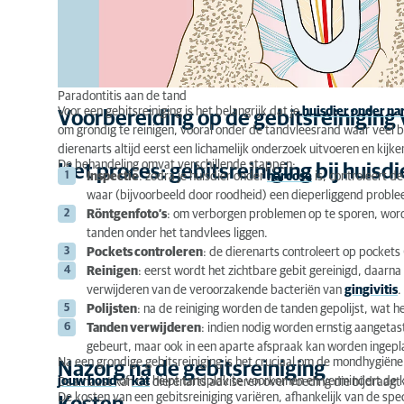
Paradontitis aan de tand
Voor een gebitsreiniging is het belangrijk dat je
huisdier onder na
Voorbereiding op de gebitsreiniging 
om grondig te reinigen, vooral onder de tandvleesrand waar veel b
dierenarts altijd eerst een lichamelijk onderzoek uitvoeren en kij
De behandeling omvat verschillende stappen:
Het proces: gebitsreiniging bij huisd
Inspectie
: zodra je huisdier onder
narcose
is, controleert d
waar (bijvoorbeeld door roodheid) een dieperliggend probl
Röntgenfoto’s
: om verborgen problemen op te sporen, wor
tanden onder het tandvlees liggen.
Pockets controleren
: de dierenarts controleert op pockets
Reinigen
: eerst wordt het zichtbare gebit gereinigd, daarna 
verwijderen van de veroorzakende bacteriën van
gingivitis
.
Polijsten
: na de reiniging worden de tanden gepolijst, wat 
Tanden verwijderen
: indien nodig worden ernstig aangetast
gebeurt, maar ook in een aparte afspraak kan worden ingepl
Na een grondige gebitsreiniging is het cruciaal om de mondhygiën
Nazorg na de gebitsreiniging
jouw hond
of
kat
helpt tandplak te voorkomen en vermindert de 
Daarnaast kan de dierenarts adviseren over voeding die bijdraagt
De kosten van een gebitsreiniging variëren, afhankelijk van de sp