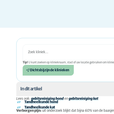
Tip!
U kunt zoeken op klinieknaam, stad of uw locatie gebruiken om kliniek
Dichtsbijzijnde klinieken
In dit artikel
Lees ook:
gebitsreiniging hond
en
gebitsreiniging kat
Tandheelkunde hond
Wat zijn de veelvoorkomende problemen?
Tandheelkunde kat
Verborgen pijn:
uit onderzoek blijkt dat bijna
60%
van de baasjes
Wanneer is een gebitsreiniging nodig?