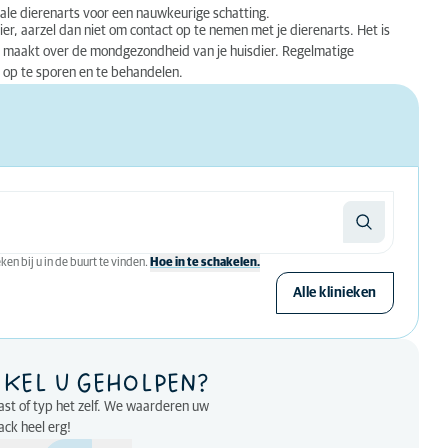
ale dierenarts voor een nauwkeurige schatting.
dier, aarzel dan niet om contact op te nemen met je dierenarts. Het is
gen maakt over de mondgezondheid van je huisdier. Regelmatige
g op te sporen en te behandelen.
en bij u in de buurt te vinden.
Hoe in te schakelen.
Alle klinieken
IKEL U GEHOLPEN?
past of typ het zelf. We waarderen uw
ck heel erg!