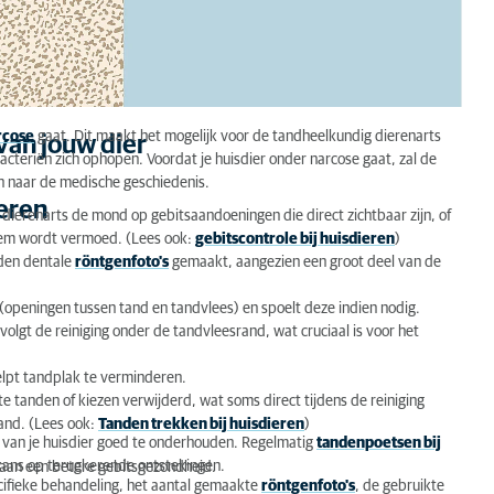
rcose
gaat. Dit maakt het mogelijk voor de tandheelkundig dierenarts
van jouw dier
acteriën zich ophopen. Voordat je huisdier onder narcose gaat, zal de
ken naar de medische geschiedenis.
ieren
e dierenarts de mond op gebitsaandoeningen die direct zichtbaar zijn, of
eem wordt vermoed. (Lees ook:
gebitscontrole bij huisdieren
)
den dentale
röntgenfoto's
gemaakt, aangezien een groot deel van de
 (openingen tussen tand en tandvlees) en spoelt deze indien nodig.
volgt de reiniging onder de tandvleesrand, wat cruciaal is voor het
helpt tandplak te verminderen.
e tanden of kiezen verwijderd, wat soms direct tijdens de reiniging
and. (Lees ook:
Tanden trekken bij huisdieren
)
e van je huisdier goed te onderhouden. Regelmatig
tandenpoetsen bij
kans op terugkerende ontstekingen.
 aan een betere gebitsgezondheid.
ecifieke behandeling, het aantal gemaakte
röntgenfoto's
, de gebruikte