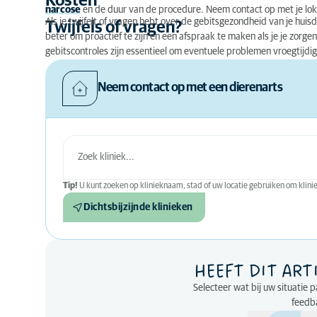
Kosten
narcose
en de duur van de procedure. Neem contact op met je lok
Als je twijfelt of vragen hebt over de gebitsgezondheid van je huis
Twijfels of vragen?
beter om proactief te zijn en een afspraak te maken als je je zor
gebitscontroles zijn essentieel om eventuele problemen vroegtijdi
Neem contact op met een dierenarts
Tip!
U kunt zoeken op klinieknaam, stad of uw locatie gebruiken om kliniek
Dichtsbijzijnde klinieken
HEEFT DIT ART
Selecteer wat bij uw situatie 
feedba