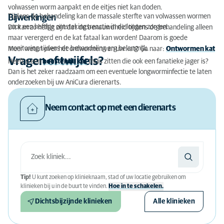
volwassen worm aanpakt en de eitjes niet kan doden.
Tijdens de behandeling kan de massale sterfte van volwassen wormen
Bijwerkingen
voor een heftige ontstekingsreactie in de longen zorgen.
Dit kan zo heftig zijn dat de benauwdheid tijdens de behandeling alleen
maar verergerd en de kat fataal kan worden! Daarom is goede
monitoring tijdens de behandeling erg belangrijk.
Meer weten over het ontwormen van uw kat? Ga naar:
Ontwormen kat
Vragen of twijfels?
Heeft u een
hoestende kat
thuis zitten die ook een fanatieke jager is?
Dan is het zeker raadzaam om een eventuele longworminfectie te laten
onderzoeken bij uw AniCura dierenarts.
Neem contact op met een dierenarts
Tip!
U kunt zoeken op klinieknaam, stad of uw locatie gebruiken om
klinieken bij u in de buurt te vinden.
Hoe in te schakelen.
Dichtsbijzijnde klinieken
Alle klinieken