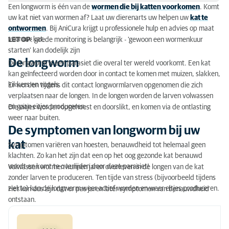
Een longworm is één van de
wormen die bij katten voorkomen
. Komt
De longworm
uw kat niet van wormen af? Laat uw dierenarts uw helpen uw
kat te
ontwormen
. Bij AniCura krijgt u professionele hulp en advies op maat
De symptomen van longworm bij uw kat
voor uw kat.
LET OP
: goede monitoring is belangrijk - 'gewoon een wormenkuur
starten' kan dodelijk zijn
Hoe wordt longworm onderzocht?
De longworm
De longworm is een parasiet die overal ter wereld voorkomt. Een kat
kan geïnfecteerd worden door in contact te komen met muizen, slakken,
De behandeling van longworm
kikkers en vogels.
Er worden tijdens dit contact longwormlarven opgenomen die zich
verplaatsen naar de longen. In de longen worden de larven volwassen
Vragen of twijfels?
en gaan eitjes produceren.
Die eitjes worden opgehoest en doorslikt, en komen via de ontlasting
weer naar buiten.
De symptomen van longworm bij uw
kat
Symptomen variëren van hoesten, benauwdheid tot helemaal geen
klachten. Zo kan het zijn dat een op het oog gezonde kat benauwd
wordt en komt te overlijden door deze parasiet!
Volwassen wormen kunnen jaren overleven in de longen van de kat
zonder larven te produceren. Ten tijde van stress (bijvoorbeeld tijdens
ziekte) kan de longworm weer actief worden en weer eitjes produceren.
Het kan dus zijn dat er pas jaren later symptomen van benauwdheid
ontstaan.