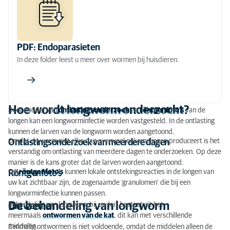
PDF: Endoparasieten
In deze folder leest u meer over wormen bij huisdieren.
Hoe wordt longworm onderzocht?
Door middel van
ontlastingsonderzoek
en
röntgenfoto’s
van de
longen kan een longworminfectie worden vastgesteld. In de ontlasting
kunnen de larven van de longworm worden aangetoond.
Omdat de worm niet elke dag evenveel nakomelingen produceert is het
Ontlastingsonderzoek van meerdere dagen
verstandig om ontlasting van meerdere dagen te onderzoeken. Op deze
manier is de kans groter dat de larven worden aangetoond.
Op
röntgenfoto’s
kunnen lokale ontstekingsreacties in de longen van
Röntgenfoto's
uw kat zichtbaar zijn, de zogenaamde ‘granulomen’ die bij een
longworminfectie kunnen passen.
De behandeling van longworm
Behandeling van longworm bij uw kat bestaat uit het
Ontwormen
meermaals
ontwormen van de kat
, dit kan met verschillende
middelen.
Eenmalig ontwormen is niet voldoende, omdat de middelen alleen de