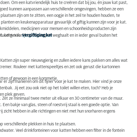
 doen. Om een katvriendelijk huis te creëren dat bij jou, én jouw kat past,
l goed kunnen aanpassen aan verschillende omgevingen, hebben ze een
plaatsen zijn om te zitten, een oogje in het zeil te houden houden, te
lanten en keukenapparatuur gevaarlijk of giftig kunnen zijn voor je kat.
aakmiddelen, medicijnen voor mensen en schoonheidsproducten zijn
at. Lees ook:
vergiftiging kat
ntueel gevaarlijke voorwerpen weghaalt en in ieder geval buiten het
 Katten zijn
super nieuwsgierig
en zullen iedere kans pakken om alles wat
remer. Rouleer met kattenspeeltjes en zet ook gerust die kartonnen
katten of gewoon in een kommetje.
er zijn manieren om dit fijner voor je kat te maken. Hier vind je onze
tenbak. Jij eet zou ook niet op het toilet willen eten, toch? Heb je
gen plek geven.
. Zet ze minimaal twee meter uit elkaar en 30 centimeter van de muur.
. Een bakje van glas, steen of roestvrij staal is een goede optie. Van
ij zicht hebben in alle richtingen en niet met hun snorharen ergens
verschillende plekken in huis te plaatsen.
ndwater. Veel drinkfonteinen voor katten hebben een
filter in de fontein