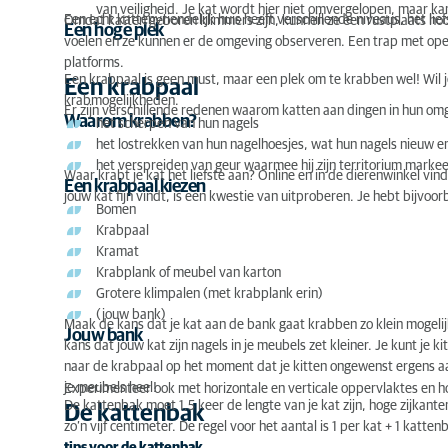
van veiligheid. Je kat wordt hier niet omvergelopen, maar kan
Een echt kattenvriendelijk huis heeft verschillende niveaus, het lief
Omdat katten geboren klimmers zijn, kunnen ze een rustplaats hoog
Een hoge plek
voelen en ze kunnen er de omgeving observeren. Een trap met open
platforms.
Een krabpaal is geen must, maar een plek om te krabben wel! Wil j
Een krabpaal
krabmogelijkheden.
Er zijn verschillende redenen waarom katten aan dingen in hun om
Waarom krabben?
het scherpen van hun nagels
het lostrekken van hun nagelhoesjes, wat hun nagels nieuw 
het verspreiden van geur waarmee hij zijn territorium markee
Waar krabt je kat het liefste aan? Online en in de dierenwinkel vind
Een krabpaal kiezen
jouw kat fijn vindt, is een kwestie van uitproberen. Je hebt bijvoor
Bomen
Krabpaal
Kramat
Krabplank of meubel van karton
Grotere klimpalen (met krabplank erin)
(jouw bank)
Maak de kans dat je kat aan de bank gaat krabben zo klein mogeli
Jouw bank
kans dat jouw kat zijn nagels in je meubels zet kleiner. Je kunt je 
naar de krabpaal op het moment dat je kitten ongewenst ergens aan 
je meubels heel!
Experimenteer ook met horizontale en verticale oppervlaktes en h
De kattenbak moet 1,5 keer de lengte van je kat zijn, hoge zijkante
De kattenbak
zo’n vijf centimeter. De regel voor het aantal is 1 per kat + 1 kat