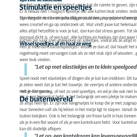
tips voor de kattenbak
Om het natuurlijke jachtinstinct van je kat de ruimte te geven, zijn 
Stimulatie en speeltjes
Er is helaas niet 1 magisch speeltje dat alle katten leuk vinden. Ied
speeltjes die er als een natuurlijk prooi uitzien, zo voelen en beweg
Tip:
vergeet niet de simpele dingen zoals een prop papier of een stu
wees creatief en ga op onderzoek uit. Wat vindt jouw kat helemaal t
alles altijd hetzelfde is voor je kat, dan kan dat stress geven. Tot s
normaal dicht is, of een kast. Alle luchtjes en hoekjes zijn dan wee
Katten zijn vaak snel uitgekeken op speeltjes, vooral als ze altijd
Wissel speeltjes af en haal ze weg
Heb je meerdere kattenspeeltjes? Wissel ze dan af, dat houdt het 
regelmatig moet vervangen (ook als ze niet stuk zijn) of wisselen ,
weer leuk vinden.
"Let op met elastiekjes en te klein speelgoed
Speel nooit met elastiekjes of dingen die je kat kan inslikken. Dit
je zeker weet dat je kat het touwtje, de veertjes of andere onderd
met je dierenarts.
Heb je niet genoeg, of niet zo veel speeltjes, en wil je die ook niet
Als je een binnenkat hebt, is het belangrijk om een plekje te maken
De buitenwereld
ze altijd heel fijn. Er zijn ook hangmatjes te koop die je met zuigna
naar beneden valt als hij lekker in het matje ligt te slapen. Vanuit
buiten bekijken. Ook is het belangrijk om frisse lucht in huis binnen 
als je in een flat woont of als je een kantelraam hebt. Voor kantel
kan dit dodelijk aflopen.
"Let op: een kantelraam kan levensgevaarlijk 