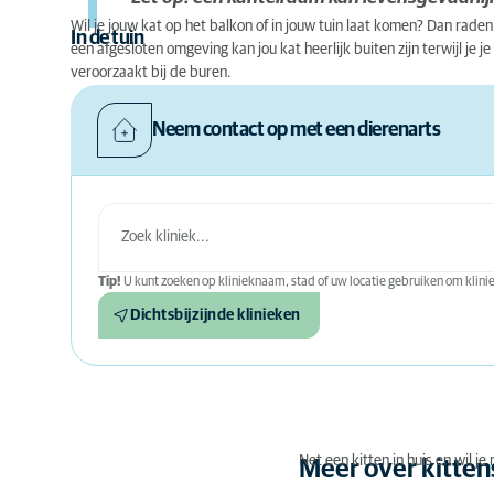
Wil je jouw kat op het balkon of in jouw tuin laat komen? Dan rade
In de tuin
een afgesloten omgeving kan jou kat heerlijk buiten zijn terwijl je
veroorzaakt bij de buren.
Neem contact op met een dierenarts
Tip!
U kunt zoeken op klinieknaam, stad of uw locatie gebruiken om kliniek
Dichtsbijzijnde klinieken
Net een kitten in huis en wil j
Meer over kitten