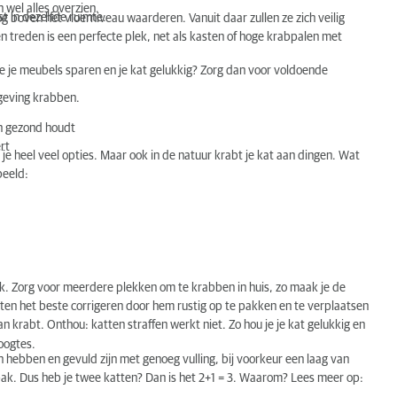
 wel alles overzien.
st in dezelfde ruimte.
 boven het vloerniveau waarderen. Vanuit daar zullen ze zich veilig
 treden is een perfecte plek, net als kasten of hoge krabpalen met
e je meubels sparen en je kat gelukkig? Zorg dan voor voldoende
geving krabben.
en gezond houdt
rt
 je heel veel opties. Maar ook in de natuur krabt je kat aan dingen. Wat
beeld:
jk. Zorg voor meerdere plekken om te krabben in huis, zo maak je de
kitten het beste corrigeren door hem rustig op te pakken en te verplaatsen
krabt. Onthou: katten straffen werkt niet. Zo hou je je kat gelukkig en
oogtes.
n hebben en gevuld zijn met genoeg vulling, bij voorkeur een laag van
tenbak. Dus heb je twee katten? Dan is het 2+1 = 3. Waarom? Lees meer op: