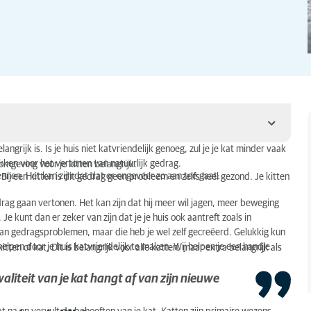
angrijk is. Is je huis niet katvriendelijk genoeg, zul je je kat minder vaak
lekken voor het vertonen van natuurlijk gedrag.
omgeving voor je kitten belangrijk.
ennen. Het kan zijn dat dat er ongeveer zo aan toe gaat:
ij een kitten is dit gedrag geen probleem en zelfs heel gezond. Je kitten
rag gaan vertonen. Het kan zijn dat hij meer wil jagen, meer beweging
Je kunt dan er zeker van zijn dat je je huis ook aantreft zoals in
an gedragsproblemen, maar die heb je wel zelf gecreëerd. Gelukkig kun
lpen door je huis katvriendelijk te maken. Wij helpen je een handje.
itten of kat. Dit is belangrijk voor alle katten, maar extra belangrijk als
aliteit van je kat hangt af van zijn nieuwe