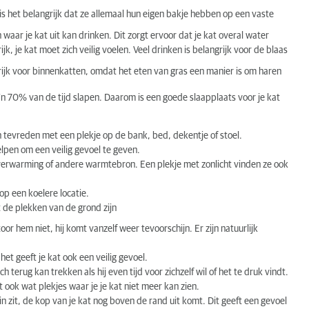
is het belangrijk dat ze allemaal hun eigen bakje hebben op een vaste
n waar je kat uit kan drinken. Dit zorgt ervoor dat je kat overal water
k, je kat moet zich veilig voelen. Veel drinken is belangrijk voor de blaas
grijk voor binnenkatten, omdat het eten van gras een manier is om haren
o’n 70% van de tijd slapen. Daarom is een goede slaapplaats voor je kat
 tevreden met een plekje op de bank, bed, dekentje of stoel.
lpen om een veilig gevoel te geven.
erwarming of andere warmtebron. Een plekje met zonlicht vinden ze ook
op een koelere locatie.
t de plekken van de grond zijn
or hem niet, hij komt vanzelf weer tevoorschijn. Er zijn natuurlijk
het geeft je kat ook een veilig gevoel.
terug kan trekken als hij even tijd voor zichzelf wil of het te druk vindt.
 ook wat plekjes waar je je kat niet meer kan zien.
in zit, de kop van je kat nog boven de rand uit komt. Dit geeft een gevoel