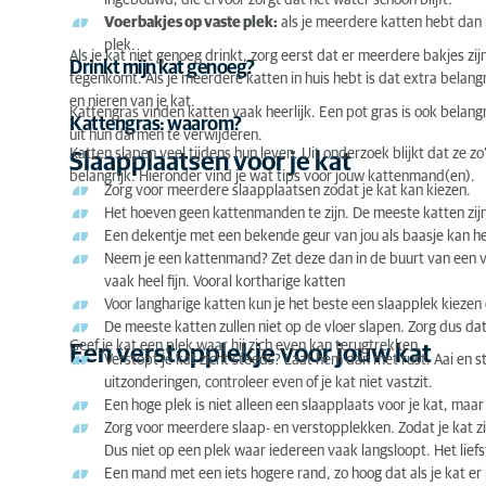
ingebouwd, die ervoor zorgt dat het water schoon blijft.
Voerbakjes op vaste plek:
als je meerdere katten hebt dan 
plek.
Als je kat niet genoeg drinkt, zorg eerst dat er meerdere bakjes zij
Drinkt mijn kat genoeg?
tegenkomt. Als je meerdere katten in huis hebt is dat extra belangrij
en nieren van je kat.
Kattengras vinden katten vaak heerlijk. Een pot gras is ook belan
Kattengras: waarom?
uit hun darmen te verwijderen.
Katten slapen veel tijdens hun leven. Uit onderzoek blijkt dat ze z
Slaapplaatsen voor je kat
belangrijk. Hieronder vind je wat tips voor jouw kattenmand(en).
Zorg voor meerdere slaapplaatsen zodat je kat kan kiezen.
Het hoeven geen kattenmanden te zijn. De meeste katten zijn
Een dekentje met een bekende geur van jou als baasje kan he
Neem je een kattenmand? Zet deze dan in de buurt van een v
vaak heel fijn. Vooral kortharige katten
Voor langharige katten kun je het beste een slaapplek kiezen 
De meeste katten zullen niet op de vloer slapen. Zorg dus da
Geef je kat een plek waar hij zich even kan terugtrekken.
Een verstopplekje voor jouw kat
Verstopt je kat zicht steeds? Laat hem dan met rust. Aai en sto
uitzonderingen, controleer even of je kat niet vastzit.
Een hoge plek is niet alleen een slaapplaats voor je kat, maar 
Zorg voor meerdere slaap- en verstopplekken. Zodat je kat zich 
Dus niet op een plek waar iedereen vaak langsloopt. Het liefst
Een mand met een iets hogere rand, zo hoog dat als je kat er 