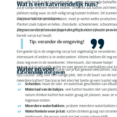
Natuurlijk heeft je kat basisbehoeftes: water, eten en zijn behoefte
Wat is een katvriendelijk huis?
zul je compromissen moeten sluiten. Ondanks dat katten zich hee
plekken nodig waar ze zich veilig terug kunnen trekken. Dit kunnen 
slapen en zich te verstoppen.
Om jouw huis kat-proof te maken, moet je weten welke producten, p
Planten zoals tulpen en lelies, chocolade, schoensmeer, schoonm
allemaal voorbeelden van dingen die giftig kunnen zijn voor jouw k
Zorg ervoor dat je voordat jouw kat komt de risico's checkt en eve
bereik van je kat houdt.
Tip: verander de omgeving!
Een
goede tip
is de omgeving van je kat regelmatig te veranderen.
interessant of anders is te onderzoeken.
Kittens
hebben dit nog ext
doos nog even in de woonkamer. Interessant, dat nieuwe huisje!
Je kunt je kat natuurlijk water en voer geven in voerbakken voor 
Water en voer
Je kunt het water- en voerbakje van je kat gewoon neerzetten, maar 
Katvriendelijk eten geven
tips:Locatie: zorg voor een rustige plek, niet in de buurt van de kat
meerdere katten? Dan kun je het eten het beste op een (vaste) ei
Scheiden
: houd de voer- en waterbak gescheiden van elkaar
Materiaal van de bakjes
: veel katten houden niet van plastic
nature drinken katten hun water graag uit plassen, waar ze vr
tegenaan stoten.
Meerdere waterbakken
: probeer meerdere waterbakken op 
Waterfontein voor je kat
: katten drinken graag van strome