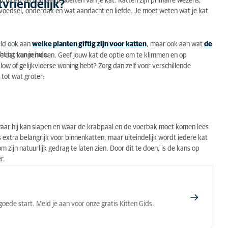
at na en vervult de behoeften van je kat. Katten zijn primaire wezens,
vriendelijk?
 voedsel, onderdak en wat aandacht en liefde. Je moet weten wat je kat
eld ook aan
welke planten giftig zijn voor katten
, maar ook aan wat
de
hting van je huis.
e dat kunnen doen. Geef jouw kat de optie om te klimmen en op
alow of gelijkvloerse woning hebt? Zorg dan zelf voor verschillende
 tot wat groter:
waar hij kan slapen en waar de krabpaal en de voerbak moet komen lees
uis extra belangrijk voor binnenkatten, maar uiteindelijk wordt iedere kat
zijn natuurlijk gedrag te laten zien. Door dit te doen, is de kans op
r.
oede start. Meld je aan voor onze gratis Kitten Gids.