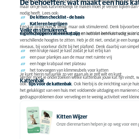
Een katvriendelijk huis bootst de natuurlijke leefomgeving van je k
De behoeften: wat maakt een huis kat
maar om je huis katvriendelijk te maken moet je verder kijken dan
Een verstopplekje voor jouw kat
nodig heeft. Lees ook:
De kitten checklist – de basis
Een krabpaal
Kat leren begrijpen
Een kat-proof huis is veilig, maar ook stimulerend. Denk bijvoorbe
Veilig en stimulerend
De kattenbak
eigenschappen van een kat zijn
en wat dat betekent voor je inric
Katten springen en kimmen graag en hebben een huis nodig waar z
verschillende hoogtes te zitten. Heb je dit niet, omdat je een bung
Stimulatie en speeltjes
niveaus, bij voorkeur dicht bij het plafond. Denk daarbij van simpel
een krukje naast je kast zodat je kat erbij kan
De buitenwereld
een paar plankjes aan de muur met ruimte vrij
een hoge krabpaal met plateau
het toevoegen van klimmeubels voor katten
Je kunt hierin natuurlijk zo ver gaan als je zelf wilt en kunt.
Verder moet je onderzoeken welke kattenbak jouw kat fijn vindt, 
Kattenbak
ook:
tips voor de kattenbak
. Ook hierbij is de inrichting van je h
het gelukkigst van een huis met voldoende uitdaging en manieren om 
gedragsproblemen door verveling en te weinig activiteit veel kleine
Kitten Wijzer
Onze dierenartsen helpen je op weg voor een g