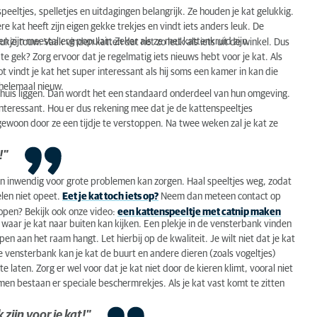
speeltjes, spelletjes en uitdagingen belangrijk. Ze houden je kat gelukkig.
ere kat heeft zijn eigen gekke trekjes en vindt iets anders leuk. De
en zijn meestal erg populair. Zeker als ze met kattenkruid zijn.
kje touw. Vaak vinden katten dat net zo leuk als iets uit de winkel. Dus
e gek? Zorg ervoor dat je regelmatig iets nieuws hebt voor je kat. Als
lot vindt je kat het super interessant als hij soms een kamer in kan die
r helemaal nieuw.
 in huis liggen. Dan wordt het een standaard onderdeel van hun omgeving.
interessant. Hou er dus rekening mee dat je de kattenspeeltjes
 gewoon door ze een tijdje te verstoppen. Na twee weken zal je kat ze
!"
 kan inwendig voor grote problemen kan zorgen. Haal speeltjes weg, zodat
elen niet opeet.
Eet je kat toch iets op?
Neem dan meteen contact op
 kopen? Bekijk ook onze video:
een kattenspeeltje met catnip maken
 waar je kat naar buiten kan kijken. Een plekje in de vensterbank vinden
ppen aan het raam hangt. Let hierbij op de kwaliteit. Je wilt niet dat je kat
 de vensterbank kan je kat de buurt en andere dieren (zoals vogeltjes)
te laten. Zorg er wel voor dat je kat niet door de kieren klimt, vooral niet
ramen bestaan er speciale beschermrekjes. Als je kat vast komt te zitten
zijn voor je kat!"