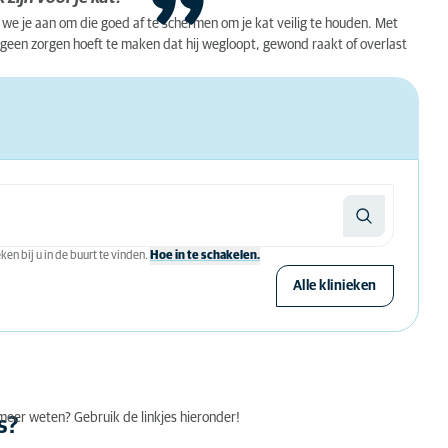
n we je aan om die goed af te schermen om je kat veilig te houden. Met
 je geen zorgen hoeft te maken dat hij wegloopt, gewond raakt of overlast
en bij u in de buurt te vinden.
Hoe in te schakelen.
Alle klinieken
e meer weten? Gebruik de linkjes hieronder!
s?