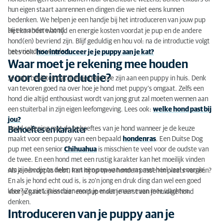
introductie?
hun eigen staart aanrennen en dingen die we niet eens kunnen
bedenken. We helpen je een handje bij het introduceren van jouw pup
Introduceren van je puppy aan je andere hond
bij een andere hond.
Het kan best wat tijd en energie kosten voordat je pup en de andere
hond(en) bevriend zijn. Blijf geduldig en hou vol: na de introductie volgt
Introductiestappen
het vriendjes worden.
Lees ook:
hoe introduceer je je puppy aan je kat?
Waar moet je rekening mee houden
Grenzen tijdens de introductie
voor de introductie?
Je hebt besloten dat jij en je hond toe zijn aan een puppy in huis. Denk
De introductie verloopt niet goed?
van tevoren goed na over hoe je hond met puppy’s omgaat. Zelfs een
hond die altijd enthousiast wordt van jong grut zal moeten wennen aan
een stuiterbal in zijn eigen leefomgeving. Lees ook:
welke hond past bij
jou?
Houd rekening met de behoeftes van je hond wanneer je de keuze
Behoeftes en karakter
maakt voor een puppy van een bepaald
hondenras
. Een Duitse Dog
pup met een senior
Chihuahua
is misschien te veel voor de oudste van
de twee. En een hond met een rustig karakter kan het moeilijk vinden
om zijn bedje te delen met een pup van een ras met heel veel energie.
Als je een oppas hebt, kan hij op twee honden passen in plaats van één?
En als je hond echt oud is, is zo’n jong en druk ding dan wel een goed
idee? Zo niet, misschien moet je er dan maar even mee wachten.
Voor je gaat kijken naar een pup moet je eerst aan je huidige hond
denken.
Introduceren van je puppy aan je