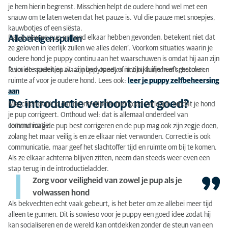
je hem hierin begrenst. Misschien helpt de oudere hond wel met een
snauw om te laten weten dat het pauze is. Vul die pauze met snoepjes,
kauwbotjes of een siësta.
Dat je nieuwe pup en hond elkaar hebben gevonden, betekent niet dat
Allebei eigen spullen
ze geloven in ‘eerlijk zullen we alles delen’. Voorkom situaties waarin je
oudere hond je puppy continu aan het waarschuwen is omdat hij aan zijn
favoriete speeltjes zit, zijn bed opeet of in zijn kluifje heeft gestolen.
Ruim de spullen op waar puppytandjes niet bij kunnen of scherm een
ruimte af voor je oudere hond. Lees ook:
leer je puppy zelfbeheersing
aan
De introductie verloopt niet goed?
Misschien denk je dat de introductie niet goed verloopt, omdat je hond
je pup corrigeert. Onthoud wel: dat is allemaal onderdeel van
communicatie.
Je hond mag de pup best corrigeren en de pup mag ook zijn zegje doen,
zolang het maar veilig is en ze elkaar niet verwonden. Correctie is ook
communicatie, maar geef het slachtoffer tijd en ruimte om bij te komen.
Als ze elkaar achterna blijven zitten, neem dan steeds weer even een
stap terug in de introductieladder.
Zorg voor veiligheid van zowel je pup als je
volwassen hond
Als bekvechten echt vaak gebeurt, is het beter om ze allebei meer tijd
alleen te gunnen. Dit is sowieso voor je puppy een goed idee zodat hij
kan socialiseren en de wereld kan ontdekken zonder de steun van een