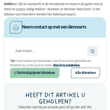
ander.
Investeer tijd en aandacht in de introductie en houd in de gaten wat je
hond en puppy nodig hebben. Wanneer je hierdoor heen bent, is het
hebben van meerdere honden het helemaal waard.
Neem contact op met een dierenarts
Tip!
U kunt zoeken op klinieknaam, stad of uw locatie gebruiken om
klinieken bij u in de buurt te vinden.
Hoe in te schakelen.
Dichtsbijzijnde klinieken
Alle klinieken
HEEFT DIT ARTIKEL U
GEHOLPEN?
Selecteer wat bij uw situatie past of typ het zelf. We