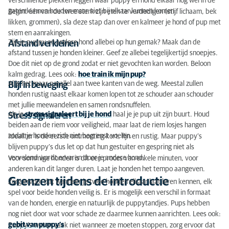
verschillende plekken leggen waar puppy en hond elkaar nog wel in de
gaten kunnen houden maar niet bij elkaar kunnen komen.
Begint één van de twee sterk zijn eten te verdedigen (stijf lichaam, bek
likken, grommen), sla deze stap dan over en kalmeer je hond of pup met
stem en aanrakingen.
Zijn je puppy en andere hond allebei op hun gemak? Maak dan de
Afstand verkleinen
afstand tussen je honden kleiner. Geef ze allebei tegelijkertijd snoepjes.
Doe dit niet op de grond zodat er niet gevochten kan worden. Beloon
kalm gedrag. Lees ook:
hoe train ik mijn pup?
Al is het maar parallel aan twee kanten van de weg. Meestal zullen
Blijf in beweging
honden rustig naast elkaar komen lopen tot ze schouder aan schouder
met jullie meewandelen en samen rondsnuffelen.
Als je
stress signaleert bij je hond
haal je je pup uit zijn buurt. Houd
Stress signaleren
beiden aan de riem voor veiligheid, maar laat de riem losjes hangen
zodat je honden zich niet begrenst voelen.
Idealiter is de eerste ontmoeting kort, fijn en rustig. Maar puppy’s
blijven puppy’s dus let op dat hun gestuiter en gespring niet als
vervelend wordt ervaren door je andere hond.
Voor sommige honden is dit een proces van enkele minuten, voor
anderen kan dit langer duren. Laat je honden het tempo aangeven.
Grenzen tijdens de introductie
Zorg ervoor dat wanneer je twee honden elkaar laat leren kennen, elk
spel voor beide honden veilig is. Er is mogelijk een verschil in formaat
van de honden, energie en natuurlijk de puppytandjes. Pups hebben
nog niet door wat voor schade ze daarmee kunnen aanrichten. Lees ook:
gebit van puppy’s
Puppy’s weten vaak niet wanneer ze moeten stoppen, zorg ervoor dat