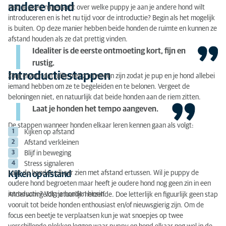
andere hond
Heb je goed nagedacht over welke puppy je aan je andere hond wilt
introduceren en is het nu tijd voor de introductie? Begin als het mogelijk
is buiten. Op deze manier hebben beide honden de ruimte en kunnen ze
afstand houden als ze dat prettig vinden.
Idealiter is de eerste ontmoeting kort, fijn en
rustig.
Introductiestappen
Zorg ervoor dat jullie met z’n tweeën zijn zodat je pup en je hond allebei
iemand hebben om ze te begeleiden en te belonen. Vergeet de
beloningen niet, en natuurlijk dat beide honden aan de riem zitten.
Laat je honden het tempo aangeven.
De stappen wanneer honden elkaar leren kennen gaan als volgt:
Kijken op afstand
Afstand verkleinen
Blijf in beweging
Stress signaleren
Laat de honden elkaar zien met afstand ertussen. Wil je puppy de
Kijken op afstand
oudere hond begroeten maar heeft je oudere hond nog geen zin in een
introductie? Volg je honden hierin.
Andersom geldt natuurlijk hetzelfde. Doe letterlijk en figuurlijk geen stap
vooruit tot beide honden enthousiast en/of nieuwsgierig zijn. Om de
focus een beetje te verplaatsen kun je wat snoepjes op twee