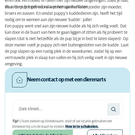
leren ook vertrouwd te raken met zijn nieuwe omgevingen, zoals je huis,
de auto en het gebied waar je hem gaat uitlaten.
Maar de pup moet vooral wennen aan het leven zonder zijn moeder,
broers en zussen. En omdat puppy’s kuddedieren zijn, heeft het tijd
nodig om te wennen aan zijn nieuwe ‘kudde’: jullie!
Een puppy went snel aan zijn nieuwe kudde als hij zich veilig voelt. Dat
kan door in de buurt van hem te gaan liggen of zitten als hij probeert te
slapen (dat is niet hetzelfde als de pup bij je in bed te laten slapen). Op
deze manier voelt je puppy zich niet buitengesloten van de kudde. Laat
de pup slapen op een rustig plek in de woonkamer, zodat hij op een
vertrouwde plek in slaap kan vallen en hij zich veilig voelt in zijn nieuwe
omgeving.
Neem contact op met een dierenarts
Tip!
U kunt zoeken op klinieknaam, stad of uw locatie gebruiken om
klinieken bij u in de buurt te vinden.
Hoe in te schakelen.