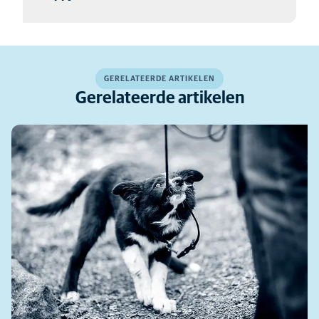
niks, die nieuwe viervoeren in huis! Wij helpen je graag om
samen met jouw harige vriend een goed leven tegemoet
te gaan.
In deze gids hebben we met onze dierenartsen onze beste
adviezen en feiten verzameld over hoe u een veilig en fijn
Lees meer
leven kunt leiden met uw harige nieuwe familielid.
GERELATEERDE ARTIKELEN
Gerelateerde artikelen
Lees meer