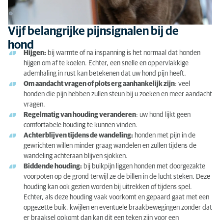
Vijf belangrijke pijnsignalen bij de
hond
Hijgen:
bij warmte of na inspanning is het normaal dat honden
hijgen om af te koelen. Echter, een snelle en oppervlakkige
ademhaling in rust kan betekenen dat uw hond pijn heeft.
Om aandacht vragen of plots erg aanhankelijk zijn
: veel
honden die pijn hebben zullen steun bij u zoeken en meer aandacht
vragen.
Regelmatig van houding veranderen
: uw hond lijkt geen
comfortabele houding te kunnen vinden.
Achterblijven tijdens de wandeling:
honden met pijn in de
gewrichten willen minder graag wandelen en zullen tijdens de
wandeling achteraan blijven sjokken.
Biddende houding:
bij buikpijn liggen honden met doorgezakte
voorpoten op de grond terwijl ze de billen in de lucht steken. Deze
houding kan ook gezien worden bij uitrekken of tijdens spel.
Echter, als deze houding vaak voorkomt en gepaard gaat met een
opgezette buik, kwijlen en eventuele braakbewegingen zonder dat
er braaksel opkomt dan kan dit een teken zijn voor een