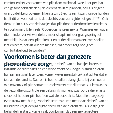
comfort en het voorkomen van pijn door minimaal twee keer per jaar
een gezondheidscheck bij de dierenarts in te plannen, ook als er geen
overduidelijke problemen lijken te zijn. Slechts een kwart van de honden
haalt dit en voor katten is dat slechts voor een vijfde het geval*****. Ook
denkt ruim 40% van de baasjes dat pijn door ouderdomskwalen niet is
te voorkomen. Uilenreef: “Ouderdom is geen ziekte. Wanneer een ouder
dier minder ver wil wandelen, meer slaapt, minder graag springt of
meer hijgt is dat een ‘pijnteken’. Een ouder dier mankeert wel sneller
iets en heeft, net als oudere mensen, wat meer zorg nodig om
comfortabel oud te worden.”
Voorkomen is beter dan genezen;
preventieve zorg
Bij vermoeden van pijn raadpleegt de helft van de baasjes in eerste
instantie de dierenarts en een vijfde zoekt op Google. “Omdat dieren
hun pijn niet snel laten zien, komen we er meestal (te) laat achter dat er
iets aan de hand is. Daarom is het het allerbelangrijkste bij vermoeden
van ongemak of pijn contact te zoeken met een dierenarts. Hiernaast is
de gezondheidscontrole een belangrijk moment waarop de dierenarts
checkt of het dier pijn heeft en wat de oorzaak is. Niet alle baasjes zijn
even trouw met hun gezondheidscontrole. Iets meer dan de helft van de
huisdieren krijgt een jaarlijkse check van de dierenarts. Als je tijdig de
behandeling start, kun je vaak voorkomen dat een ziekte grotere