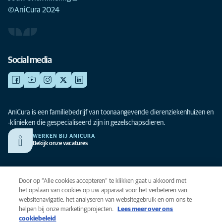
©AniCura 2024
Social media
AniCura is een familiebedrijf van toonaangevende dierenziekenhuizen en
-klinieken die gespecialiseerd zijn in gezelschapsdieren.
WERKEN BIJ ANICURA
Bekijk onze vacatures
Privacy
Door op “Alle cookies accepteren” te klikken gaat u akkoord met
Algemene voorwaarden
het opslaan van cookies op uw apparaat voor het verbeteren van
websitenavigatie, het analyseren van websitegebruik en om ons te
Cookies
helpen bij onze marketingprojecten.
Lees meer over ons
Toegankelijkheid
cookiebeleid