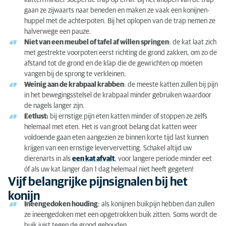
gaan ze zijwaarts naar beneden en maken ze vaak een konijnen-
huppel met de achterpoten. Bij het oplopen van de trap nemen ze
halverwege een pauze.
Niet van een meubel of tafel af willen springen
: de kat laat zich
met gestrekte voorpoten eerst richting de grond zakken, om zo de
afstand tot de grond en de klap die de gewrichten op moeten
vangen bij de sprong te verkleinen.
Weinig aan de krabpaal krabben
: de meeste katten zullen bij pijn
in het bewegingsstelsel de krabpaal minder gebruiken waardoor
de nagels langer zijn.
Eetlust:
bij ernstige pijn eten katten minder of stoppen ze zelfs
helemaal met eten. Het is van groot belang dat katten weer
voldoende gaan eten aangezien ze binnen korte tijd last kunnen
krijgen van een ernstige leververvetting. Schakel altijd uw
dierenarts in als
een kat afvalt
, voor langere periode minder eet
óf als uw kat langer dan 1 dag helemaal niet heeft gegeten!
Vijf belangrijke pijnsignalen bij het
konijn
Ineengedoken houding
: als konijnen buikpijn hebben dan zullen
ze ineengedoken met een opgetrokken buik zitten. Soms wordt de
buik juist tegen de grond gehouden.