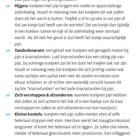
Hijgen:
konijnen met pijn krijgen een snelle en oppervlakkige
ademhaling. Houdt er rekening mee dat konijnen dit ook zullen
doen als het warm is buiten. Twijfelt u of er sprake is van pijn of
dat uw konijn last heeft van de warmte? Zet uw konijn dan tijdelijk
in een koelere ruimte en kijk of de ademhaling weer normaal
wordt. Als dit niet het geval is dan heeft het konijn waarschijnlijk
pijn.
Tandenknarsen
: een geluid wat konijnen wel geregeld maken bij
pijn is knarsetanden. Luid knarsetanden kan een uiting zijn van
pijn, bij sommige konijnen zal de kin door het kwijlen ook nat zijn.
Houdt er rekening mee dat konijnen die zich prettig voelen ook
soms zachtjes een aantal keer met de tanden en kiezen over
elkaar schuiven, er zit echter een wezenlijk verschil tussen dit
zachte “knarsetanden” en het luide knarsetanden bij pijn.
Zich verstoppen & afzonderen:
wanneer konijnen pijn hebben
dan zullen ze zich achterin het hok of in een hoekje van de kooi
verstoppen en zullen ze zich afzonderen van hun maatje(s).
Kleine keutels
: konijnen met pijn zullen minder eten of zelfs
helemaal stoppen met eten. Hierdoor werkt het maagdarmkanaal
langzamer of komt het helemaal stil te liggen. Ze zullen dan kleine,
minder of helemaal geen keutels meer produceren. Een stilliggend