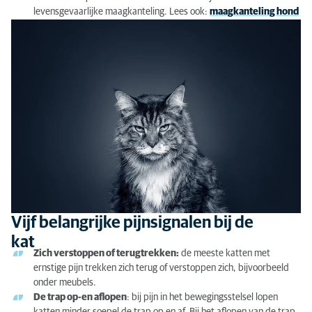
levensgevaarlijke maagkanteling. Lees ook:
maagkanteling hond
Vijf belangrijke pijnsignalen bij de
kat
Zich verstoppen of terugtrekken:
de meeste katten met
ernstige pijn trekken zich terug of verstoppen zich, bijvoorbeeld
onder meubels.
De trap op-en aflopen
: bij pijn in het bewegingsstelsel lopen
katten minder soepel de trap op en af. Bij het aflopen van de trap