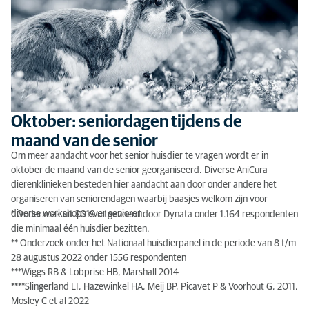
Oktober: seniordagen tijdens de
maand van de senior
Om meer aandacht voor het senior huisdier te vragen wordt er in
oktober de maand van de senior georganiseerd. Diverse AniCura
dierenklinieken besteden hier aandacht aan door onder andere het
organiseren van seniorendagen waarbij baasjes welkom zijn voor
diverse workshops over senioren.
* Onderzoek uit 2019 uitgevoerd door Dynata onder 1.164 respondenten
die minimaal één huisdier bezitten.
** Onderzoek onder het Nationaal huisdierpanel in de periode van 8 t/m
28 augustus 2022 onder 1556 respondenten
***Wiggs RB & Lobprise HB, Marshall 2014
****Slingerland LI, Hazewinkel HA, Meij BP, Picavet P & Voorhout G, 2011,
Mosley C et al 2022