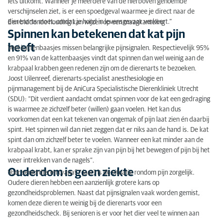
iets uitkomt. Wanneer je meerdere van de hierboven genoemde
verschijnselen ziet, is er een spoedgeval waarmee je direct naar de
dierenarts moet, omdat je hond in levensgevaar verkeert.”
Een biddende houding kan wijzen op een maagkanteling
Spinnen kan betekenen dat kat pijn
heeft
Veel kattenbaasjes missen belangrijke pijnsignalen. Respectievelijk 95%
en 91% van de kattenbaasjes vindt dat spinnen dan wel weinig aan de
krabpaal krabben geen redenen zijn om de dierenarts te bezoeken.
Joost Uilenreef, dierenarts-specialist anesthesiologie en
pijnmanagement bij de AniCura Specialistische Dierenkliniek Utrecht
(SDU): “Dit verdient aandacht omdat spinnen voor de kat een gedraging
is waarmee ze zichzelf beter (willen) gaan voelen. Het kan dus
voorkomen dat een kat tekenen van ongemak of pijn laat zien én daarbij
spint. Het spinnen wil dan niet zeggen dat er niks aan de hand is. De kat
spint dan om zichzelf beter te voelen. Wanneer een kat minder aan de
krabpaal krabt, kan er sprake zijn van pijn bij het bewegen of pijn bij het
weer intrekken van de nagels”.
Ouderdom is geen ziekte
Voor seniordieren (vanaf 7 jaar) is de situatie rondom pijn zorgelijk.
Oudere dieren hebben een aanzienlijk grotere kans op
gezondheidsproblemen. Naast dat pijnsignalen vaak worden gemist,
komen deze dieren te weinig bij de dierenarts voor een
gezondheidscheck. Bij senioren is er voor het dier veel te winnen aan