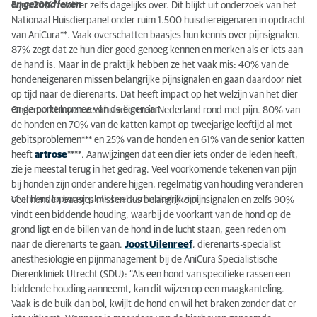
Spinnen kan betekenen dat kat pijn heeft
en gezond leven
Bijna 20% ’tobt’ er zelfs dagelijks over. Dit blijkt uit onderzoek van het
Nationaal Huisdierpanel onder ruim 1.500 huisdiereigenaren in opdracht
Ouderdom is geen ziekte
van AniCura**. Vaak overschatten baasjes hun kennis over pijnsignalen.
87% zegt dat ze hun dier goed genoeg kennen en merken als er iets aan
Voorkomen is beter dan genezen; preventieve zorg
de hand is. Maar in de praktijk hebben ze het vaak mis: 40% van de
hondeneigenaren missen belangrijke pijnsignalen en gaan daardoor niet
Vijf belangrijke pijnsignalen bij de hond
op tijd naar de dierenarts. Dat heeft impact op het welzijn van het dier
en de portemonnee van de eigenaar.
Ongemerkt lopen veel huisdieren in Nederland rond met pijn. 80% van
Vijf belangrijke pijnsignalen bij de kat
de honden en 70% van de katten kampt op tweejarige leeftijd al met
gebitsproblemen*** en 25% van de honden en 61% van de senior katten
Vijf belangrijke pijnsignalen bij het konijn
heeft
artrose
****. Aanwijzingen dat een dier iets onder de leden heeft,
zie je meestal terug in het gedrag. Veel voorkomende tekenen van pijn
Oktober: seniordagen tijdens de maand van de
bij honden zijn onder andere hijgen, regelmatig van houding veranderen
senior
of anders lopen en plots heel aanhankelijk zijn.
Veel honden baasjes missen dus belangrijke pijnsignalen en zelfs 90%
vindt een biddende houding, waarbij de voorkant van de hond op de
grond ligt en de billen van de hond in de lucht staan, geen reden om
naar de dierenarts te gaan.
Joost Uilenreef
, dierenarts-specialist
anesthesiologie en pijnmanagement bij de AniCura Specialistische
Dierenkliniek Utrecht (SDU): “Als een hond van specifieke rassen een
biddende houding aanneemt, kan dit wijzen op een maagkanteling.
Vaak is de buik dan bol, kwijlt de hond en wil het braken zonder dat er