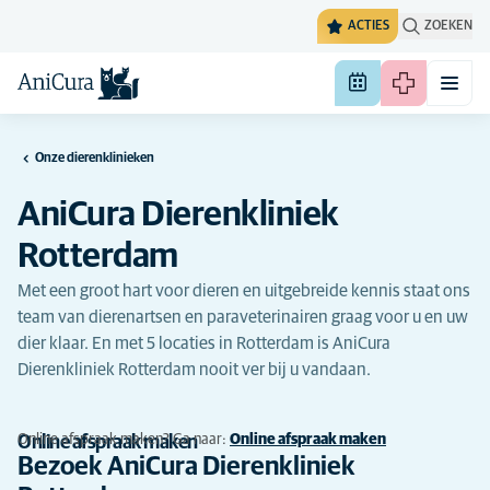
ACTIES
ZOEKEN
Onze dierenklinieken
AniCura Dierenkliniek
Rotterdam
Met een groot hart voor dieren en uitgebreide kennis staat ons
team van dierenartsen en paraveterinairen graag voor u en uw
dier klaar. En met 5 locaties in Rotterdam is AniCura
Dierenkliniek Rotterdam nooit ver bij u vandaan.
Online
afspraak
maken?
Ga naar:
Online afspraak maken
Online afspraak maken
Bezoek AniCura Dierenkliniek