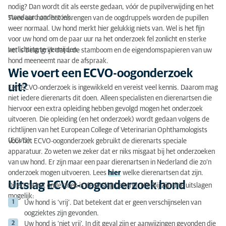
nodig? Dan wordt dit als eerste gedaan, vóór de pupilverwijding en het
standaard onderzoek.
Twee uur naar het inbrengen van de oogdruppels worden de pupillen
weer normaal. Uw hond merkt hier gelukkig niets van. Wel is het fijn
voor uw hond om de paar uur na het onderzoek fel zonlicht en sterke
verlichting te vermijden.
het is belangrijk dat u de stamboom en de eigendomspapieren van uw
hond meeneemt naar de afspraak.
Wie voert een ECVO-oogonderzoek
uit?
Een ECVO-onderzoek is ingewikkeld en vereist veel kennis. Daarom mag
niet iedere dierenarts dit doen. Alleen specialisten en dierenartsen die
hiervoor een extra opleiding hebben gevolgd mogen het onderzoek
uitvoeren. Die opleiding (en het onderzoek) wordt gedaan volgens de
richtlijnen van het European College of Veterinarian Ophthamologists
(ECVO).
Voor het ECVO-oogonderzoek gebruikt de dierenarts speciale
apparatuur. Zo weten we zeker dat er niks misgaat bij het onderzoeken
van uw hond. Er zijn maar een paar dierenartsen in Nederland die zo’n
onderzoek mogen uitvoeren. Lees
hier
welke dierenartsen dat zijn.
Uitslag ECVO-oogonderzoek hond
Direct na het onderzoek is de uitslag bekend. Hierbij zijn drie uitslagen
mogelijk:
Uw hond is ‘vrij’. Dat betekent dat er geen verschijnselen van
oogziektes zijn gevonden.
Uw hond is ‘niet vrij'. In dit geval zijn er aanwijzingen gevonden die