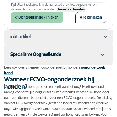
Tip!
U kunt zoeken op klinieknaam, stad of uw locatie gebruiken om
klinieken bij u in de buurt te vinden.
Hoe in te schakelen.
Dichtsbijzijnde klinieken
Alle klinieken
In dit artikel
Wanneer ECVO-oogonderzoek bij honden?
Specialisme Oogheelkunde
Onderzoek op erfelijke oogafwijkingen
Lees ook over algemeen oogonderzoek bij honden:
oogonderzoek
ECVO-oogonderzoek en fokken
hond
.
Deze behandeling en/of aandoening valt (onder andere) onder
Wanneer ECVO-oogonderzoek bij
het diergeneeskundige deelgebied
Oogheelkunde
. Wat houdt in
Over het ECVO-oogonderzoek bij honden
de diergeneeskunde 'oogheelkunde' in? Ga naar:
Specialisme
honden?
Merkt u dat uw hond problemen heeft aan het oog? Heeft uw hond
oogheelkunde
De "
European Board of Veterinary Specialists
" (
ebvs.eu
) kent
aanleg voor erfelijke oogziektes? Uw dierenarts verwijst uw hond door
Gonioscopie
specialistische registraties toe aan afgestudeerde dierenarts-
naar een dierenarts-specialist voor een ECVO-oogonderzoek. De uitslag
specialisten.
van het ECVO-oogonderzoek geeft een beeld of uw hond een erfelijke
Wie voert een ECVO-oogonderzoek uit?
Vaak werkt een specialist in een bepaald diergeneeskundig
Samenwerking
oogafwijking heeft.
Het ECVO-oogonderzoek wordt vaak gedaan nadat uw hond één jaar is
gebied samen met andere specialisten en experts. Als er
Uitslag ECVO-oogonderzoek hond
geworden, en u (in de toekomst) met uw hond wilt gaan fokken. Voor