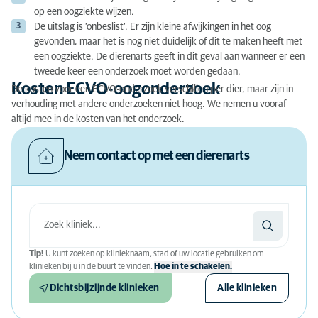
op een oogziekte wijzen.
De uitslag is ‘onbeslist'. Er zijn kleine afwijkingen in het oog
gevonden, maar het is nog niet duidelijk of dit te maken heeft met
een oogziekte. De dierenarts geeft in dit geval aan wanneer er een
tweede keer een onderzoek moet worden gedaan.
Kosten ECVO-oogonderzoek
De kosten voor een ECVO-onderzoek verschillen per dier, maar zijn in
verhouding met andere onderzoeken niet hoog. We nemen u vooraf
altijd mee in de kosten van het onderzoek.
Neem contact op met een dierenarts
Tip!
U kunt zoeken op klinieknaam, stad of uw locatie gebruiken om
klinieken bij u in de buurt te vinden.
Hoe in te schakelen.
Dichtsbijzijnde klinieken
Alle klinieken