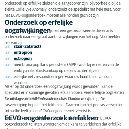
bijvoorbeeld een operatie nodig is, zal een chirurg bijna altijd
onderzoek op erfelijke ziekten die aangeboren zijn, bijvoorbeeld bij de
ondersteund worden door de radioloog voor een goede
Kosten ECVO-oogonderzoek
ziekte Collie Eye Anomaly, onderzoekt de specialist het hele nest. Voor
beeldvorming
(vorming van het beeld) van de patiënt.
Meer specialisaties in de diergeneeskunde zien? Ga
het ECVO-oogonderzoek moeten alle honden gechipt zijn.
naar:
Specialismen in de diergeneeskunde
Onderzoek op erfelijke
Wil je weten wat een dierenarts-specialist nu eigenlijk is? Ga
Wat is een dierenarts-specialist?
oogafwijkingen
naar:
Wat is een dierenarts-specialist?
Bij het ECVO-oogonderzoek doet een gespecialiseerde dierenarts
onderzoek naar een groot aantal afwijkingen van het oog. Voorbeelden
Dierenarts-specialist - wat is dat?
hiervan zijn:
staar (cataract)
De dierenarts-specialist is afgestudeerd in
entropion
Diergeneeskunde en heeft vervolgens doorgeleerd
ectropion
binnen een specialistisch deelgebied. Deze dierenarts-
membrana pupillaris persistens (MPP) waarbij er resten van de
specialisten hebben de meeste kennis en ervaring op
embryonale bloedsomloop op de lens achterblijven.
een specifiek diergeneeskundig gebied. De "EBVS" is
erfelijke netvliesaandoeningen waar uw hond blind van kan
het officiële Europese orgaan dat deze specialisaties
worden
administreert.
Als er bij dit onderzoek een oogafwijking wordt gevonden, kan de
specialist er in sommige gevallen iets aan doen. Veel erfelijke oogziekten
komen pas naar voren als uw hond wat ouder wordt.
De uitslag van het ECVO onderzoek is 12 maanden geldig. De
rasvereniging bepaalt het fokbeleid. Daarom kan het per ras verschillen
tot welke leeftijd een ECVO-oogonderzoek vereist is.
ECVO-oogonderzoek en fokken
Gaat u met uw hond fokken? Dan is het belangrijk om een ECVO-
oogonderzoek te laten uitvoeren om de kans te verkleinen dat erfelijke