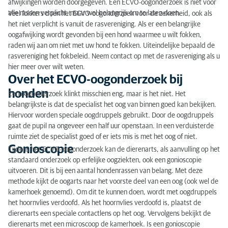
afwijkingen worden doorgegeven. Een ECVO-oogonderzoek is niet voor
alle rassen verplicht, maar wel belangrijk om te laten doen.
Veel fokkers doen het ECVO-oogonderzoek voor de zekerheid, ook als
het niet verplicht is vanuit de rasvereniging. Als er een belangrijke
oogafwijking wordt gevonden bij een hond waarmee u wilt fokken,
raden wij aan om niet met uw hond te fokken. Uiteindelijke bepaald de
rasvereniging het fokbeleid. Neem contact op met de rasvereniging als u
hier meer over wilt weten.
Over het ECVO-oogonderzoek bij
honden
Een oogonderzoek klinkt misschien eng, maar is het niet. Het
belangrijkste is dat de specialist het oog van binnen goed kan bekijken.
Hiervoor worden speciale oogdruppels gebruikt. Door de oogdruppels
gaat de pupil na ongeveer een half uur openstaan. In een verduisterde
ruimte ziet de specialist goed of er iets mis is met het oog of niet.
Gonioscopie
Tijdens het ECVO-oogonderzoek kan de dierenarts, als aanvulling op het
standaard onderzoek op erfelijke oogziekten, ook een gonioscopie
uitvoeren. Dit is bij een aantal hondenrassen van belang. Met deze
methode kijkt de oogarts naar het voorste deel van een oog (ook wel de
kamerhoek genoemd). Om dit te kunnen doen, wordt met oogdruppels
het hoornvlies verdoofd. Als het hoornvlies verdoofd is, plaatst de
dierenarts een speciale contactlens op het oog. Vervolgens bekijkt de
dierenarts met een microscoop de kamerhoek. Is een gonioscopie