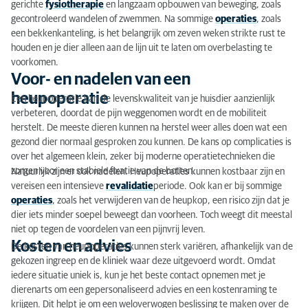
gerichte
fysiotherapie
en langzaam opbouwen van beweging, zoals
gecontroleerd wandelen of zwemmen. Na sommige
operaties
, zoals
een bekkenkanteling, is het belangrijk om zeven weken strikte rust te
houden en je dier alleen aan de lijn uit te laten om overbelasting te
voorkomen.
Voor- en nadelen van een
heupoperatie
Een heupoperatie kan de levenskwaliteit van je huisdier aanzienlijk
verbeteren, doordat de pijn weggenomen wordt en de mobiliteit
herstelt. De meeste dieren kunnen na herstel weer alles doen wat een
gezond dier normaal gesproken zou kunnen. De kans op complicaties is
over het algemeen klein, zeker bij moderne operatietechnieken die
zorgen voor een stabiele fixatie van de botten.
Natuurlijk zijn er ook nadelen. Heupoperaties kunnen kostbaar zijn en
vereisen een intensieve
revalidatie
periode. Ook kan er bij sommige
operaties
, zoals het verwijderen van de heupkop, een risico zijn dat je
dier iets minder soepel beweegt dan voorheen. Toch weegt dit meestal
niet op tegen de voordelen van een pijnvrij leven.
Kosten en advies
De kosten van heupoperaties kunnen sterk variëren, afhankelijk van de
gekozen ingreep en de kliniek waar deze uitgevoerd wordt. Omdat
iedere situatie uniek is, kun je het beste contact opnemen met je
dierenarts om een gepersonaliseerd advies en een kostenraming te
krijgen. Dit helpt je om een weloverwogen beslissing te maken over de