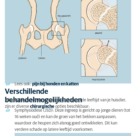
Lees ook:
pijn bij honden en katten
Verschillende
behandelmogelijkheden
Afhankelijk van de ernst van de klachten en de leeftijd van je huisdier,
zijn er diverse
chirurgische
opties beschikbaar:
Symphysiodese (JSD): Deze ingreep is gericht op jonge dieren (tot
16 weken oud) en kan de groei van het bekken aanpassen,
waardoor de heupen zich alsnog goed ontwikkelen. Dit kan
verdere schade op latere leeftijd voorkomen.