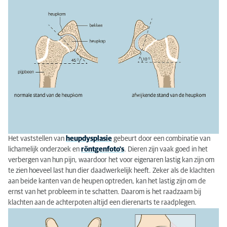
bijvoorbeeld een operatie nodig is, zal een chirurg bijna altijd
ondersteund worden door de radioloog voor een goede
beeldvorming
(vorming van het beeld) van de patiënt.
Meer specialisaties in de diergeneeskunde zien? Ga
naar:
Specialismen in de diergeneeskunde
Wil je weten wat een dierenarts-specialist nu eigenlijk is? Ga
Wat is een dierenarts-specialist?
naar:
Wat is een dierenarts-specialist?
Dierenarts-specialist - wat is dat?
De dierenarts-specialist is afgestudeerd in
Diergeneeskunde en heeft vervolgens doorgeleerd
binnen een specialistisch deelgebied. Deze dierenarts-
specialisten hebben de meeste kennis en ervaring op
een specifiek diergeneeskundig gebied. De "EBVS" is
Het vaststellen van
heupdysplasie
gebeurt door een combinatie van
het officiële Europese orgaan dat deze specialisaties
lichamelijk onderzoek en
röntgenfoto's
. Dieren zijn vaak goed in het
administreert.
verbergen van hun pijn, waardoor het voor eigenaren lastig kan zijn om
te zien hoeveel last hun dier daadwerkelijk heeft. Zeker als de klachten
aan beide kanten van de heupen optreden, kan het lastig zijn om de
ernst van het probleem in te schatten. Daarom is het raadzaam bij
klachten aan de achterpoten altijd een dierenarts te raadplegen.