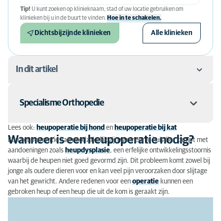
Tip!
U kunt zoeken op klinieknaam, stad of uw locatie gebruiken om
klinieken bij u in de buurt te vinden.
Hoe in te schakelen.
Dichtsbijzijnde klinieken
Alle klinieken
In dit artikel
Wanneer is een heupoperatie nodig?
Specialisme Orthopedie
Verschillende behandelmogelijkheden
Lees ook:
heupoperatie bij hond
en
heupoperatie bij kat
Voorbereiding en nazorg
Wanneer is een heupoperatie nodig?
Deze behandeling en/of aandoening valt (onder andere) onder
Een heupoperatie kan noodzakelijk zijn wanneer je huisdier kampt met
het diergeneeskundige deelgebied
Orthopedie
. Wat houdt in de
aandoeningen zoals
heupdysplasie
, een erfelijke ontwikkelingsstoornis
Voor- en nadelen van een heupoperatie
diergeneeskunde 'orthopedie' in? Ga naar:
Specialisme
waarbij de heupen niet goed gevormd zijn. Dit probleem komt zowel bij
orthopedie
jonge als oudere dieren voor en kan veel pijn veroorzaken door slijtage
De "
European Board of Veterinary Specialists
" (
ebvs.eu
) kent
Kosten en advies
van het gewricht. Andere redenen voor een
specialistische registraties toe aan afgestudeerde dierenarts-
operatie
kunnen een
gebroken heup of een heup die uit de kom is geraakt zijn.
specialisten.
Vaak werkt een specialist in een bepaald diergeneeskundig
Samenwerking
gebied samen met andere specialisten en experts. Als er