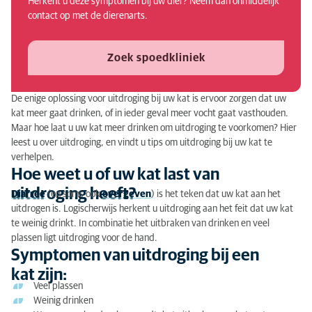
Herkent u deze symptomen bij uw dier? Neem dan onmiddelijk
Hoeveel water drinkt een kat?
contact op met de dierenarts.
Tips bij uitdroging van uw kat
Zoek spoedkliniek
Overige tips
De enige oplossing voor uitdroging bij uw kat is ervoor zorgen dat uw
kat meer gaat drinken, of in ieder geval meer vocht gaat vasthouden.
Maar hoe laat u uw kat meer drinken om uitdroging te voorkomen? Hier
leest u over uitdroging, en vindt u tips om uitdroging bij uw kat te
verhelpen.
Hoe weet u of uw kat last van
uitdroging heeft?
Diarree
(en soms ook
overgeven
) is het teken dat uw kat aan het
uitdrogen is. Logischerwijs herkent u uitdroging aan het feit dat uw kat
te weinig drinkt. In combinatie het uitbraken van drinken en veel
plassen ligt uitdroging voor de hand.
Symptomen van uitdroging bij een
kat zijn:
Veel plassen
Weinig drinken