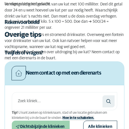
handige rekensom bedacht.
Vermenigvuldig het gewicht van uw kat met 100 milliliter. Deel dit getal
door 24 en u weet hoeveel uw kat per uur nodig heeft. Waarschijnlijk
drinkt uw kat ‘s nachts niet. Dan moet u de dosis overdag verhogen.
Stel uw kat weegt vijf kilo. 5 x 100 = 500. Doe dan ➔ 500/24 =
Rekenvoorbeeld
ongeveer 21 milliliter per uur.
Overige tips
Katten houden van vers en stromend drinkwater. Overweeg een fontein
voor drinkwater van uw kat. Ook kan natvoer helpen voor wat meer
vochtopname, wanneer uw kat nog wel goed eet.
Heeft u twijfels of vragen over uitdroging bij uw kat? Neem contact op
Twijfels of vragen?
met een dierenarts in de buurt.
Neem contact op met een dierenarts
Tip!
U kunt zoeken op klinieknaam, stad of uw locatie gebruiken om
klinieken bij u in de buurt te vinden.
Hoe in te schakelen.
Dichtsbijzijnde klinieken
Alle klinieken