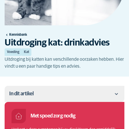
Kennisbank
Uitdroging kat: drinkadvies
Voeding
Kat
Uitdroging bij katten kan verschillende oorzaken hebben. Hier
vindt u een paar handige tips en advies.
In dit artikel
Hoe weet u of uw kat last van uitdroging heeft?
Met spoed zorg nodig
Symptomen van uitdroging bij een kat zijn: