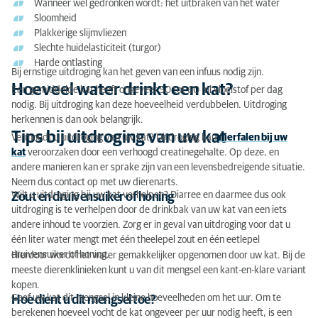
Wanneer wel gedronken wordt: het uitbraken van het water
Sloomheid
Plakkerige slijmvliezen
Slechte huidelasticiteit (turgor)
Harde ontlasting
Bij ernstige uitdroging kan het geven van een infuus nodig zijn.
Hoeveel water drinkt een kat?
Een gemiddelde kat heeft ongeveer 50 tot 60 ml vloeistof per dag
nodig. Bij uitdroging kan deze hoeveelheid verdubbelen. Uitdroging
herkennen is dan ook belangrijk.
Tips bij uitdroging van uw kat
Vermoedt u uitdroging van uw kat? Uitdroging kan
nierfalen bij uw
kat
veroorzaken door een verhoogd creatinegehalte. Op deze, en
andere manieren kan er sprake zijn van een levensbedreigende situatie.
Neem dus contact op met uw dierenarts.
Wilt u uitdroging bij uw kat verhelpen? Diarree en daarmee dus ook
Zout en druivensuiker of honing
uitdroging is te verhelpen door de drinkbak van uw kat van een iets
andere inhoud te voorzien. Zorg er in geval van uitdroging voor dat u
één liter water mengt met één theelepel zout en één eetlepel
druivensuiker of honing.
Hierdoor wordt het water gemakkelijker opgenomen door uw kat. Bij de
meeste dierenklinieken kunt u van dit mengsel een kant-en-klare variant
kopen.
Geef uw kat dit mengsel in kleine hoeveelheden om het uur. Om te
Hoe dient u dit mengsel toe?
berekenen hoeveel vocht de kat ongeveer per uur nodig heeft, is een