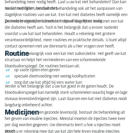
behandeling meer nodig heeft. Laat u uw kat niet behandelen? Dan kan
uw kat overlijden aan diabetes.
Naast medicijnen, bestaat de behandeling ook uit het aanpassen van
dagelijkse routines van uw kat. Een kat met diabetes heeft namelijk een
gezonde levensstijl en structuur in zijn of haar leven nodig.
De meeste eigenaren kunnen het nieuwe dagelijkse leven met een kat
die diabetes heeft aan. Toch is het belangrijk dat u erover nadenkt
voordat u uw kat laat behandelen. Houdt u rekening met grotere
verantwoordelijkheid, meer routines en praktische details. U kunt altijd
contact opnemen met uw dierenarts als u hier vragen over heeft.
Routine
Routines zijn belangrijk voor een kat met suikerziekte. Het geeft uw kat
structuur en helpt het verminderen van een schommelende
bloedsuikerspiegel. De routines bestaan uit:
op vaste tijden eten geven
speciale dieetvoeding met weinig koolhydraten
zorg dat uw kat altijd bij vers water kan
Verder is het belangrijk dat u uw kat goed in de gaten houdt. De
bloedsuikerspiegel kan namelijk sterk schommelen waarbij hoge en lage
niveaus levensbedreigend zijn. Laat daarom een kat met diabetes nooit
langdurig onbeheerd achter.
Medicijnen
Naast structuur en een gezonde levensstijl, bestaat de behandeling uit
het geven van insuline-injecties. Meestal moeten de injecties twee keer
per dag worden gegeven. Uw dierenarts leert u hoe u injecties moet
geven.
Houdt u er rekening mee dat uw kat zijn hele leven insuline-injecties