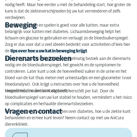
nodig heeft. Maar hoe eerder u met de behandeling start, hoe groter de
kans is dat de ziekteverschijnselen bij uw kat verminderen of zelfs
verdwijnen.
Beweging
Dagelijks bewegen en spelen is goed voor alle katten, maar extra
belangrijk voor katten met diabetes. Lichaamsbeweging helpt het
lichaam om glucose te gebruiken en verlaagt zo de bloedsuikerspiegel.
Zorg er dus voor dat u veel ideeën bedenkt voor activiteiten of lees hier
de
tips over hoe u uw kat in beweging krijgt
.
Dierenarts bezoeken
In het begin van de behandeling is regelmatig bezoek aan de dierenarts
nodig om de bloedsuikerspiegel, het gewicht en de symptomen te
controleren. Later kunt u ook de hoeveelheid suiker in de urine en het
bloed van de kat thuis meten met urinestaafjes en een glucometer (voor
bloedanalyse). Ook krijgt u instructies over hoe u de hoeveelheid
toegediende insuline kunt aanpassen.
Hoeveel insuline uw kat nodig heeft, verschilt per kat. Door de
bloedsuikerspiegel van uw kat stabiel te houden, vermindert u het risico
op complicaties en herhaalde dierenartsbezoeken.
Vragen en contact
Heeft u vragen of wilt u meer weten over diabetes, hoe u de ziekte kunt
behandelen en ermee kunt leven? Neem contact op met uw AniCura
dierenkliniek.