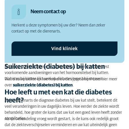
Suikerziekte (diabetes) bij katten
Neem contact op
Hoe leeft u met een kat die diabetes heeft?
Herkent u deze symptomen bij uw dier? Neem dan zeker
Routine
contact op met de dierenarts.
Medicijnen
Vind kliniek
Beweging
Dierenarts bezoeken
Suikerziekte (diabetes) bij katten
Diabetes, ook wel bekend als suikerziekte, is één van de meest
voorkomende aandoeningen van het hormoonstelsel bij katten.
Vragen en contact
Diabetes bij katten lijkt veel op diabetes type 2 bij mensen.
Wat is suikerziekte en hoe herkent u de symptomen? Lees hier meer
over
suikerziekte (diabetes) bij katten
.
Hoe leeft u met een kat die diabetes
heeft?
Als de dierenarts de diagnose diabetes bij uw kat stelt, betekent dit
veel veranderingen in uw dagelijks leven. Hoe eerder de ziekte wordt
behandeld, hoe groter de kans dat uw kat een goed leven heeft zonder
complicaties.
Als de behandeling vroeg wordt gestart, is de kans ook redelijk groot
dat de ziekteverschijnselen verminderen en uw kat uiteindelijk geen