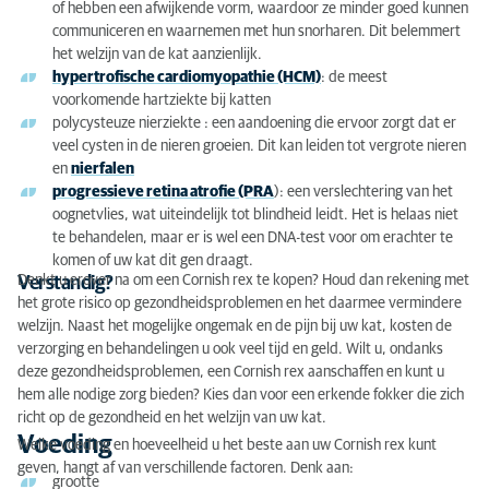
of hebben een afwijkende vorm, waardoor ze minder goed kunnen
communiceren en waarnemen met hun snorharen. Dit belemmert
het welzijn van de kat aanzienlijk.
hypertrofische cardiomyopathie (HCM)
: de meest
voorkomende hartziekte bij katten
polycysteuze nierziekte : een aandoening die ervoor zorgt dat er
veel cysten in de nieren groeien. Dit kan leiden tot vergrote nieren
en
nierfalen
progressieve retina atrofie (PRA
): een verslechtering van het
oognetvlies, wat uiteindelijk tot blindheid leidt. Het is helaas niet
te behandelen, maar er is wel een DNA-test voor om erachter te
komen of uw kat dit gen draagt.
Denkt u erover na om een Cornish rex te kopen? Houd dan rekening met
Verstandig?
het grote risico op gezondheidsproblemen en het daarmee vermindere
welzijn. Naast het mogelijke ongemak en de pijn bij uw kat, kosten de
verzorging en behandelingen u ook veel tijd en geld. Wilt u, ondanks
deze gezondheidsproblemen, een Cornish rex aanschaffen en kunt u
hem alle nodige zorg bieden? Kies dan voor een erkende fokker die zich
richt op de gezondheid en het welzijn van uw kat.
Voeding
Welke voeding en hoeveelheid u het beste aan uw Cornish rex kunt
geven, hangt af van verschillende factoren. Denk aan:
grootte