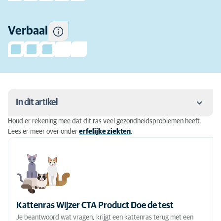
Verbaal
In dit artikel
Houd er rekening mee dat dit ras veel gezondheidsproblemen heeft.
Achtergrond van de Cornish rex
Lees er meer over onder
erfelijke ziekten
.
Persoonlijkheid
Uiterlijk, maat en gewicht Cornish rex
Kleur
Kattenras Wijzer CTA Product Doe de test
Vachtverzorging
Je beantwoord wat vragen, krijgt een kattenras terug met een