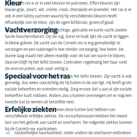
Kleur
De Cornish rex is er in veel kleuren en patronen. Effen kleuren zijn
blauw-grijs, zwart, wit, crème, rood, chocolade en lavendel. Het ras is er
ook in een tabby-patroon waarbij hij verschillende kleuren heeft.
Afhankelijk van de kleur, zijn de ogen lichtbruin, groen of goud.
Vachtverzorging
De Cornish rex heeft een zijdeachtige, gekrulde en korte vacht zonder
harde beschermharen. Op de rug, borst en buik lijkt de vacht te liggen
in kleine golven. De vacht van de Cornish rex is erg gemakkelijk te
verzorgen en een vuistregel is hoe minder verzorging, hoe beter. De
dunne laag maakt het alleen moeilijk voor de kat om warm te blijven,
daarom blijft hij het liefst binnen. Controleer regelmatig het haar rond
de oren en poten, wat vaak vettig is.
Speciaal voor het ras
De Cornish rex houdt van warmte en is het liefst binnen. Zijn vacht is ook
gevoelig, dus wees voorzichtig als hij buiten in de zon ligt. Hij heeft grote
sociale behoeften en vrienden nodig. Zorg ervoor dat u aan al zijn sociale
behoeften kunt voldoen. Anders zou u kunnen overwegen om er nog een
tweede kat te nemen uit hetzelfde nest.
Erfelijke ziekten
Zoals bij alle kattenrassen kunnen deze katten last hebben van
verschillende erfelijke ziektes. De rex-kattenrassen hebben het meest
last van het gebrek aan vacht en snorharen. De volgende ziektes kunnen
bij de Cornish rex voorkomen:
Gedeeltelijke haarloosheid: onder andere de snorharen ontbreken