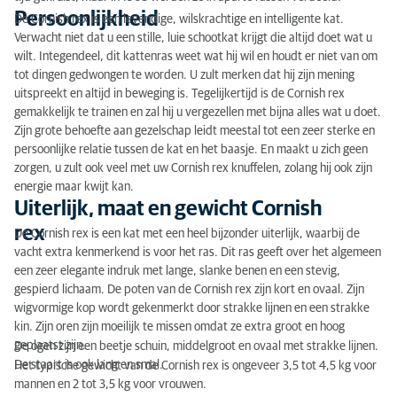
Persoonlijkheid
De Cornish rex is een levendige, wilskrachtige en intelligente kat.
Verwacht niet dat u een stille, luie schootkat krijgt die altijd doet wat u
wilt. Integendeel, dit kattenras weet wat hij wil en houdt er niet van om
tot dingen gedwongen te worden. U zult merken dat hij zijn mening
uitspreekt en altijd in beweging is. Tegelijkertijd is de Cornish rex
gemakkelijk te trainen en zal hij u vergezellen met bijna alles wat u doet.
Zijn grote behoefte aan gezelschap leidt meestal tot een zeer sterke en
persoonlijke relatie tussen de kat en het baasje. En maakt u zich geen
zorgen, u zult ook veel met uw Cornish rex knuffelen, zolang hij ook zijn
energie maar kwijt kan.
Uiterlijk, maat en gewicht Cornish
rex
De Cornish rex is een kat met een heel bijzonder uiterlijk, waarbij de
vacht extra kenmerkend is voor het ras. Dit ras geeft over het algemeen
een zeer elegante indruk met lange, slanke benen en een stevig,
gespierd lichaam. De poten van de Cornish rex zijn kort en ovaal. Zijn
wigvormige kop wordt gekenmerkt door strakke lijnen en een strakke
kin. Zijn oren zijn moeilijk te missen omdat ze extra groot en hoog
geplaatst zijn.
De ogen zijn een beetje schuin, middelgroot en ovaal met strakke lijnen.
De staart is ook lang en smal.
Het typische gewicht van de Cornish rex is ongeveer 3,5 tot 4,5 kg voor
mannen en 2 tot 3,5 kg voor vrouwen.