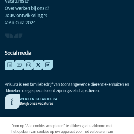
Vacatures
Over werken bij ons
Jouw ontwikkeling
©AniCura 2024
Social media
AniCura is een familiebedrijf van toonaangevende dierenziekenhuizen en
-klinieken die gespecialiseerd zijn in gezelschapsdieren.
WERKEN BIJ ANICURA
Bekijk onze vacatures
Privacy
Door op “Alle cookies accepteren” te klikken gaat u akkoord met
Algemene voorwaarden
het opslaan van cookies op uw apparaat voor het verbeteren van