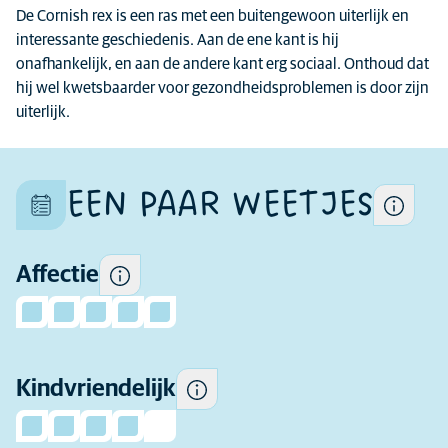
De Cornish rex is een ras met een buitengewoon uiterlijk en
interessante geschiedenis. Aan de ene kant is hij
Elke kat is uniek en de
onafhankelijk, en aan de andere kant erg sociaal. Onthoud dat
kenmerken binnen het ras
hij wel kwetsbaarder voor gezondheidsproblemen is door zijn
kunnen ook verschillen.
uiterlijk.
Hoeveel affectie je kunt
verwachten.
EEN PAAR WEETJES
Sommige katten zijn over het
algemeen speelser en socialer
bij kinderen en en accepteren
het gedrag van kinderen beter
Affectie
dan andere katten.
Kindvriendelijk
Hoe actief dit ras is.