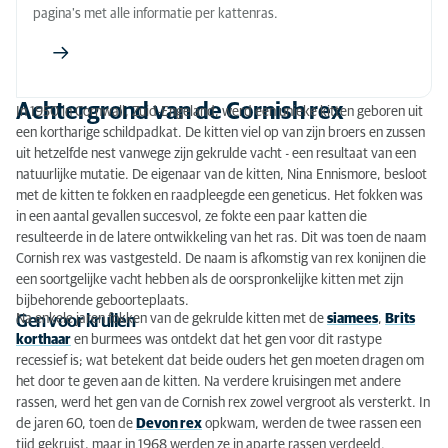
pagina's met alle informatie per kattenras.
Speciaal voor het ras
Erfelijke ziekten
Voeding
Achtergrond van de Cornish rex
In 1950 in Cornwall, Zuid-Engeland, werd een unieke kitten geboren uit
een kortharige schildpadkat. De kitten viel op van zijn broers en zussen
uit hetzelfde nest vanwege zijn gekrulde vacht - een resultaat van een
natuurlijke mutatie. De eigenaar van de kitten, Nina Ennismore, besloot
met de kitten te fokken en raadpleegde een geneticus. Het fokken was
in een aantal gevallen succesvol, ze fokte een paar katten die
resulteerde in de latere ontwikkeling van het ras. Dit was toen de naam
Cornish rex was vastgesteld. De naam is afkomstig van rex konijnen die
een soortgelijke vacht hebben als de oorspronkelijke kitten met zijn
bijbehorende geboorteplaats.
Na enkele jaren fokken van de gekrulde kitten met de
siamees
,
Brits
Gen voor krullen
korthaar
en burmees was ontdekt dat het gen voor dit rastype
recessief is; wat betekent dat beide ouders het gen moeten dragen om
het door te geven aan de kitten. Na verdere kruisingen met andere
rassen, werd het gen van de Cornish rex zowel vergroot als versterkt. In
de jaren 60, toen de
Devon rex
opkwam, werden de twee rassen een
tijd gekruist, maar in 1968 werden ze in aparte rassen verdeeld.