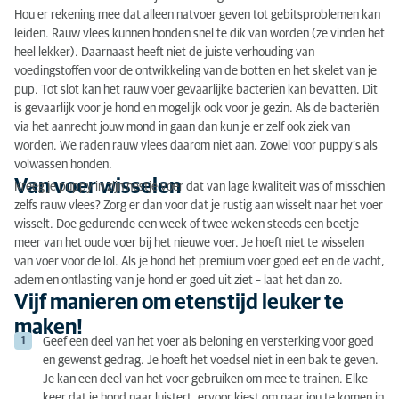
Hou er rekening mee dat alleen natvoer geven tot gebitsproblemen kan
leiden. Rauw vlees kunnen honden snel te dik van worden (ze vinden het
heel lekker). Daarnaast heeft niet de juiste verhouding van
voedingstoffen voor de ontwikkeling van de botten en het skelet van je
pup. Tot slot kan het rauw voer gevaarlijke bacteriën kan bevatten. Dit
is gevaarlijk voor je hond en mogelijk ook voor je gezin. Als de bacteriën
via het aanrecht jouw mond in gaan dan kun je er zelf ook ziek van
worden. We raden rauw vlees daarom niet aan. Zowel voor puppy’s als
volwassen honden.
Van voer wisselen
Kreeg je puppy in zijn nestje voer dat van lage kwaliteit was of misschien
zelfs rauw vlees? Zorg er dan voor dat je rustig aan wisselt naar het voer
wisselt. Doe gedurende een week of twee weken steeds een beetje
meer van het oude voer bij het nieuwe voer. Je hoeft niet te wisselen
van voer voor de lol. Als je hond het premium voer goed eet en de vacht,
adem en ontlasting van je hond er goed uit ziet – laat het dan zo.
Vijf manieren om etenstijd leuker te
maken!
Geef een deel van het voer als beloning en versterking voor goed
en gewenst gedrag. Je hoeft het voedsel niet in een bak te geven.
Je kan een deel van het voer gebruiken om mee te trainen. Elke
keer dat je hond naar luistert, ervoor kiest om naar jou te komen in