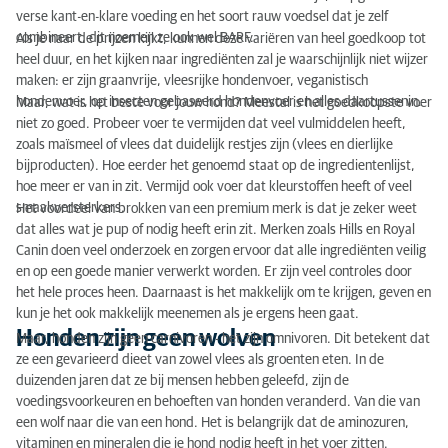
Van voer wisselen
verse kant-en-klare voeding en het soort rauw voedsel dat je zelf
combineert, dit noemen ze ook wel BARF.
Als je naar de prijzen kijkt, kunnen deze variëren van heel goedkoop tot
Vijf manieren om etenstijd leuker te maken!
heel duur, en het kijken naar ingrediënten zal je waarschijnlijk niet wijzer
maken: er zijn graanvrije, vleesrijke hondenvoer, veganistisch
hondenvoer, op insecten gebaseerd hondenvoer en alles daartussenin.
Maar, wat is het beste voor jouw hond? Meestal is het goedkoopste voer
niet zo goed. Probeer voer te vermijden dat veel vulmiddelen heeft,
zoals maïsmeel of vlees dat duidelijk restjes zijn (vlees en dierlijke
bijproducten). Hoe eerder het genoemd staat op de ingredientenlijst,
hoe meer er van in zit. Vermijd ook voer dat kleurstoffen heeft of veel
smaakversterkers.
Het voordeel van brokken van een premium merk is dat je zeker weet
dat alles wat je pup of nodig heeft erin zit. Merken zoals Hills en Royal
Canin doen veel onderzoek en zorgen ervoor dat alle ingrediënten veilig
en op een goede manier verwerkt worden. Er zijn veel controles door
het hele proces heen. Daarnaast is het makkelijk om te krijgen, geven en
kun je het ook makkelijk meenemen als je ergens heen gaat.
Honden zijn geen wolven
Maar, honden zijn geen carnivoren - het zijn omnivoren. Dit betekent dat
ze een gevarieerd dieet van zowel vlees als groenten eten. In de
duizenden jaren dat ze bij mensen hebben geleefd, zijn de
voedingsvoorkeuren en behoeften van honden veranderd. Van die van
een wolf naar die van een hond. Het is belangrijk dat de aminozuren,
vitaminen en mineralen die je hond nodig heeft in het voer zitten.