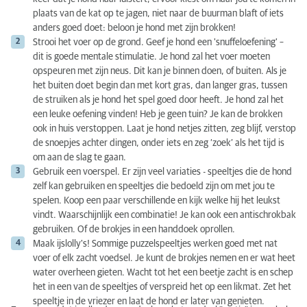
plaats van de kat op te jagen, niet naar de buurman blaft of iets
anders goed doet: beloon je hond met zijn brokken!
Strooi het voer op de grond. Geef je hond een 'snuffeloefening' –
dit is goede mentale stimulatie. Je hond zal het voer moeten
opspeuren met zijn neus. Dit kan je binnen doen, of buiten. Als je
het buiten doet begin dan met kort gras, dan langer gras, tussen
de struiken als je hond het spel goed door heeft. Je hond zal het
een leuke oefening vinden! Heb je geen tuin? Je kan de brokken
ook in huis verstoppen. Laat je hond netjes zitten, zeg blijf, verstop
de snoepjes achter dingen, onder iets en zeg ‘zoek’ als het tijd is
om aan de slag te gaan.
Gebruik een voerspel. Er zijn veel variaties - speeltjes die de hond
zelf kan gebruiken en speeltjes die bedoeld zijn om met jou te
spelen. Koop een paar verschillende en kijk welke hij het leukst
vindt. Waarschijnlijk een combinatie! Je kan ook een antischrokbak
gebruiken. Of de brokjes in een handdoek oprollen.
Maak ijslolly's! Sommige puzzelspeeltjes werken goed met nat
voer of elk zacht voedsel. Je kunt de brokjes nemen en er wat heet
water overheen gieten. Wacht tot het een beetje zacht is en schep
het in een van de speeltjes of verspreid het op een likmat. Zet het
speeltje in de vriezer en laat de hond er later van genieten.