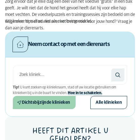
Zorg ervoor dat je elke dag een deel van het voedsel "gratis" in een bak
geeft. Je wilt niet dat de hond het gevoel heeft dat hij voor elke hap
moet vechten. De voedselpuzzels en trainingssessies zijn bedoeld om de
dag leuker te maken, niet als overlevingsmiddel.
Wil je meer tips of advies over het beste voer voor jouw hond? Vraag je
dan aan je dierenarts.
Neem contact op met een dierenarts
Tip!
U kunt zoeken op klinieknaam, stad of uw locatie gebruiken om
klinieken bij u in de buurt te vinden.
Hoe in te schakelen.
Dichtsbijzijnde klinieken
Alle klinieken
HEEFT DIT ARTIKEL U
GEHOLPEN?