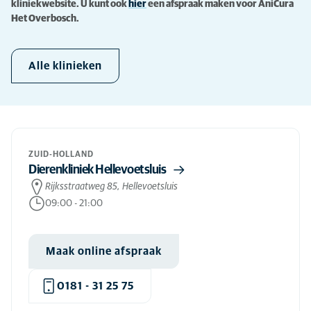
kliniekwebsite. U kunt ook
hier
een afspraak maken voor AniCura
Het Overbosch.
Alle klinieken
ZUID-HOLLAND
Dierenkliniek Hellevoetsluis
Rijksstraatweg 85, Hellevoetsluis
09:00
-
21:00
Maak online afspraak
0181 - 31 25 75