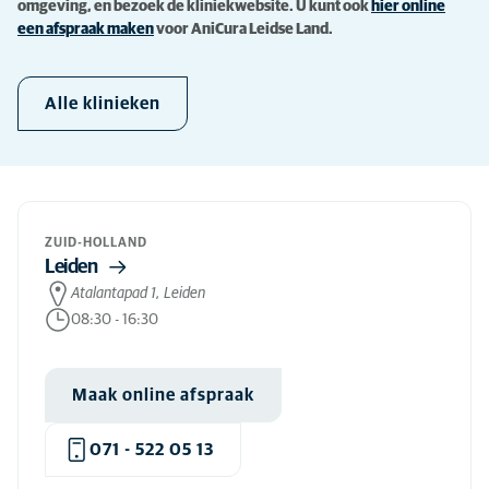
omgeving, en bezoek de kliniekwebsite. U kunt ook
hier online
een afspraak maken
voor AniCura Leidse Land.
Alle klinieken
ZUID-HOLLAND
Leiden
Atalantapad 1, Leiden
08:30
-
16:30
Maak online afspraak
071 - 522 05 13