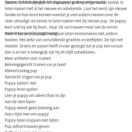
nemen. Het kan zijn dat dat ongewenst gedrag veroorzaakt.
Daarom is het belangrijk om de puppy op een rustige manier kennis te
laten maken met al het nieuwe en onbekende. Laat het eerst zijn nieuwe
familie en huis leren kennen voordat je veel andere mensen over de
vloer uitnodigt om kennis te laten maken met de nieuwe pup. De puppy
leert snel bij wie hij hoort, maar dit vertrouwen moet wel de eerste
week thuis worden opgebouwd.
Daarna kun je je pup ook rustig aan laten kennismaken met andere
honden. Het liefst van verschillende groottes en leeftijden. De tijd met
moeder, broers en zussen heeft ervoor gezorgd dat je pup een sociaal
dier is en het is belangrijk dat hij dit blijft ontwikkelen.
Meer artikelen over trainen
Beloningsgericht trainen van je hond
Klikkertraining pup
Aandacht krijgen van je pup
Puppy luistert niet
Puppy leren spelen
Leer je puppy om alleen thuis te zijn
Aan de riem lopen
Puppy neemt geen beloning aan
Auto ritjes met een puppy
Puppy laten stoppen met bijten
Pup zelfvertrouwen geven