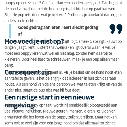
puppy op een schoen? Geef het dan een hondenspeelgoed. Dan begrijpt
Een rustige start in een nieuwe omgeving
de hond vanzelf dat het de bedoeling is dat hij daar op gaat kauwen.
Meer artikelen over trainen
Blijft de pup iets doen wat je niet wilt? Probeer zijn aandacht dan ergens
anders op te richten.
Goed gedrag aanleren, leert slecht gedrag
af
Hoe voed je niet op?
Wat maakt een hond een hond? Hij blijft, bijt, smeekt, springt, kauwt op
dingen, jaagt, rent, luistert (nauwelijks) en ligt overal waar ‘ie wil. Je
moet een puppy leren wat wel en niet mag, zonder hem daarbij te
kleineren. Door heel hard te schreeuwen, maak je een pup alleen maar
bang.
Consequent zijn
En zorg dat iedereen consequent is. Als je besluit om de hond nooit eten
aan tafel te geven, is het belangrijk dat iedereen in huis zich daaraan
houdt. Als een hond van de ene persoon wel wat te eten krijgt en van de
ander niet, snapt de pup niet wat hij fout doet.
Een rustige start in een nieuwe
omgeving
Wanneer je je puppy ophaalt, wordt hij onmiddellijk blootgesteld aan
veel nieuwe indrukken. Nieuwe geuren, mensen, dieren, geluiden en
ervaringen die het leven van de puppy zullen verrijken. Maar het kan
soms ook te veel zijn voor een jonge hond om dat allemaal tot zich te