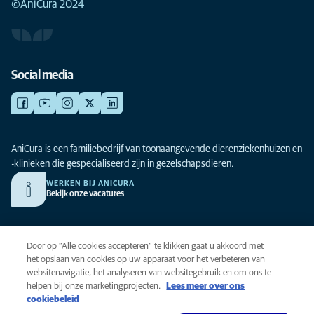
©AniCura 2024
Social media
AniCura is een familiebedrijf van toonaangevende dierenziekenhuizen en
-klinieken die gespecialiseerd zijn in gezelschapsdieren.
WERKEN BIJ ANICURA
Bekijk onze vacatures
Privacy
Door op “Alle cookies accepteren” te klikken gaat u akkoord met
Algemene voorwaarden
het opslaan van cookies op uw apparaat voor het verbeteren van
websitenavigatie, het analyseren van websitegebruik en om ons te
Cookies
helpen bij onze marketingprojecten.
Lees meer over ons
Toegankelijkheid
cookiebeleid
Global Human Rights