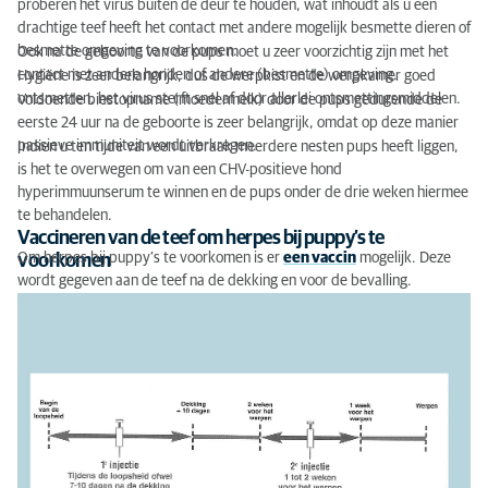
proberen het virus buiten de deur te houden, wat inhoudt als u een
drachtige teef heeft het contact met andere mogelijk besmette dieren of
besmette omgeving te voorkomen.
Ook na de geboorte van de pups moet u zeer voorzichtig zijn met het
contact met andere honden of andere (besmette) omgeving.
Hygiëne is zeer belangrijk, dus de werpkist en de werpkamer goed
ontsmetten, het virus sterft snel af door allerlei ontsmettingsmiddelen.
Voldoende biestopname (moedermelk) door de pups gedurende de
eerste 24 uur na de geboorte is zeer belangrijk, omdat op deze manier
passieve immuniteit wordt verkregen.
Indien u ten tijde van een uitbraak meerdere nesten pups heeft liggen,
is het te overwegen om van een CHV-positieve hond
hyperimmuunserum te winnen en de pups onder de drie weken hiermee
te behandelen.
Vaccineren van de teef om herpes bij puppy’s te
Om herpes bij puppy’s te voorkomen is er
een vaccin
mogelijk. Deze
voorkomen
wordt gegeven aan de teef na de dekking en voor de bevalling.