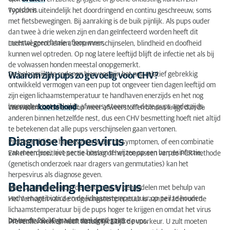
voordoen.
Typisch is uiteindelijk het doordringend en continu geschreeuw, soms
met fietsbewegingen. Bij aanraking is de buik pijnlijk. Als pups ouder
dan twee à drie weken zijn en dan geïnfecteerd worden heeft dit
meestal geen fatale afloop meer.
Luchtwegproblemen, zenuwverschijnselen, blindheid en doofheid
kunnen wel optreden. Op nog latere leeftijd blijft de infectie net als bij
de volwassen honden meestal onopgemerkt.
De belangrijkste redenen hiervoor zijn het nog relatief gebrekkig
Waarom zijn pups zo gevoelig voor CHV?
ontwikkeld vermogen van een pup tot ongeveer tien dagen leeftijd om
zijn eigen lichaamstemperatuur te handhaven enerzijds en het nog
incompleet ontwikkelde afweersysteem van deze pups anderzijds.
Lees ook:
koorts hond
We weten dat de ene pup meer afweerstoffen binnen krijgt dan de
anderen binnen hetzelfde nest, dus een CHV besmetting hoeft niet altijd
te betekenen dat alle pups verschijnselen gaan vertonen.
Diagnose herpesvirus
Probleem bij het herpesvirus is dat de symptomen, of een combinatie
van meerdere, niet per se hoeven te wijzen op een herpesinfectie.
Enkel een positieve sectie-uitslag of het toepassen van de PCR-methode
(genetisch onderzoek naar dragers van genmutaties) kan het
herpesvirus als diagnose geven.
Behandeling herpesvirus
Men kan proberen om de zieke pup te behandelen met behulp van
vocht en antibiotica en de lichaamstemperatuur op peil te houden.
Het verhogen van de omgevingstemperatuur is aan te raden om de
lichaamstemperatuur bij de pups hoger te krijgen en omdat het virus
boven de 28-30 graden snel dood gaat.
Dit heeft vooral zin voor de nog niet zieke pups.
Preventief werken heeft natuurlijk altijd de voorkeur. U zult moeten