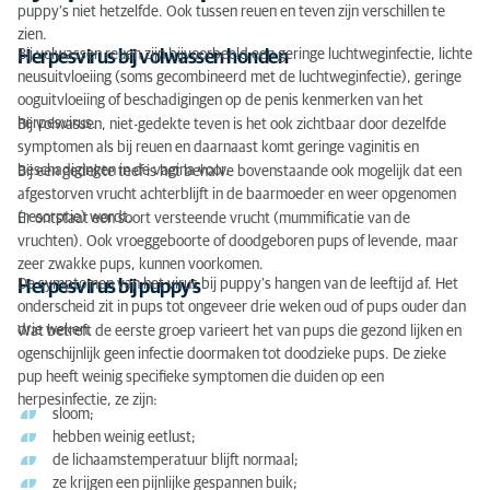
puppy’s niet hetzelfde. Ook tussen reuen en teven zijn verschillen te
zien.
Bij volwassen reuen zijn bijvoorbeeld een geringe luchtweginfectie, lichte
Herpesvirus bij volwassen honden
neusuitvloeiing (soms gecombineerd met de luchtweginfectie), geringe
ooguitvloeiing of beschadigingen op de penis kenmerken van het
herpesvirus.
Bij volwassen, niet-gedekte teven is het ook zichtbaar door dezelfde
symptomen als bij reuen en daarnaast komt geringe vaginitis en
beschadigingen in de vagina voor.
Bij een gedekte teef is het behalve bovenstaande ook mogelijk dat een
afgestorven vrucht achterblijft in de baarmoeder en weer opgenomen
(resorptie) wordt.
Er ontstaat een soort versteende vrucht (mummificatie van de
vruchten). Ook vroeggeboorte of doodgeboren pups of levende, maar
zeer zwakke pups, kunnen voorkomen.
De symptomen van het virus bij puppy’s hangen van de leeftijd af. Het
Herpesvirus bij puppy’s
onderscheid zit in pups tot ongeveer drie weken oud of pups ouder dan
drie weken.
Wat betreft de eerste groep varieert het van pups die gezond lijken en
ogenschijnlijk geen infectie doormaken tot doodzieke pups. De zieke
pup heeft weinig specifieke symptomen die duiden op een
herpesinfectie, ze zijn:
sloom;
hebben weinig eetlust;
de lichaamstemperatuur blijft normaal;
ze krijgen een pijnlijke gespannen buik;