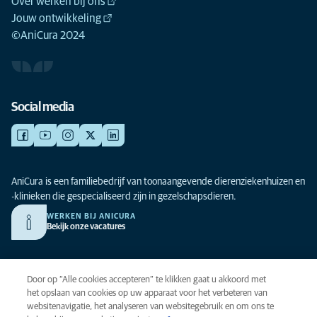
Over werken bij ons
Jouw ontwikkeling
©AniCura 2024
Social media
AniCura is een familiebedrijf van toonaangevende dierenziekenhuizen en
-klinieken die gespecialiseerd zijn in gezelschapsdieren.
WERKEN BIJ ANICURA
Bekijk onze vacatures
Privacy
Door op “Alle cookies accepteren” te klikken gaat u akkoord met
Algemene voorwaarden
het opslaan van cookies op uw apparaat voor het verbeteren van
websitenavigatie, het analyseren van websitegebruik en om ons te
Cookies