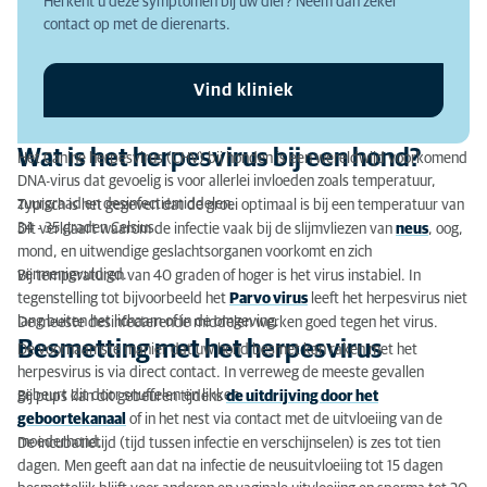
Herkent u deze symptomen bij uw dier? Neem dan zeker
Drager van het CHV
contact op met de dierenarts.
Symptomen herpesvirus hond
Vind kliniek
Gevolgen van CHV infectie bij hond
Wat zien we bij de pups?
Wat is het herpesvirus bij een hond?
Het Canine herpesvirus (CHV) bij honden is een wereldwijd voorkomend
DNA-virus dat gevoelig is voor allerlei invloeden zoals temperatuur,
Diagnose herpesvirus
zuurgraad en desinfectiemiddelen.
Typisch is het gegeven dat de groei optimaal is bij een temperatuur van
34 - 35 graden Celsius.
Dit verklaart waarom de infectie vaak bij de slijmvliezen van
neus
, oog,
Behandeling herpesvirus
mond, en uitwendige geslachtsorganen voorkomt en zich
vermenigvuldigd.
Bij temperaturen van 40 graden of hoger is het virus instabiel. In
tegenstelling tot bijvoorbeeld het
Parvo virus
leeft het herpesvirus niet
lang buiten het lichaam of in de omgeving.
De meeste desinfecterende middelen werken goed tegen het virus.
Besmetting met het herpesvirus
De voornaamste manier dat uw hond besmet kan raken met het
herpesvirus is via direct contact. In verreweg de meeste gevallen
gebeurt dit door snuffelen en likken.
Bij pups kan dit gebeuren tijdens
de uitdrijving door het
geboortekanaal
of in het nest via contact met de uitvloeiing van de
moederhond.
De incubatietijd (tijd tussen infectie en verschijnselen) is zes tot tien
dagen. Men geeft aan dat na infectie de neusuitvloeiing tot 15 dagen