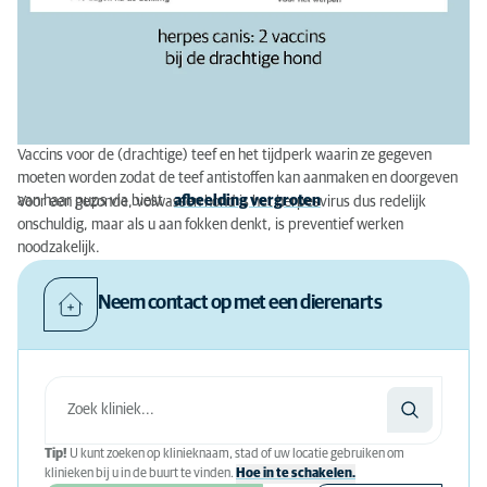
Vaccins voor de (drachtige) teef en het tijdperk waarin ze gegeven
moeten worden zodat de teef antistoffen kan aanmaken en doorgeven
aan haar pups via biest -
afbeelding vergroten
Voor een gezonde, volwassen hond is het herpesvirus dus redelijk
onschuldig, maar als u aan fokken denkt, is preventief werken
noodzakelijk.
Neem contact op met een dierenarts
Tip!
U kunt zoeken op klinieknaam, stad of uw locatie gebruiken om
klinieken bij u in de buurt te vinden.
Hoe in te schakelen.