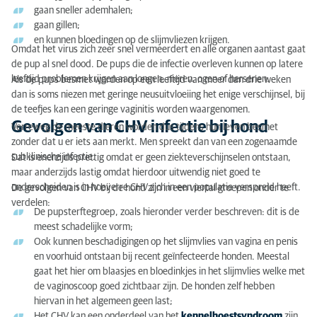
gaan sneller ademhalen;
gaan gillen;
en kunnen bloedingen op de slijmvliezen krijgen.
Omdat het virus zich zeer snel vermeerdert en alle organen aantast gaat
de pup al snel dood. De pups die de infectie overleven kunnen op latere
leeftijd problemen krijgen aan longen, nieren, ogen of hersenen.
Als de pups besmet worden op een leeftijd van meer dan drie weken
dan is soms niezen met geringe neusuitvloeiing het enige verschijnsel, bij
de teefjes kan een geringe vaginitis worden waargenomen.
Gevolgen van CHV infectie bij hond
Verreweg de meeste dieren worden dus tijdens hun leven besmet
zonder dat u er iets aan merkt. Men spreekt dan van een zogenaamde
subklinische infectie.
Dat is enerzijds prettig omdat er geen ziekteverschijnselen ontstaan,
maar anderzijds lastig omdat hierdoor uitwendig niet goed te
onderscheiden is in hoeverre CHV zich in een populatie verspreid heeft.
De gevolgen van CHV bij de hond zijn in een viertal groepen onder te
verdelen:
De pupsterftegroep, zoals hieronder verder beschreven: dit is de
meest schadelijke vorm;
Ook kunnen beschadigingen op het slijmvlies van vagina en penis
en voorhuid ontstaan bij recent geïnfecteerde honden. Meestal
gaat het hier om blaasjes en bloedinkjes in het slijmvlies welke met
de vaginoscoop goed zichtbaar zijn. De honden zelf hebben
hiervan in het algemeen geen last;
Het CHV kan een onderdeel van het
kennelhoestsyndroom
zijn.