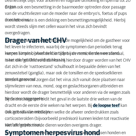
besmettelijk blijft voor anderen en vaginale uitvloeiing en sperma tot 20
dagen.
Er kan ook een besmetting in de baarmoeder optreden door passage
van de vruchtvliezen van de moeder naar de embryo’s, foetus of pups
door het virus.
In mindere mate is een dekking een besmettingsmogelijkheid. Hierbij
wordt steeds slijm met cellen waarin het virus zich bevindt
overgedragen.
Drager van het CHV
De meeste herpessoorten hebben de mogelijkheid om de gastheer voor
het leven te infecteren, waarbij de symptomen dan periodiek terug
kunnen komen bijvoorbeeld in tijden van verminderde weerstand.
Herpes Simplex, ofwel de koortslip bij de mens, kennen we allemaal,
maar ook het CHV voldoet hieraan.
Is het dier geïnfecteerd dan kan hij hierdoor drager worden van het CHV
dat zich in de ‘rusttoestand’ schuilhoudt in bepaalde delen van het
zenuwstelsel (ganglia), maar ook de tonsillen en de speekselklieren
worden genoemd.
Stress kan ervoor zorgen dat het virus zich vanuit deze plaatsen naar
slijmvliezen van neus, mond, oog en geslachtsorganen uitbreiden en
hierdoor wordt de drager besmettelijk voor anderen via de wegen zoals
hierboven aangegeven.
Bij de drachtige teef is dit het geval in de laatste drie weken van de
dracht en de eerste drie weken na het werpen. Bij
de loopse teef
kan
ook zo’n situatie ontstaan.
Ook gebruik van medicijnen welke de afweer onderdrukken zoals
corticosteroïden (bijvoorbeeld prednison) kunnen leiden tot reactivatie
van het herpes virus.
Niet alle geïnfecteerde dieren worden overigens drager.
Symptomen herpesvirus hond
De symptomen van een herpesinfectie zijn voor volwassen honden en