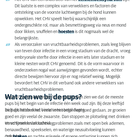
Dit laatste is een complex van verwekkers en factoren die
ontsteking van de voorste luchtwegen bij de hond kunnen
opwekken. Het CHV speelt hierbij waarschijnlijk een
ondergeschikte rol, maar als besmettingsweg via neus en mond
door likken, snuffelen en
hoesten
is dit nogmaals wel de
belangrijkste;
Als veroorzaker van vruchtbaarheidsproblemen, zoals leeg blijven
van teven door infectie in een vroeg stadium van de dracht, vroeg
embryonale sterfte door infectie in een iets later stadium en te
kleine nesten wordt CHV genoemd. Dit is de vorm waarvoor in
onderzoeken nogal wat aanwijzingen gevonden wordt, echter
directe bewijzen hiervoor zijn er nog relatief weinig. Mogelijk
bevordert het CHV in dit verband ook andere verwekkers van
vruchtbaarheidsproblemen.
Wat zien we bij de pups?
In geval van besmettingen bij pasgeborenen zien we dat de meeste
pups bij het begin van de infectie één week oud zijn. Bij deze leeftijd
leidt dit tot de dood binnen een aantal dagen.
De pups hebben het veelal in het begin heel goed gedaan, ze groeien
goed en zijn veelal de zwaarste. Dan stoppen ze plotseling met drinken
en vertonen lusteloosheid.
Verschijnselen van luchtwegproblemen zoals met open bek ademen,
benauwdheid, speekselen, en waterige neusuitvloeiing kunnen
optreden.
Ook
braken
en zachte grijsgele of groene ontlasting kunnen zich