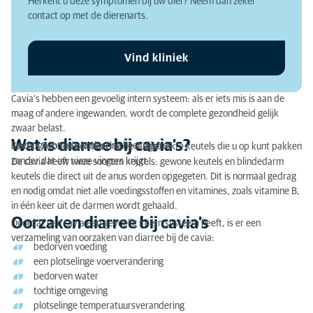
Herkent u deze symptomen bij uw dier? Neem dan zeker
Diagnose van diarree bij cavia’s
contact op met de dierenarts.
Diarree bij cavia’s door bedorven water
Vind kliniek
Behandeling cavia’s met diarree
Voorkomen diarree bij cavia’s
Cavia’s hebben een gevoelig intern systeem: als er iets mis is aan de
maag of andere ingewanden, wordt de complete gezondheid gelijk
Kosten behandeling cavia’s met diarree
zwaar belast.
Wat is diarree bij cavia’s?
Slecht gevormde ontlasting heet diarree.
Cavia’s hebben normaal harde langgerekte keutels die u op kunt pakken
zonder dat uw vieze vingers krijgt.
De cavia heeft twee soorten keutels: gewone keutels en blindedarm
keutels die direct uit de anus worden opgegeten. Dit is normaal gedrag
en nodig omdat niet alle voedingsstoffen en vitamines, zoals vitamine B,
in één keer uit de darmen wordt gehaald.
Oorzaken diarree bij cavia’s
Doordat een cavia een gevoelig intern systeem heeft, is er een
verzameling van oorzaken van diarree bij de cavia:
bedorven voeding
een plotselinge voerverandering
bedorven water
tochtige omgeving
plotselinge temperatuursverandering