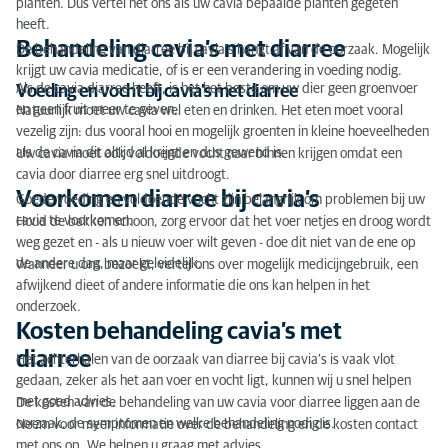
planten. Dus vertel het ons als uw cavia bepaalde planten gegeten
heeft.
Behandeling cavia’s met diarree
De behandeling van diarree bij cavia’s hangt af van de oorzaak. Mogelijk
krijgt uw cavia medicatie, of is er een verandering in voeding nodig.
Als de cavia diarree heeft, is het het beste om uw dier geen groenvoer
Voeding en vocht bij cavia’s met diarree
en geen fruit meer te geven.
Natuurlijk moet uw cavia wel eten en drinken. Het eten moet vooral
vezelig zijn: dus vooral hooi en mogelijk groenten in kleine hoeveelheden
als de cavia dit altijd al krijgt en dus gewend is.
Uw cavia moet ook voldoende vocht naar binnen krijgen omdat een
cavia door diarree erg snel uitdroogt.
Voorkomen diarree bij cavia’s
Goede voeding en voldoende vocht zijn belangrijk om problemen bij uw
cavia te voorkomen.
Houd de bakken schoon, zorg ervoor dat het voer netjes en droog wordt
weg gezet en - als u nieuw voer wilt geven - doe dit niet van de ene op
de andere dag, maar geleidelijk.
Wanneer u ons bezoekt, vertel ons over mogelijk medicijngebruik, een
afwijkend dieet of andere informatie die ons kan helpen in het
onderzoek.
Kosten behandeling cavia’s met
diarree
Het achterhalen van de oorzaak van diarree bij cavia’s is vaak vlot
gedaan, zeker als het aan voer en vocht ligt, kunnen wij u snel helpen
met goed advies.
De kosten van de behandeling van uw cavia voor diarree liggen aan de
oorzaak, de symptomen en welke behandeling nodig is.
Neem voor meer informatie over de behandeling en de kosten contact
met ons op. We helpen u graag met advies.