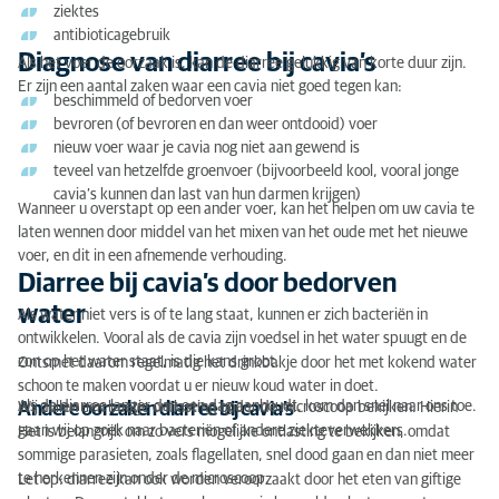
ziektes
antibioticagebruik
Diagnose van diarree bij cavia’s
Als het voer de oorzaak is, kan de diarree gelukkig van korte duur zijn.
Er zijn een aantal zaken waar een cavia niet goed tegen kan:
beschimmeld of bedorven voer
bevroren (of bevroren en dan weer ontdooid) voer
nieuw voer waar je cavia nog niet aan gewend is
teveel van hetzelfde groenvoer (bijvoorbeeld kool, vooral jonge
cavia’s kunnen dan last van hun darmen krijgen)
Wanneer u overstapt op een ander voer, kan het helpen om uw cavia te
laten wennen door middel van het mixen van het oude met het nieuwe
voer, en dit in een afnemende verhouding.
Diarree bij cavia’s door bedorven
water
Als water niet vers is of te lang staat, kunnen er zich bacteriën in
ontwikkelen. Vooral als de cavia zijn voedsel in het water spuugt en de
zon op het water staat, is die kans groot.
Ontsmet daarom regelmatig het drinkbakje door het met kokend water
schoon te maken voordat u er nieuw koud water in doet.
Als de diarree langer dan een dag aanhoudt, kom dan snel naar ons toe.
Andere oorzaken diarree bij cavia’s
Wij zullen een beetje ontlasting onder de microscoop bekijken. Hierin
gaan wij op zoek naar bacteriën of andere ziekteverwekkers.
Het is belangrijk om zo vers mogelijke ontlasting te bekijken, omdat
sommige parasieten, zoals flagellaten, snel dood gaan en dan niet meer
te herkennen zijn onder de microscoop.
Let op: diarree kan ook worden veroorzaakt door het eten van giftige